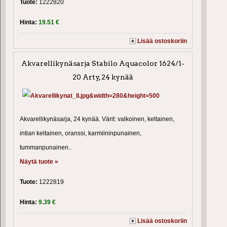
Tuote:
1222820
Hinta:
19.51 €
Lisää ostoskoriin
Akvarellikynäsarja Stabilo Aquacolor 1624/1-
20 Arty, 24 kynää
Akvarellikynäsarja, 24 kynää. Värit: valkoinen, keltainen,
intian keltainen, oranssi, karmiininpunainen,
tummanpunainen..
Näytä tuote »
Tuote:
1222819
Hinta:
9.39 €
Lisää ostoskoriin