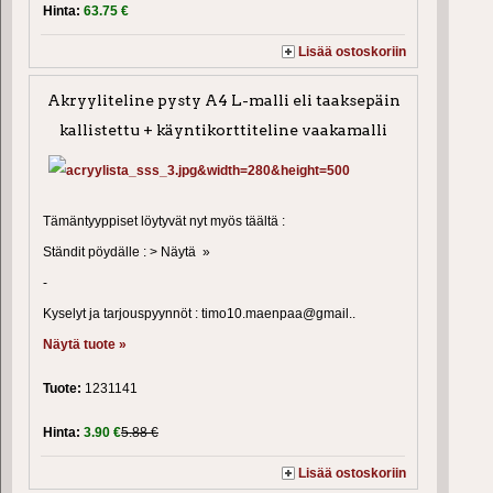
Hinta:
63.75 €
Lisää ostoskoriin
Akryyliteline pysty A4 L-malli eli taaksepäin
kallistettu + käyntikorttiteline vaakamalli
Tämäntyyppiset löytyvät nyt myös täältä :
Ständit pöydälle : > Näytä »
-
Kyselyt ja tarjouspyynnöt : timo10.maenpaa@gmail..
Näytä tuote »
Tuote:
1231141
Hinta:
3.90 €
5.88 €
Lisää ostoskoriin