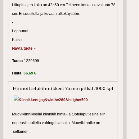
Liitupintojen koko on 42×60 cm.Telineen korkeus avattuna 78
cm. Ei suositella jatkuvaan ulkokäyttöön.
-
Loppunut.
Katso..
Näytä tuote »
Tuote:
1229699
Hinta:
66.69 €
Hinnoittelukiinnikkeet 75 mm pitkät, 1000 kpl
Muovikiinnikkeillä kiinnität hinta- ja tuotelaput esineisiin
nopeasti tuotteita vahingoittamatta. Muovikiinnike on
sellainen..