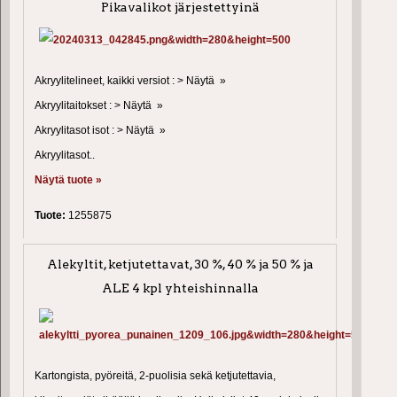
Pikavalikot järjestettyinä
Akryylitelineet, kaikki versiot : > Näytä »
Akryylitaitokset : > Näytä »
Akryylitasot isot : > Näytä »
Akryylitasot..
Näytä tuote »
Tuote:
1255875
Alekyltit, ketjutettavat, 30 %, 40 % ja 50 % ja
ALE 4 kpl yhteishinnalla
Kartongista, pyöreitä, 2-puolisia sekä ketjutettavia,