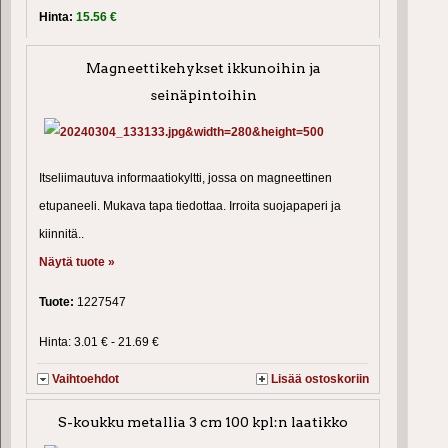
Hinta:
15.56 €
Magneettikehykset ikkunoihin ja
seinäpintoihin
Itseliimautuva informaatiokyltti, jossa on magneettinen
etupaneeli. Mukava tapa tiedottaa. Irroita suojapaperi ja
kiinnitä..
Näytä tuote »
Tuote:
1227547
Hinta: 3.01 € - 21.69 €
Vaihtoehdot
Lisää ostoskoriin
S-koukku metallia 3 cm 100 kpl:n laatikko