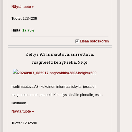
Näytä tuote »
Tuote:
1234239
Hinta:
17.75 €
Lisää ostoskoriin
Kehys A3 liimautuva, siirrettävä,
magneettikehyksellä, 6 kpl
Itseliimautuva A3- kokoinen informaatiokyltti, jossa on
magneettinen etupaneeli. Kiinnitys sileälle pinnalle, esim.
ikkunaan..
Näytä tuote »
Tuote:
1232590