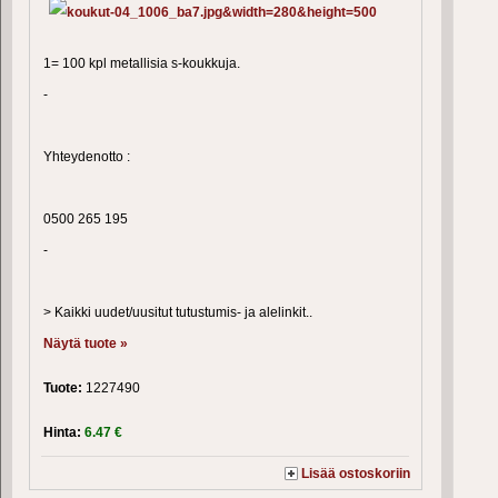
1= 100 kpl metallisia s-koukkuja.
-
Yhteydenotto :
0500 265 195
-
> Kaikki uudet/uusitut tutustumis- ja alelinkit..
Näytä tuote »
Tuote:
1227490
Hinta:
6.47 €
Lisää ostoskoriin