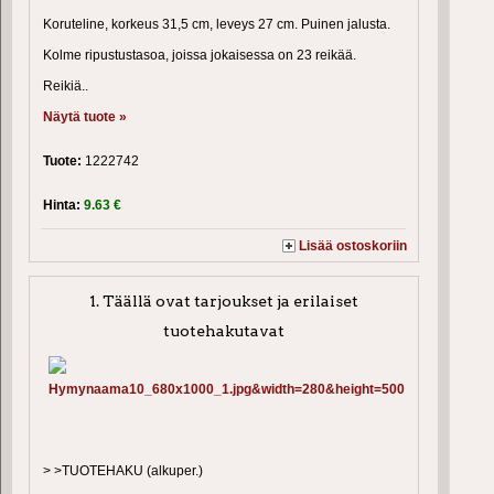
Koruteline, korkeus 31,5 cm, leveys 27 cm. Puinen jalusta.
Kolme ripustustasoa, joissa jokaisessa on 23 reikää.
Reikiä..
Näytä tuote »
Tuote:
1222742
Hinta:
9.63 €
Lisää ostoskoriin
1. Täällä ovat tarjoukset ja erilaiset
tuotehakutavat
> >TUOTEHAKU (alkuper.)