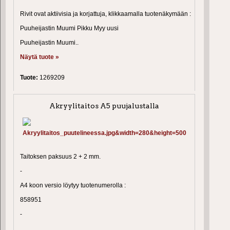
Rivit ovat aktiivisia ja korjattuja, klikkaamalla tuotenäkymään :
Puuheijastin Muumi Pikku Myy uusi
Puuheijastin Muumi..
Näytä tuote »
Tuote:
1269209
Akryylitaitos A5 puujalustalla
Taitoksen paksuus 2 + 2 mm.
-
A4 koon versio löytyy tuotenumerolla :
858951
-