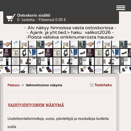
Ostoskorin sisältö
0 tuotetta - Yhteensä 0.00 €
- Alv näkyy hinnoissa vasta ostoskorissa -
- Ajank. ja yht.tied.> haku : valikot2026 -
-Poista väliviiva vinkkinumerosta haussa-
Tuotehaku
Päätaso
››
Vaihtoehtoinen näkymä
VAIHTOEHTOINEN NÄKYMÄ
Uudelleentallennettuja, uusia, päivitettyjä ja muokattuja tuotteita
esillä.