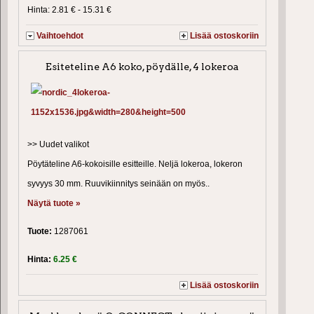
Hinta: 2.81 € - 15.31 €
Vaihtoehdot
Lisää ostoskoriin
Esiteteline A6 koko, pöydälle, 4 lokeroa
>> Uudet valikot
Pöytäteline A6-kokoisille esitteille. Neljä lokeroa, lokeron
syvyys 30 mm. Ruuvikiinnitys seinään on myös..
Näytä tuote »
Tuote:
1287061
Hinta:
6.25 €
Lisää ostoskoriin