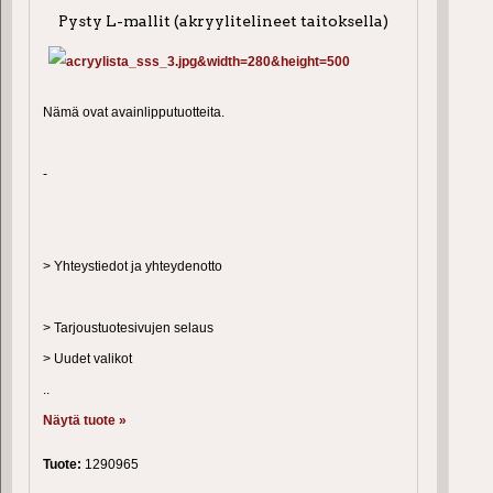
Pysty L-mallit (akryylitelineet taitoksella)
Nämä ovat avainlipputuotteita.
-
> Yhteystiedot ja yhteydenotto
> Tarjoustuotesivujen selaus
> Uudet valikot
..
Näytä tuote »
Tuote:
1290965