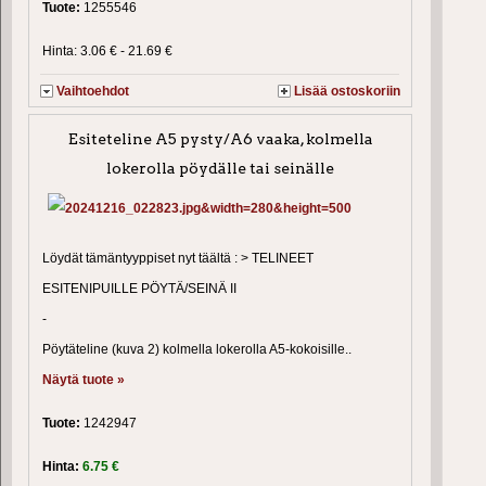
Tuote:
1255546
Hinta: 3.06 € - 21.69 €
Vaihtoehdot
Lisää ostoskoriin
Esiteteline A5 pysty/A6 vaaka, kolmella
lokerolla pöydälle tai seinälle
Löydät tämäntyyppiset nyt täältä : > TELINEET
ESITENIPUILLE PÖYTÄ/SEINÄ II
-
Pöytäteline (kuva 2) kolmella lokerolla A5-kokoisille..
Näytä tuote »
Tuote:
1242947
Hinta:
6.75 €