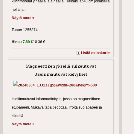
kiinnitysreiät ylhäällä ja alhaalla. Halkaisijat 40 cm jokaisella
neljällä..
Näytä tuote »
Tuote:
1255874
Hinta:
7.89 €
10.36 €
Lisää ostoskoriin
Magneettikehyksellä sulkeutuvat
itseliimautuvat kehykset
Itseliimautuvat informaatiokyltit, jossa on magneettinen
etupaneeli. Mukava tapa tiedottaa. Irroita suojapaperi ja
kiinnitä..
Näytä tuote »