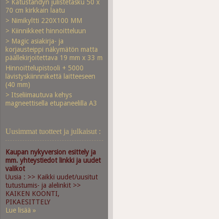
> Katustandyn julistetasku 50 x
70 cm kirkkain laatu
> Nimikyltti 220X100 MM
> Kiinnikkeet hinnoitteluun
> Magic asiakirja- ja
korjausteippi näkymätön matta
päällekirjoitettava 19 mm x 33 m
Hinnoittelupistooli + 5000
lävistyskiinnnikettä laitteeseen
(40 mm)
> Itseliimautuva kehys
magneettisella etupaneelilla A3
Uusimmat tuotteet ja julkaisut :
Kaupan nykyversion esittely ja
mm. yhteystiedot linkki ja uudet
valikot
Uusia : >> Kaikki uudet/uusitut
tutustumis- ja alelinkit >>
KAIKEN KOONTI,
PIKAESITTELY
Lue lisää »