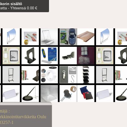
korin sisältö
tetta - Yhteensä 0.00 €
ttäjä :
kkinointitarvikkeita Oulu
83257-1