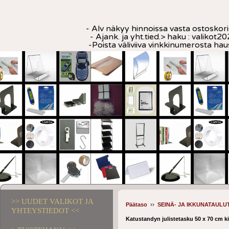
- Alv näkyy hinnoissa vasta ostoskori
- Ajank. ja yht.tied.> haku : valikot20
-Poista väliviiva vinkkinumerosta ha
>> UUDET VALIKOT JA
Päätaso
››
SEINÄ- JA IKKUNATAULUT
YHTEYSTIEDOT <<
Katustandyn julistetasku 50 x 70 cm ki