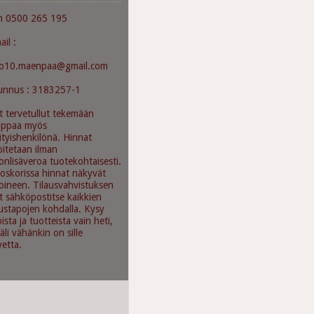
m 0500 265 195
ail :
mo10.maenpaa@gmail.com
unnus : 3183257-1
t tervetullut tekemään
uppaa myös
ityishenkilönä. Hinnat
oitetaan ilman
onlisäveroa tuotekohtaisesti.
oskorissa hinnat näkyvät
oineen. Tilausvahvistuksen
t sähköpostitse kaikkien
austapojen kohdalla. Kysy
oista ja tuotteista vain heti,
äli vähänkin on sille
vetta.