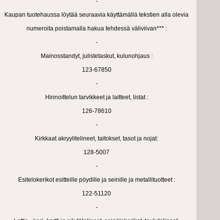
-
Kaupan tuotehaussa löytää seuraavia käyttämällä tekstien alla olevia
numeroita poistamalla hakua tehdessä väliviivan*** :
-
Mainosstandyt, julistetaskut, kulunohjaus :
123-67850
-
Hinnoittelun tarvikkeet ja laitteet, listat :
126-78610
-
Kirkkaat akryylitelineet, taitokset, tasot ja nojat:
128-5007
-
Esitelokerikot esitteille pöydille ja seinille ja metallituotteet :
122-51120
-