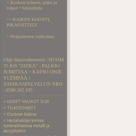
> Korkeat telineet, piikit ja
tolpat + hinnoittelu
>> KAIKEN KOONTI,
PIKAESITTELY
> Heijastimien valikoima
Ohje tilausvaiheeseen : HUOM
!!! JOS "JATKA" - PALKKI
JUMITTAA > KATSO OHJE
YLEMPÄÄ !
ASIAKASPALVELUN NRO
: 0500 265 195
> UUDET VALIKOT 5/26
> TILAUSOHJEET
> Etusivun lisäosa
> Hintahalsteri kiinteä
tummanharmaa metalli ja
akryylitaitos