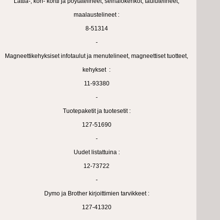
Lattia-, kori- kortti ja pöytätelineet, seinälokerikot, taulutelineet,
maalaustelineet :
8-51314
-
Magneettikehyksiset infotaulut ja menutelineet, magneettiset tuotteet,
kehykset :
11-93380
-
Tuotepaketit ja tuotesetit :
127-51690
-
Uudet listattuina :
12-73722
-
Dymo ja Brother kirjoittimien tarvikkeet :
127-41320