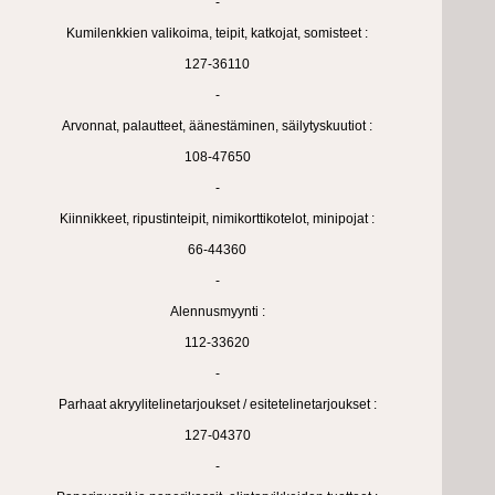
-
Kumilenkkien valikoima, teipit, katkojat, somisteet :
127-36110
-
Arvonnat, palautteet, äänestäminen, säilytyskuutiot :
108-47650
-
Kiinnikkeet, ripustinteipit, nimikorttikotelot, minipojat :
66-44360
-
Alennusmyynti :
112-33620
-
Parhaat akryylitelinetarjoukset / esitetelinetarjoukset :
127-04370
-