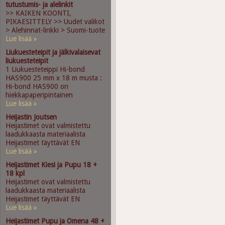
tutustumis- ja alelinkit
>> KAIKEN KOONTI,
PIKAESITTELY >> Uudet valikot
> Alehinnat-linkki > Suomi-tuote
Lue lisää »
Liukuesteteipit ja jälkivalaisevat
liukuesteteipit
1 Liukuesteteippi Hi-bond
HAS900 25 mm x 18 m musta :
Hi-bond HAS900 on
hiekkapaperipintainen
Lue lisää »
Heijastin Joutsen
Heijastimet ovat valmistettu
laadukkaasta materiaalista
Heijastimet täyttävät EN
Lue lisää »
Heijastimet Kiesi ja Pupu 18 +
18 kpl
Heijastimet ovat valmistettu
laadukkaasta materiaalista
Heijastimet täyttävät EN
Lue lisää »
Heijastimet Pupu ja Omena 48 +