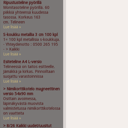
Ripustusteline pyörillä
Monitasoteline pyörillä. 60
piikkiä yhteensä kuudessa
tasossa. Korkeus 163
cm. Telineen
Lue lisää »
S-koukku metallia 3 cm 100 kpl
1= 100 kpl metallisia s-koukkuja.
- Yhteydenotto : 0500 265 195
- > Kaikki
Lue lisää »
Esiteteline A4 L-versio
Telineessä on taitos esitteelle.
Jämäkkä ja kirkas. Pinnoiltaan
suojattu varastoinnissa
Lue lisää »
> Nimikorttikotelo magneettinen
versio 54x90 mm
Osittain avoimessa,
läpinäkyvästä muovista
valmistetussa nimikorttikotelossa
on vaatteita
Lue lisää »
> 8/26 Kaikki uudet/uusitut