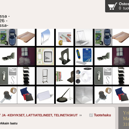
Ostos
0 tuo
ssa -
26 -
ussa-
Yri
Tuotehaku
 JA -KEHYKSET, LATTIATELINEET, TELINETASKUT
››
Mar
rkkain laatu
31