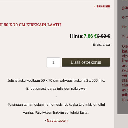
« Takaisin
gs
e-m
 50 X 70 CM KIRKKAIN LAATU
ti
Hinta:
7.86 €
9.88 €
Y-t
Ei sis. alv:a
Ole
ka
yks
ilm
arv
Ost
ver
saa
Julistetasku kooltaan 50 x 70 cm, vahvuus taskulla 2 x 500 mic.
til
Ehdottomasti paras julisteen näkyvyys.
asi
mik
-
tar
Toisinaan tämän ostaminen on estynyt, koska tulolinkki on ollut
vanha. Päivityksen linkkiin voi tehdä tästä :
>
Näytä tuote »