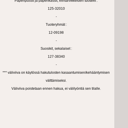
Paperipussit ja paperikassit, elintarvikkeiden tuotteet :
125-32010
-
Tuoteryhmät :
12-09198
-
Suosikit, sekalaiset :
127-38340
-
*** väliviiva on käytössä hakutulosten kasaantumisen/kehääntymisen
välttämiseksi.
Väliviiva poistetaan ennen hakua, ei välilyöntiä sen tilalle.