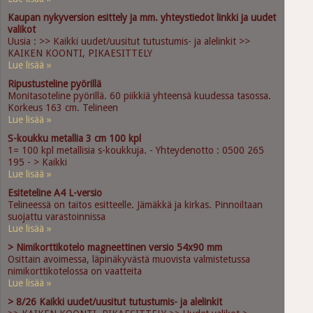
Kaupan nykyversion esittely ja mm. yhteystiedot linkki ja uudet
valikot
Uusia : >> Kaikki uudet/uusitut tutustumis- ja alelinkit >>
KAIKEN KOONTI, PIKAESITTELY
Lue lisää »
Ripustusteline pyörillä
Monitasoteline pyörillä. 60 piikkiä yhteensä kuudessa tasossa.
Korkeus 163 cm. Telineen
Lue lisää »
S-koukku metallia 3 cm 100 kpl
1= 100 kpl metallisia s-koukkuja. - Yhteydenotto : 0500 265
195 - > Kaikki
Lue lisää »
Esiteteline A4 L-versio
Telineessä on taitos esitteelle. Jämäkkä ja kirkas. Pinnoiltaan
suojattu varastoinnissa
Lue lisää »
> Nimikorttikotelo magneettinen versio 54x90 mm
Osittain avoimessa, läpinäkyvästä muovista valmistetussa
nimikorttikotelossa on vaatteita
Lue lisää »
> 8/26 Kaikki uudet/uusitut tutustumis- ja alelinkit