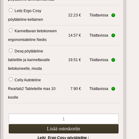
Leitz Ergo Cosy
22.23 €
Tilattavissa
pöytäteline keltainen
Kannettavan tietokoneen
14.57 €
Tilattavissa
ergonomiateline Nedis
Desq pöytäteline
tabletille ja kannettavalle
19.51 €
Tilattavissa
tietokoneelle, musta
Celly Autoteline
Reartab2 Tableteille max 10
7.90 €
Tilattavissa
koolle
Leitz Ergo Cosy pöytäteline :