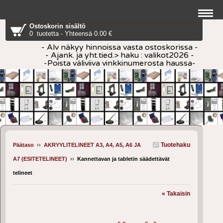
Ostoskorin sisältö
0 tuotetta - Yhteensä 0.00 €
- Alv näkyy hinnoissa vasta ostoskorissa -
- Ajank. ja yht.tied.> haku : valikot2026 -
-Poista väliviiva vinkkinumerosta haussa-
Tuotehaku
Päätaso
››
AKRYYLITELINEET A3, A4, A5, A6 JA
A7 (ESITETELINEET)
››
Kannettavan ja tabletin säädettävät
telineet
« Takaisin