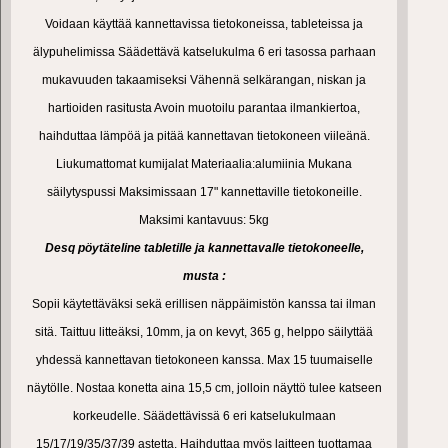
Voidaan käyttää kannettavissa tietokoneissa, tableteissa ja
älypuhelimissa Säädettävä katselukulma 6 eri tasossa parhaan
mukavuuden takaamiseksi Vähennä selkärangan, niskan ja
hartioiden rasitusta Avoin muotoilu parantaa ilmankiertoa,
haihduttaa lämpöä ja pitää kannettavan tietokoneen viileänä.
Liukumattomat kumijalat Materiaalia:alumiinia Mukana
säilytyspussi Maksimissaan 17" kannettaville tietokoneille.
Maksimi kantavuus: 5kg
Desq pöytäteline tabletille ja kannettavalle tietokoneelle,
musta :
Sopii käytettäväksi sekä erillisen näppäimistön kanssa tai ilman
sitä. Taittuu litteäksi, 10mm, ja on kevyt, 365 g, helppo säilyttää
yhdessä kannettavan tietokoneen kanssa. Max 15 tuumaiselle
näytölle. Nostaa konetta aina 15,5 cm, jolloin näyttö tulee katseen
korkeudelle. Säädettävissä 6 eri katselukulmaan
15/17/19/35/37/39 astetta. Haihduttaa myös laitteen tuottamaa