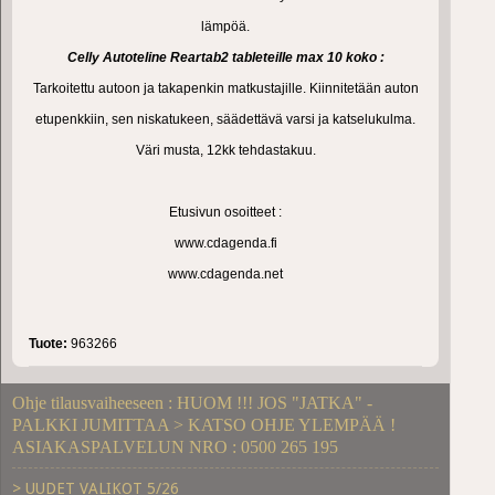
lämpöä.
Celly Autoteline Reartab2 tableteille max 10 koko :
Tarkoitettu autoon ja takapenkin matkustajille.
Kiinnitetään auton
etupenkkiin, sen niskatukeen, säädettävä varsi ja katselukulma.
Väri
musta,
12kk tehdastakuu.
Etusivun osoitteet :
www.cdagenda.fi
www.cdagenda.net
Tuote:
963266
Ohje tilausvaiheeseen : HUOM !!! JOS "JATKA" -
PALKKI JUMITTAA > KATSO OHJE YLEMPÄÄ !
ASIAKASPALVELUN NRO : 0500 265 195
> UUDET VALIKOT 5/26