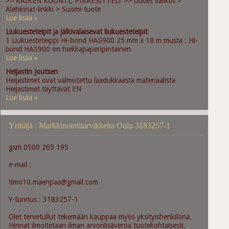
>> KAIKEN KOONTI, PIKAESITTELY >> Uudet valikot >
Alehinnat-linkki > Suomi-tuote
Lue lisää »
Liukuesteteipit ja jälkivalaisevat liukuesteteipit
1 Liukuesteteippi Hi-bond HAS900 25 mm x 18 m musta : Hi-
bond HAS900 on hiekkapaperipintainen
Lue lisää »
Heijastin Joutsen
Heijastimet ovat valmistettu laadukkaasta materiaalista
Heijastimet täyttävät EN
Lue lisää »
Yrittäjä : Markkinointitarvikkeita Oulu 3183257-1
gsm 0500 265 195
e-mail :
timo10.maenpaa@gmail.com
Y-tunnus : 3183257-1
Olet tervetullut tekemään kauppaa myös yksityishenkilönä.
Hinnat ilmoitetaan ilman arvonlisäveroa tuotekohtaisesti.