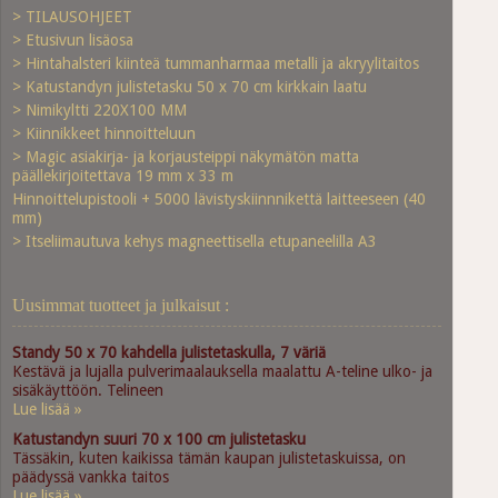
> TILAUSOHJEET
> Etusivun lisäosa
> Hintahalsteri kiinteä tummanharmaa metalli ja akryylitaitos
> Katustandyn julistetasku 50 x 70 cm kirkkain laatu
> Nimikyltti 220X100 MM
> Kiinnikkeet hinnoitteluun
> Magic asiakirja- ja korjausteippi näkymätön matta
päällekirjoitettava 19 mm x 33 m
Hinnoittelupistooli + 5000 lävistyskiinnnikettä laitteeseen (40
mm)
> Itseliimautuva kehys magneettisella etupaneelilla A3
Uusimmat tuotteet ja julkaisut :
Standy 50 x 70 kahdella julistetaskulla, 7 väriä
Kestävä ja lujalla pulverimaalauksella maalattu A-teline ulko- ja
sisäkäyttöön. Telineen
Lue lisää »
Katustandyn suuri 70 x 100 cm julistetasku
Tässäkin, kuten kaikissa tämän kaupan julistetaskuissa, on
päädyssä vankka taitos
Lue lisää »