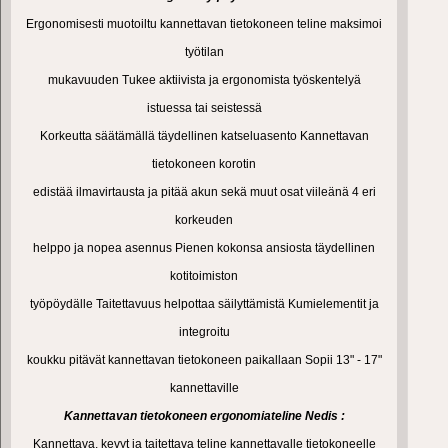
Ergonomisesti muotoiltu kannettavan tietokoneen teline maksimoi
työtilan
mukavuuden Tukee aktiivista ja ergonomista työskentelyä
istuessa tai seistessä
Korkeutta säätämällä täydellinen katseluasento Kannettavan
tietokoneen korotin
edistää ilmavirtausta ja pitää akun sekä muut osat viileänä 4 eri
korkeuden
helppo ja nopea asennus Pienen kokonsa ansiosta täydellinen
kotitoimiston
työpöydälle Taitettavuus helpottaa säilyttämistä Kumielementit ja
integroitu
koukku pitävät kannettavan tietokoneen paikallaan Sopii 13" - 17"
kannettaville
Kannettavan tietokoneen ergonomiateline Nedis :
Kannettava, kevyt ja taitettava teline kannettavalle tietokoneelle