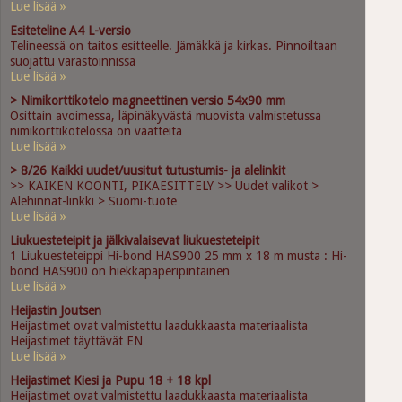
Lue lisää »
Esiteteline A4 L-versio
Telineessä on taitos esitteelle. Jämäkkä ja kirkas. Pinnoiltaan
suojattu varastoinnissa
Lue lisää »
> Nimikorttikotelo magneettinen versio 54x90 mm
Osittain avoimessa, läpinäkyvästä muovista valmistetussa
nimikorttikotelossa on vaatteita
Lue lisää »
> 8/26 Kaikki uudet/uusitut tutustumis- ja alelinkit
>> KAIKEN KOONTI, PIKAESITTELY >> Uudet valikot >
Alehinnat-linkki > Suomi-tuote
Lue lisää »
Liukuesteteipit ja jälkivalaisevat liukuesteteipit
1 Liukuesteteippi Hi-bond HAS900 25 mm x 18 m musta : Hi-
bond HAS900 on hiekkapaperipintainen
Lue lisää »
Heijastin Joutsen
Heijastimet ovat valmistettu laadukkaasta materiaalista
Heijastimet täyttävät EN
Lue lisää »
Heijastimet Kiesi ja Pupu 18 + 18 kpl
Heijastimet ovat valmistettu laadukkaasta materiaalista