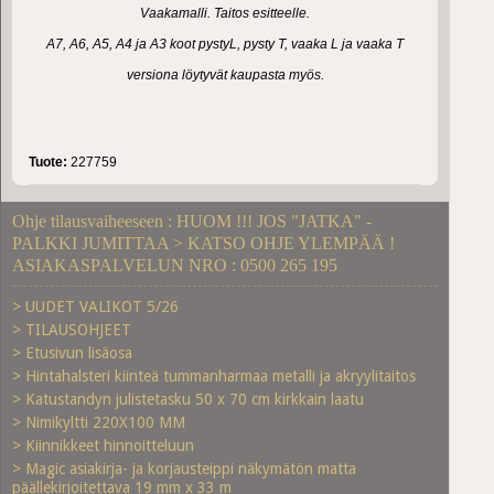
Vaakamalli. Taitos esitteelle.
A7, A6, A5, A4 ja A3 koot pystyL, pysty T, vaaka L ja vaaka T
versiona löytyvät kaupasta myös.
Tuote:
227759
Ohje tilausvaiheeseen : HUOM !!! JOS "JATKA" -
PALKKI JUMITTAA > KATSO OHJE YLEMPÄÄ !
ASIAKASPALVELUN NRO : 0500 265 195
> UUDET VALIKOT 5/26
> TILAUSOHJEET
> Etusivun lisäosa
> Hintahalsteri kiinteä tummanharmaa metalli ja akryylitaitos
> Katustandyn julistetasku 50 x 70 cm kirkkain laatu
> Nimikyltti 220X100 MM
> Kiinnikkeet hinnoitteluun
> Magic asiakirja- ja korjausteippi näkymätön matta
päällekirjoitettava 19 mm x 33 m