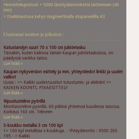
Hinnoittelupistooli + 5000 lävistyskiinnnikettä laitteeseen (40
mm)
> Itseliimautuva kehys magneettisella etupaneelilla A3
Uusimmat tuotteet ja julkaisut :
Katustandyn suuri 70 x 100 cm julistetasku
Tässäkin, kuten kaikissa tämän kaupan julistetaskuissa, on
päädyssä vankka taitos
Lue lisää »
Kaupan nykyversion esittely ja mm. yhteystiedot linkki ja uudet
valikot
Uusia : >> Kaikki uudet/uusitut tutustumis- ja alelinkit >>
KAIKEN KOONTI, PIKAESITTELY
Lue lisää »
Ripustusteline pyörillä
Monitasoteline pyörillä. 60 piikkiä yhteensä kuudessa tasossa.
Korkeus 163 cm. Telineen
Lue lisää »
S-koukku metallia 3 cm 100 kpl
1= 100 kpl metallisia s-koukkuja. - Yhteydenotto : 0500 265
195 - > Kaikki