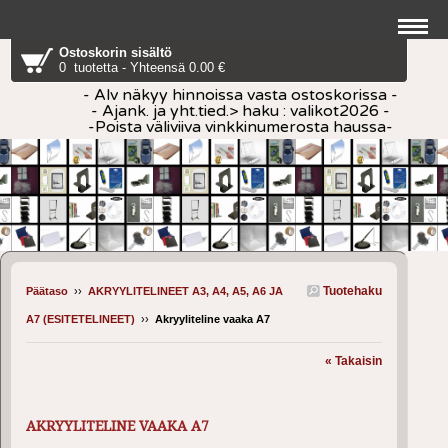
Ostoskorin sisältö
0 tuotetta - Yhteensä 0.00 €
- Alv näkyy hinnoissa vasta ostoskorissa -
- Ajank. ja yht.tied.> haku : valikot2026 -
-Poista väliviiva vinkkinumerosta haussa-
Tuotehaku
Päätaso
››
AKRYYLITELINEET A3, A4, A5, A6 JA
A7 (ESITETELINEET)
››
Akryyliteline vaaka A7
« Takaisin
AKRYYLITELINE VAAKA A7