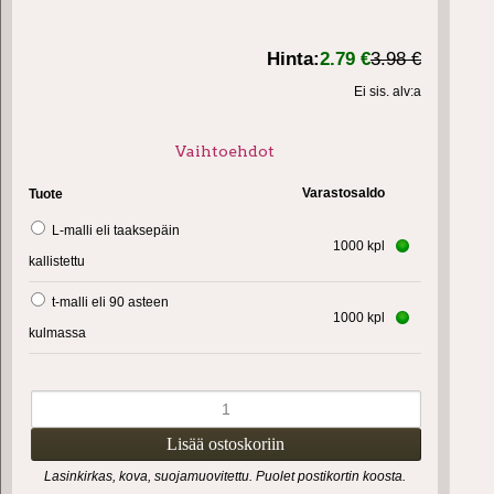
Hinta:
2.79 €
3.98 €
Ei sis. alv:a
Vaihtoehdot
Varastosaldo
Tuote
L-malli eli taaksepäin
1000 kpl
kallistettu
t-malli eli 90 asteen
1000 kpl
kulmassa
Lasinkirkas, kova, suojamuovitettu. Puolet postikortin koosta.