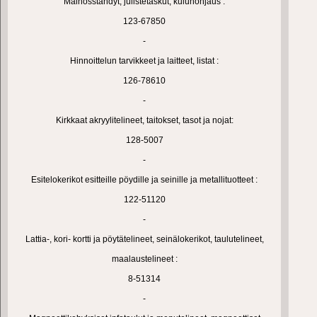
Mainosstandyt, julistetaskut, kulunohjaus :
123-67850
-
Hinnoittelun tarvikkeet ja laitteet, listat :
126-78610
-
Kirkkaat akryylitelineet, taitokset, tasot ja nojat:
128-5007
-
Esitelokerikot esitteille pöydille ja seinille ja metallituotteet :
122-51120
-
Lattia-, kori- kortti ja pöytätelineet, seinälokerikot, taulutelineet,
maalaustelineet :
8-51314
-