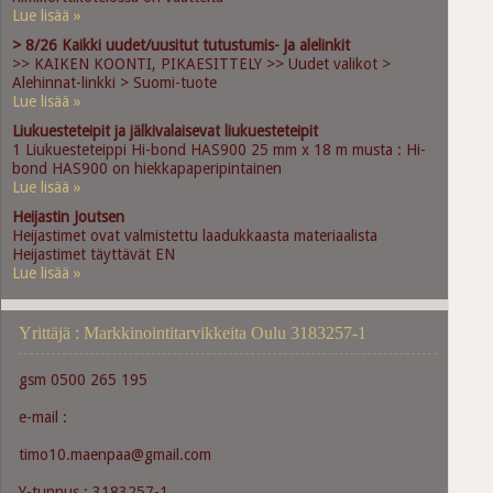
Lue lisää »
> 8/26 Kaikki uudet/uusitut tutustumis- ja alelinkit
>> KAIKEN KOONTI, PIKAESITTELY >> Uudet valikot >
Alehinnat-linkki > Suomi-tuote
Lue lisää »
Liukuesteteipit ja jälkivalaisevat liukuesteteipit
1 Liukuesteteippi Hi-bond HAS900 25 mm x 18 m musta : Hi-
bond HAS900 on hiekkapaperipintainen
Lue lisää »
Heijastin Joutsen
Heijastimet ovat valmistettu laadukkaasta materiaalista
Heijastimet täyttävät EN
Lue lisää »
Yrittäjä : Markkinointitarvikkeita Oulu 3183257-1
gsm 0500 265 195
e-mail :
timo10.maenpaa@gmail.com
Y-tunnus : 3183257-1