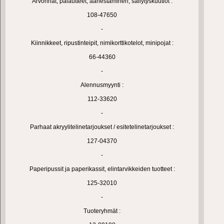
Arvonnat, palautteet, äänestäminen, säilytyskuutiot :
108-47650
-
Kiinnikkeet, ripustinteipit, nimikorttikotelot, minipojat :
66-44360
-
Alennusmyynti :
112-33620
-
Parhaat akryylitelinetarjoukset / esitetelinetarjoukset :
127-04370
-
Paperipussit ja paperikassit, elintarvikkeiden tuotteet :
125-32010
-
Tuoteryhmät :