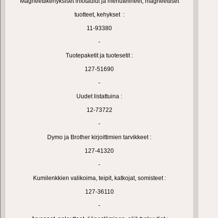
Magneettikehyksiset infotaulut ja menutelineet, magneettiset
tuotteet, kehykset :
11-93380
-
Tuotepaketit ja tuotesetit :
127-51690
-
Uudet listattuina :
12-73722
-
Dymo ja Brother kirjoittimien tarvikkeet :
127-41320
-
Kumilenkkien valikoima, teipit, katkojat, somisteet :
127-36110
-