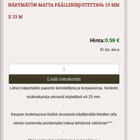
NÄKYMÄTÖN MATTA PÄÄLLEKIRJOITETTAVA 19 MM
X 33 M
Hinta:
0.59 €
Ei sis. alv:a
Lähes näkymätön paperiin kiinnitettynä ja korjauksissa. Keskiön
sisähalkaisija yleisesti käytettävä eli 25 mm.
-
Kaupan tuotehaussa löytää seuraavia käyttämällä tekstien alla
olevia numeroita poistamalla hakua tehdessä väliviivan*** :
-