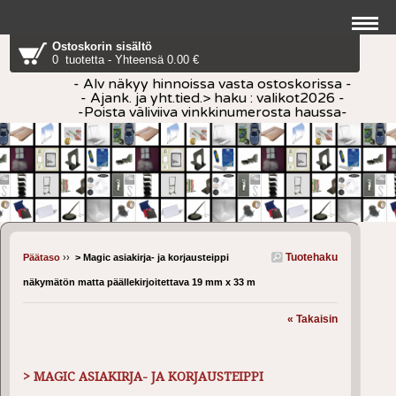
Ostoskorin sisältö
0 tuotetta - Yhteensä 0.00 €
- Alv näkyy hinnoissa vasta ostoskorissa -
- Ajank. ja yht.tied.> haku : valikot2026 -
-Poista väliviiva vinkkinumerosta haussa-
Tuotehaku
Päätaso
››
> Magic asiakirja- ja korjausteippi
näkymätön matta päällekirjoitettava 19 mm x 33 m
« Takaisin
> MAGIC ASIAKIRJA- JA KORJAUSTEIPPI