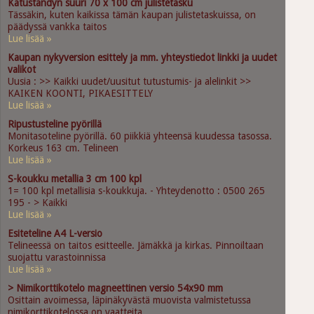
Katustandyn suuri 70 x 100 cm julistetasku
Tässäkin, kuten kaikissa tämän kaupan julistetaskuissa, on
päädyssä vankka taitos
Lue lisää »
Kaupan nykyversion esittely ja mm. yhteystiedot linkki ja uudet
valikot
Uusia : >> Kaikki uudet/uusitut tutustumis- ja alelinkit >>
KAIKEN KOONTI, PIKAESITTELY
Lue lisää »
Ripustusteline pyörillä
Monitasoteline pyörillä. 60 piikkiä yhteensä kuudessa tasossa.
Korkeus 163 cm. Telineen
Lue lisää »
S-koukku metallia 3 cm 100 kpl
1= 100 kpl metallisia s-koukkuja. - Yhteydenotto : 0500 265
195 - > Kaikki
Lue lisää »
Esiteteline A4 L-versio
Telineessä on taitos esitteelle. Jämäkkä ja kirkas. Pinnoiltaan
suojattu varastoinnissa
Lue lisää »
> Nimikorttikotelo magneettinen versio 54x90 mm
Osittain avoimessa, läpinäkyvästä muovista valmistetussa
nimikorttikotelossa on vaatteita