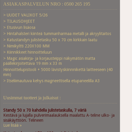
ASIAKASPALVELUN NRO : 0500 265 195
> UUDET VALIKOT 5/26
> TILAUSOHJEET
> Etusivun lisäosa
> Hintahalsteri kiinteä tummanharmaa metalli ja akryylitaitos
> Katustandyn julistetasku 50 x 70 cm kirkkain laatu
> Nimikyltti 220X100 MM
> Kiinnikkeet hinnoitteluun
> Magic asiakirja- ja korjausteippi näkymätön matta
päällekirjoitettava 19 mm x 33 m
Hinnoittelupistooli + 5000 lävistyskiinnnikettä laitteeseen (40
mm)
> Itseliimautuva kehys magneettisella etupaneelilla A3
Uusimmat tuotteet ja julkaisut :
Standy 50 x 70 kahdella julistetaskulla, 7 väriä
Kestävä ja lujalla pulverimaalauksella maalattu A-teline ulko- ja
sisäkäyttöön. Telineen
Lue lisää »