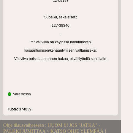
12-09198
-
Suosikit, sekalaiset :
127-38340
-
*** väliviiva on käytössä hakutulosten
kasaantumisen/kehääntymisen välttämiseksi.
Väliviiva poistetaan ennen hakua, ei välilyöntiä sen tilalle.
Varastossa
Tuote:
374839
Ohje tilausvaiheeseen : HUOM !!! JOS "JATKA" -
PALKKI JUMITTAA > KATSO OHJE YLEMPÄÄ !