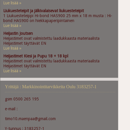
Lue lisää »
Liukuesteteipit ja jälkivalaisevat liukuesteteipit
1 Liukuesteteippi Hi-bond HAS900 25 mm x 18 m musta : Hi-
bond HAS900 on hiekkapaperipintainen
Lue lisää »
Heijastin Joutsen
Heijastimet ovat valmistettu laadukkaasta materiaalista
Heijastimet täyttävät EN
Lue lisää »
Heijastimet Kiesi ja Pupu 18 + 18 kpl
Heijastimet ovat valmistettu laadukkaasta materiaalista
Heijastimet täyttävät EN
Lue lisää »
Yrittäjä : Markkinointitarvikkeita Oulu 3183257-1
gsm 0500 265 195
e-mail :
timo10.maenpaa@gmail.com
Y-tunnus : 3183257-1