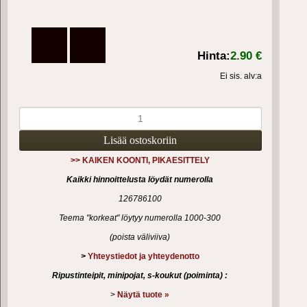
Hinta:
2.90 €
Ei sis. alv:a
>> KAIKEN KOONTI, PIKAESITTELY
Kaikki hinnoittelusta löydät numerolla
126786100
Teema "korkeat" löytyy numerolla 1000-300
(poista väliviiva)
>
Yhteystiedot ja yhteydenotto
Ripustinteipit, minipojat, s-koukut (poiminta) :
>
Näytä tuote »