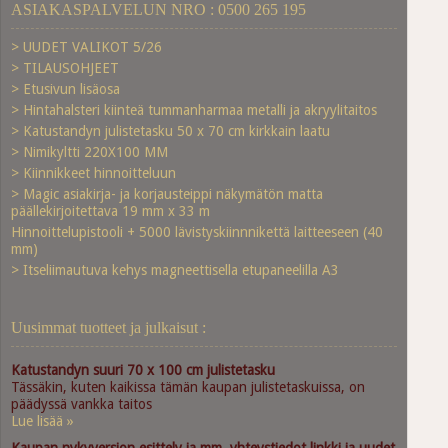
ASIAKASPALVELUN NRO : 0500 265 195
> UUDET VALIKOT 5/26
> TILAUSOHJEET
> Etusivun lisäosa
> Hintahalsteri kiinteä tummanharmaa metalli ja akryylitaitos
> Katustandyn julistetasku 50 x 70 cm kirkkain laatu
> Nimikyltti 220X100 MM
> Kiinnikkeet hinnoitteluun
> Magic asiakirja- ja korjausteippi näkymätön matta
päällekirjoitettava 19 mm x 33 m
Hinnoittelupistooli + 5000 lävistyskiinnnikettä laitteeseen (40
mm)
> Itseliimautuva kehys magneettisella etupaneelilla A3
Uusimmat tuotteet ja julkaisut :
Katustandyn suuri 70 x 100 cm julistetasku
Tässäkin, kuten kaikissa tämän kaupan julistetaskuissa, on
päädyssä vankka taitos
Lue lisää »