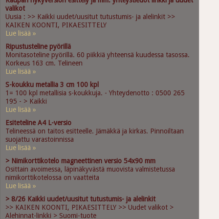
Kaupan nykyversion esittely ja mm. yhteystiedot linkki ja uudet
valikot
Uusia : >> Kaikki uudet/uusitut tutustumis- ja alelinkit >>
KAIKEN KOONTI, PIKAESITTELY
Lue lisää »
Ripustusteline pyörillä
Monitasoteline pyörillä. 60 piikkiä yhteensä kuudessa tasossa.
Korkeus 163 cm. Telineen
Lue lisää »
S-koukku metallia 3 cm 100 kpl
1= 100 kpl metallisia s-koukkuja. - Yhteydenotto : 0500 265
195 - > Kaikki
Lue lisää »
Esiteteline A4 L-versio
Telineessä on taitos esitteelle. Jämäkkä ja kirkas. Pinnoiltaan
suojattu varastoinnissa
Lue lisää »
> Nimikorttikotelo magneettinen versio 54x90 mm
Osittain avoimessa, läpinäkyvästä muovista valmistetussa
nimikorttikotelossa on vaatteita
Lue lisää »
> 8/26 Kaikki uudet/uusitut tutustumis- ja alelinkit
>> KAIKEN KOONTI, PIKAESITTELY >> Uudet valikot >
Alehinnat-linkki > Suomi-tuote