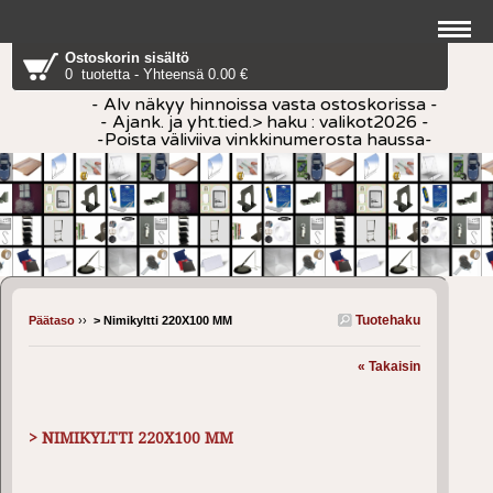
Ostoskorin sisältö
0 tuotetta - Yhteensä 0.00 €
- Alv näkyy hinnoissa vasta ostoskorissa -
- Ajank. ja yht.tied.> haku : valikot2026 -
-Poista väliviiva vinkkinumerosta haussa-
Tuotehaku
Päätaso
››
> Nimikyltti 220X100 MM
« Takaisin
> NIMIKYLTTI 220X100 MM