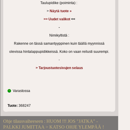
Taulupidike (poiminta) :
>
Näytä tuote »
>>
Uudet valikot
<<
-
Nimikyltistä :
Rakenne on tässä samantyyppinen kuin täällä myynnissä
olevissa hintalappupidikkeissä. Koko on vaan reilusti suurempi.
-
> Tarjoustuotesivujen selaus
Varastossa
Tuote:
368247
Ohje tilausvaiheeseen : HUOM !!! JOS "JATKA" -
PALKKI JUMITTAA > KATSO OHJE YLEMPÄÄ !