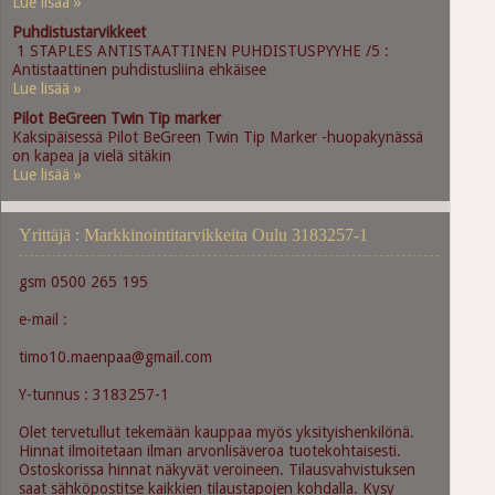
Lue lisää »
Puhdistustarvikkeet
1 STAPLES ANTISTAATTINEN PUHDISTUSPYYHE /5 :
Antistaattinen puhdistusliina ehkäisee
Lue lisää »
Pilot BeGreen Twin Tip marker
Kaksipäisessä Pilot BeGreen Twin Tip Marker -huopakynässä
on kapea ja vielä sitäkin
Lue lisää »
Yrittäjä : Markkinointitarvikkeita Oulu 3183257-1
gsm 0500 265 195
e-mail :
timo10.maenpaa@gmail.com
Y-tunnus : 3183257-1
Olet tervetullut tekemään kauppaa myös yksityishenkilönä.
Hinnat ilmoitetaan ilman arvonlisäveroa tuotekohtaisesti.
Ostoskorissa hinnat näkyvät veroineen. Tilausvahvistuksen
saat sähköpostitse kaikkien tilaustapojen kohdalla. Kysy