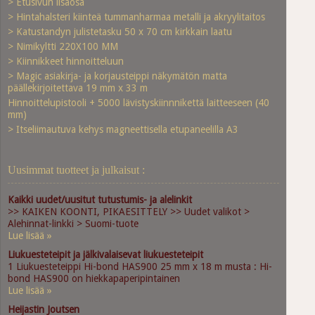
> Etusivun lisäosa
> Hintahalsteri kiinteä tummanharmaa metalli ja akryylitaitos
> Katustandyn julistetasku 50 x 70 cm kirkkain laatu
> Nimikyltti 220X100 MM
> Kiinnikkeet hinnoitteluun
> Magic asiakirja- ja korjausteippi näkymätön matta
päällekirjoitettava 19 mm x 33 m
Hinnoittelupistooli + 5000 lävistyskiinnnikettä laitteeseen (40
mm)
> Itseliimautuva kehys magneettisella etupaneelilla A3
Uusimmat tuotteet ja julkaisut :
Kaikki uudet/uusitut tutustumis- ja alelinkit
>> KAIKEN KOONTI, PIKAESITTELY >> Uudet valikot >
Alehinnat-linkki > Suomi-tuote
Lue lisää »
Liukuesteteipit ja jälkivalaisevat liukuesteteipit
1 Liukuesteteippi Hi-bond HAS900 25 mm x 18 m musta : Hi-
bond HAS900 on hiekkapaperipintainen
Lue lisää »
Heijastin Joutsen