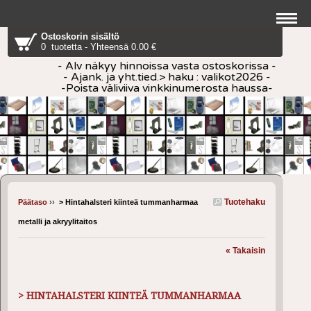
Ostoskorin sisältö
0 tuotetta - Yhteensä 0.00 €
- Alv näkyy hinnoissa vasta ostoskorissa -
- Ajank. ja yht.tied.> haku : valikot2026 -
-Poista väliviiva vinkkinumerosta haussa-
Tuotehaku
Päätaso
››
> Hintahalsteri kiinteä tummanharmaa
metalli ja akryylitaitos
« Takaisin
> HINTAHALSTERI KIINTEÄ TUMMANHARMAA