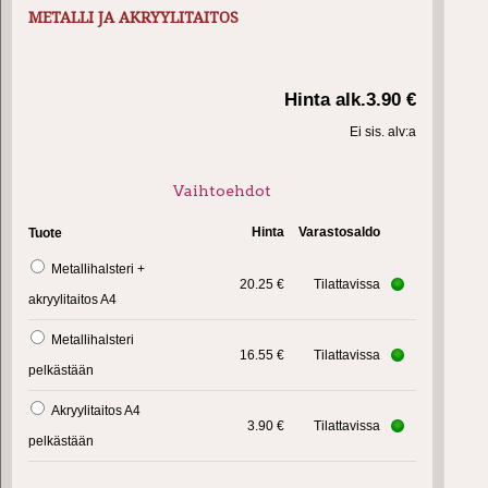
METALLI JA AKRYYLITAITOS
Hinta alk.
3.90 €
Ei sis. alv:a
Vaihtoehdot
Hinta
Varastosaldo
Tuote
Metallihalsteri +
20.25 €
Tilattavissa
akryylitaitos A4
Metallihalsteri
16.55 €
Tilattavissa
pelkästään
Akryylitaitos A4
3.90 €
Tilattavissa
pelkästään