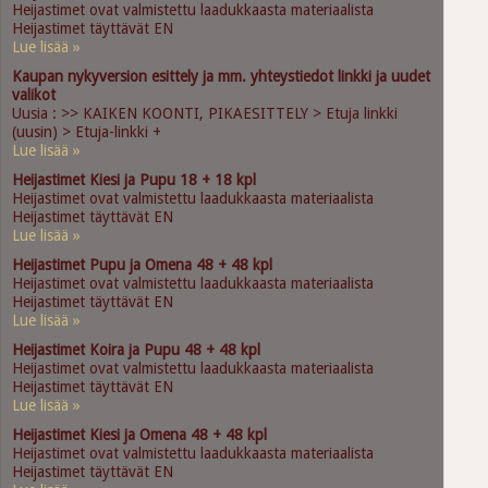
Heijastimet ovat valmistettu laadukkaasta materiaalista
Heijastimet täyttävät EN
Lue lisää »
Kaupan nykyversion esittely ja mm. yhteystiedot linkki ja uudet
valikot
Uusia : >> KAIKEN KOONTI, PIKAESITTELY > Etuja linkki
(uusin) > Etuja-linkki +
Lue lisää »
Heijastimet Kiesi ja Pupu 18 + 18 kpl
Heijastimet ovat valmistettu laadukkaasta materiaalista
Heijastimet täyttävät EN
Lue lisää »
Heijastimet Pupu ja Omena 48 + 48 kpl
Heijastimet ovat valmistettu laadukkaasta materiaalista
Heijastimet täyttävät EN
Lue lisää »
Heijastimet Koira ja Pupu 48 + 48 kpl
Heijastimet ovat valmistettu laadukkaasta materiaalista
Heijastimet täyttävät EN
Lue lisää »
Heijastimet Kiesi ja Omena 48 + 48 kpl
Heijastimet ovat valmistettu laadukkaasta materiaalista
Heijastimet täyttävät EN