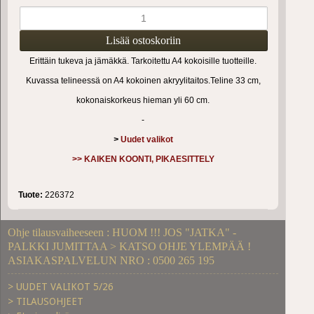
Erittäin tukeva ja jämäkkä. Tarkoitettu A4 kokoisille tuotteille.
Kuvassa telineessä on A4 kokoinen akryylitaitos.Teline 33 cm,
kokonaiskorkeus hieman yli 60 cm.
-
>
Uudet valikot
>> KAIKEN KOONTI, PIKAESITTELY
Tuote:
226372
Ohje tilausvaiheeseen : HUOM !!! JOS "JATKA" -
PALKKI JUMITTAA > KATSO OHJE YLEMPÄÄ !
ASIAKASPALVELUN NRO : 0500 265 195
> UUDET VALIKOT 5/26
> TILAUSOHJEET