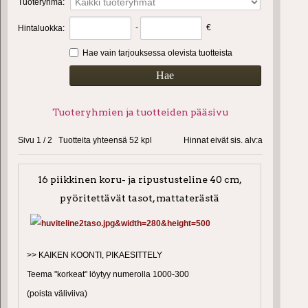
Tuoteryhmä
:
-
€
Hintaluokka
:
Hae vain tarjouksessa olevista tuotteista
Tuoteryhmien ja tuotteiden pääsivu
Sivu 1 / 2 Tuotteita yhteensä 52 kpl
Hinnat eivät sis. alv:a
16 piikkinen koru- ja ripustusteline 40 cm,
pyöritettävät tasot, mattaterästä
>> KAIKEN KOONTI, PIKAESITTELY
Teema "korkeat" löytyy numerolla 1000-300
(poista väliviiva)