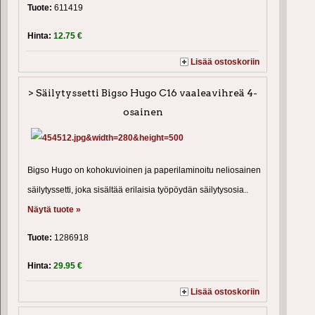
Tuote:
611419
Hinta:
12.75 €
Lisää ostoskoriin
> Säilytyssetti Bigso Hugo C16 vaaleavihreä 4-
osainen
Bigso Hugo on kohokuvioinen ja paperilaminoitu neliosainen
säilytyssetti, joka sisältää erilaisia työpöydän säilytysosia..
Näytä tuote »
Tuote:
1286918
Hinta:
29.95 €
Lisää ostoskoriin