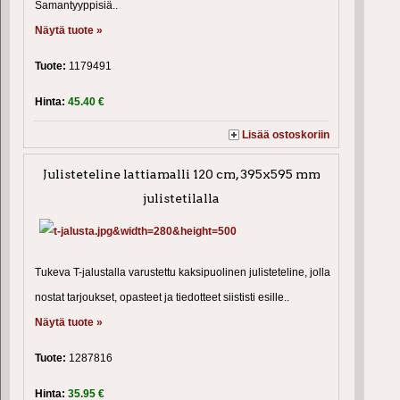
Samantyyppisiä..
Näytä tuote »
Tuote:
1179491
Hinta:
45.40 €
Lisää ostoskoriin
Julisteteline lattiamalli 120 cm, 395x595 mm
julistetilalla
Tukeva T-jalustalla varustettu kaksipuolinen julisteteline, jolla
nostat tarjoukset, opasteet ja tiedotteet siististi esille..
Näytä tuote »
Tuote:
1287816
Hinta:
35.95 €