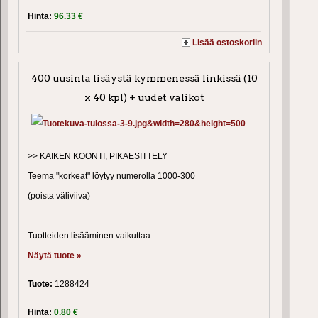
Hinta:
96.33 €
Lisää ostoskoriin
400 uusinta lisäystä kymmenessä linkissä (10
x 40 kpl) + uudet valikot
>> KAIKEN KOONTI, PIKAESITTELY
Teema "korkeat" löytyy numerolla 1000-300
(poista väliviiva)
-
Tuotteiden lisääminen vaikuttaa..
Näytä tuote »
Tuote:
1288424
Hinta:
0.80 €