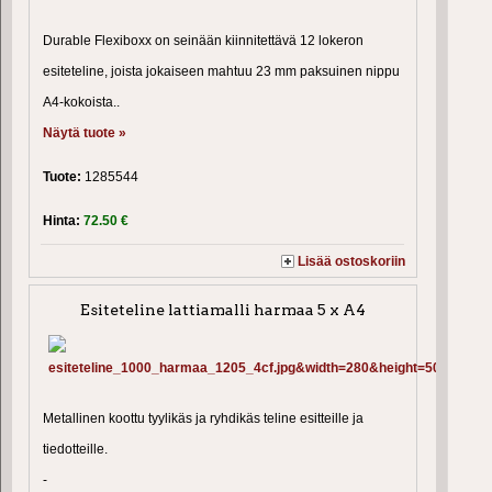
Durable Flexiboxx on seinään kiinnitettävä 12 lokeron
esiteteline, joista jokaiseen mahtuu 23 mm paksuinen nippu
A4-kokoista..
Näytä tuote »
Tuote:
1285544
Hinta:
72.50 €
Lisää ostoskoriin
Esiteteline lattiamalli harmaa 5 x A4
Metallinen koottu tyylikäs ja ryhdikäs teline esitteille ja
tiedotteille.
-