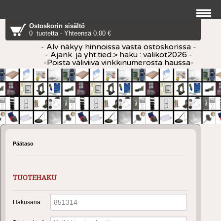
Ostoskorin sisältö
0 tuotetta - Yhteensä 0.00 €
- Alv näkyy hinnoissa vasta ostoskorissa -
- Ajank. ja yht.tied.> haku : valikot2026 -
-Poista väliviiva vinkkinumerosta haussa-
Päätaso
TUOTEHAKU
Hakusana
: