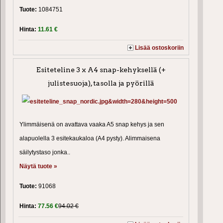
Tuote:
1084751
Hinta:
11.61 €
Lisää ostoskoriin
Esiteteline 3 x A4 snap-kehyksellä (+
julistesuoja), tasolla ja pyörillä
Ylimmäisenä on avattava vaaka A5 snap kehys ja sen
alapuolella 3 esitekaukaloa (A4 pysty). Alimmaisena
säilytystaso jonka..
Näytä tuote »
Tuote:
91068
Hinta:
77.56 €
94.02 €