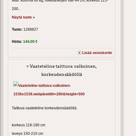
Max. kuorma 60 kg, rekkitankojen väli 44 cm, korkeus 125-
200..
Näytä tuote »
Tuote:
1288827
Hinta:
144.00 €
Lisää ostoskoriin
> Vaateteline taittuva valkoinen,
korkeudensäädöllä
Taittuva vaateteline korkeudensäädöllä.
korkeus 118-190 cm
leveys 150-210 cm