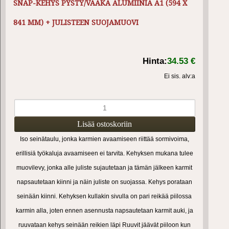
SNAP-KEHYS PYSTY/VAAKA ALUMIINIA A1 (594 X
841 MM) + JULISTEEN SUOJAMUOVI
Hinta:
34.53 €
Ei sis. alv:a
Iso seinätaulu, jonka karmien avaamiseen riittää sormivoima,
erillisiä työkaluja avaamiseen ei tarvita. Kehyksen mukana tulee
muovilevy, jonka alle juliste sujautetaan ja tämän jälkeen karmit
napsautetaan kiinni ja näin juliste on suojassa. Kehys porataan
seinään kiinni. Kehyksen kullakin sivulla on pari reikää piilossa
karmin alla, joten ennen asennusta napsautetaan karmit auki, ja
ruuvataan kehys seinään reikien läpi Ruuvit jäävät piiloon kun