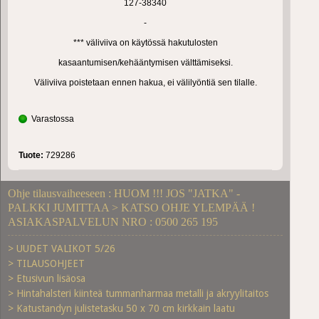
127-38340
-
*** väliviiva on käytössä hakutulosten
kasaantumisen/kehääntymisen välttämiseksi.
Väliviiva poistetaan ennen hakua, ei välilyöntiä sen tilalle.
Varastossa
Tuote:
729286
Ohje tilausvaiheeseen : HUOM !!! JOS "JATKA" -
PALKKI JUMITTAA > KATSO OHJE YLEMPÄÄ !
ASIAKASPALVELUN NRO : 0500 265 195
> UUDET VALIKOT 5/26
> TILAUSOHJEET
> Etusivun lisäosa
> Hintahalsteri kiinteä tummanharmaa metalli ja akryylitaitos
> Katustandyn julistetasku 50 x 70 cm kirkkain laatu