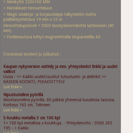
> Nimikyltti 220X100 MM
> Kiinnikkeet hinnoitteluun
> Magic asiakirja- ja korjausteippi näkymätön matta
päällekirjoitettava 19 mm x 33 m
Hinnoittelupistooli + 5000 lävistyskiinnnikettä laitteeseen (40
mm)
> Itseliimautuva kehys magneettisella etupaneelilla A3
Uusimmat tuotteet ja julkaisut :
Kaupan nykyversion esittely ja mm. yhteystiedot linkki ja uudet
valikot
Uusia : >> Kaikki uudet/uusitut tutustumis- ja alelinkit >>
KAIKEN KOONTI, PIKAESITTELY
Lue lisää »
Ripustusteline pyörillä
Monitasoteline pyörillä. 60 piikkiä yhteensä kuudessa tasossa.
Korkeus 163 cm. Telineen
Lue lisää »
S-koukku metallia 3 cm 100 kpl
1= 100 kpl metallisia s-koukkuja. - Yhteydenotto : 0500 265
195 - > Kaikki