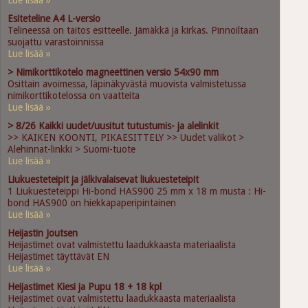
Lue lisää »
Esiteteline A4 L-versio
Telineessä on taitos esitteelle. Jämäkkä ja kirkas. Pinnoiltaan
suojattu varastoinnissa
Lue lisää »
> Nimikorttikotelo magneettinen versio 54x90 mm
Osittain avoimessa, läpinäkyvästä muovista valmistetussa
nimikorttikotelossa on vaatteita
Lue lisää »
> 8/26 Kaikki uudet/uusitut tutustumis- ja alelinkit
>> KAIKEN KOONTI, PIKAESITTELY >> Uudet valikot >
Alehinnat-linkki > Suomi-tuote
Lue lisää »
Liukuesteteipit ja jälkivalaisevat liukuesteteipit
1 Liukuesteteippi Hi-bond HAS900 25 mm x 18 m musta : Hi-
bond HAS900 on hiekkapaperipintainen
Lue lisää »
Heijastin Joutsen
Heijastimet ovat valmistettu laadukkaasta materiaalista
Heijastimet täyttävät EN
Lue lisää »
Heijastimet Kiesi ja Pupu 18 + 18 kpl
Heijastimet ovat valmistettu laadukkaasta materiaalista