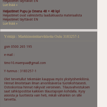
Heijastimet täyttävät EN
Lue lisää »
Heijastimet Pupu ja Omena 48 + 48 kpl
Heijastimet ovat valmistettu laadukkaasta materiaalista
Heijastimet täyttävät EN
Lue lisää »
Yrittäjä : Markkinointitarvikkeita Oulu 3183257-1
gsm 0500 265 195
e-mail :
timo10.maenpaa@gmail.com
Y-tunnus : 3183257-1
Olet tervetullut tekemään kauppaa myös yksityishenkilönä.
Hinnat ilmoitetaan ilman arvonlisäveroa tuotekohtaisesti.
Ostoskorissa hinnat näkyvät veroineen. Tilausvahvistuksen
saat sähköpostitse kaikkien tilaustapojen kohdalla. Kysy
asioista ja tuotteista vain heti, mikäli vähänkin on sille
tarvetta.