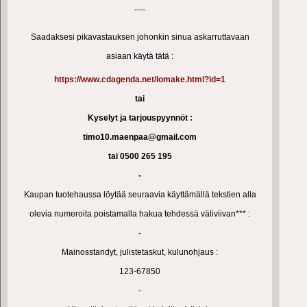
----
Saadaksesi pikavastauksen johonkin sinua askarruttavaan
asiaan käytä tätä :
https://www.cdagenda.net/lomake.html?id=1
tai
Kyselyt ja tarjouspyynnöt :
timo10.maenpaa@gmail.com
tai 0500 265 195
-
Kaupan tuotehaussa löytää seuraavia käyttämällä tekstien alla
olevia numeroita poistamalla hakua tehdessä väliviivan*** :
-
Mainosstandyt, julistetaskut, kulunohjaus :
123-67850
-