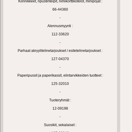
Kiinnikkeet, ripustinteipit, nimikorttikotelot, minipojat :
66-44360
-
Alennusmyynti :
112-33620
-
Parhaat akryylitelinetarjoukset / esitetelinetarjoukset :
127-04370
-
Paperipussit ja paperikassit, elintarvikkeiden tuotteet :
125-32010
-
Tuoteryhmät :
12-09198
-
Suosikit, sekalaiset :