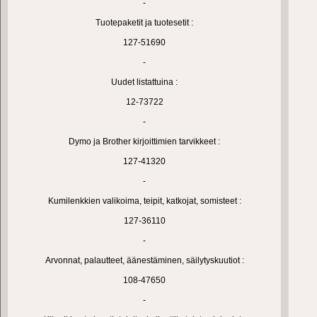
-
Tuotepaketit ja tuotesetit :
127-51690
-
Uudet listattuina :
12-73722
-
Dymo ja Brother kirjoittimien tarvikkeet :
127-41320
-
Kumilenkkien valikoima, teipit, katkojat, somisteet :
127-36110
-
Arvonnat, palautteet, äänestäminen, säilytyskuutiot :
108-47650
-