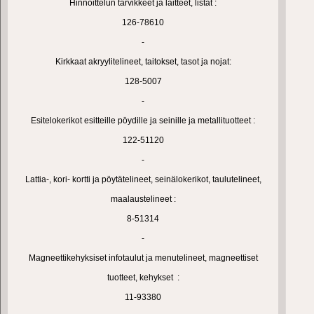
Hinnoittelun tarvikkeet ja laitteet, listat :
126-78610
-
Kirkkaat akryylitelineet, taitokset, tasot ja nojat:
128-5007
-
Esitelokerikot esitteille pöydille ja seinille ja metallituotteet :
122-51120
-
Lattia-, kori- kortti ja pöytätelineet, seinälokerikot, taulutelineet,
maalaustelineet :
8-51314
-
Magneettikehyksiset infotaulut ja menutelineet, magneettiset
tuotteet, kehykset :
11-93380