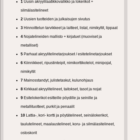
1
Uusin akryylilaatikkovalikko ja lokerikot +
silmälasitelineet
2
Uusien tuotteiden ja julkaisujen sivutus
3
Hinnoittelun tarvikkeet ja laitteet, listat, nimikyltit, lippaat
4
Nojatelineiden mallisto + kirjatuet (muoviset ja
metalliset)
5
Parhaat akryylitelinetarjoukset / esitetelinetarjoukset
6
Kiinnikkeet, ripustinteipit, nimikorttikotelot, minipojat,
nimikyltit
7
Mainosstandyt, julistetaskut, kulunohjaus
8
Kirkkaat akryylitelineet, taitokset, tasot ja nojat
9
Esitelokerikot esitteille pöydille ja seinille ja
metallituotteet, purkit ja penaalit
10
Lattia-, kori- kortti ja pöytätelineet, seinälokerikot,
taulutelineet, maalaustelineet, koru- ja silmälasitelineet,
ostoskorit