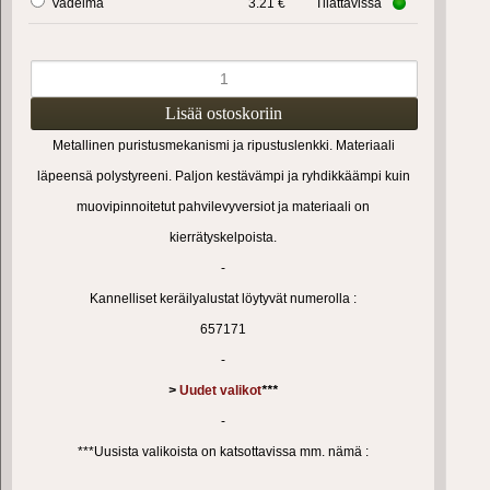
Vadelma
3.21 €
Tilattavissa
Metallinen puristusmekanismi ja ripustuslenkki. Materiaali
läpeensä polystyreeni. Paljon kestävämpi ja ryhdikkäämpi kuin
muovipinnoitetut pahvilevyversiot ja materiaali on
kierrätyskelpoista.
-
Kannelliset keräilyalustat löytyvät numerolla :
657171
-
>
Uudet valikot
***
-
***Uusista valikoista on katsottavissa mm. nämä :