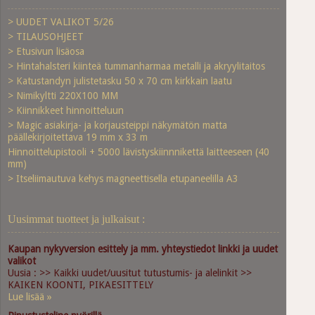
> UUDET VALIKOT 5/26
> TILAUSOHJEET
> Etusivun lisäosa
> Hintahalsteri kiinteä tummanharmaa metalli ja akryylitaitos
> Katustandyn julistetasku 50 x 70 cm kirkkain laatu
> Nimikyltti 220X100 MM
> Kiinnikkeet hinnoitteluun
> Magic asiakirja- ja korjausteippi näkymätön matta
päällekirjoitettava 19 mm x 33 m
Hinnoittelupistooli + 5000 lävistyskiinnnikettä laitteeseen (40
mm)
> Itseliimautuva kehys magneettisella etupaneelilla A3
Uusimmat tuotteet ja julkaisut :
Kaupan nykyversion esittely ja mm. yhteystiedot linkki ja uudet
valikot
Uusia : >> Kaikki uudet/uusitut tutustumis- ja alelinkit >>
KAIKEN KOONTI, PIKAESITTELY
Lue lisää »