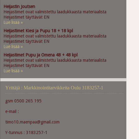
Heijastin Joutsen
Heijastimet ovat valmistettu laadukkaasta materiaalista
Heijastimet täyttävät EN
Lue lisää »
Heijastimet Kiesi ja Pupu 18 + 18 kpl
Heijastimet ovat valmistettu laadukkaasta materiaalista
Heijastimet täyttävät EN
Lue lisää »
Heijastimet Pupu ja Omena 48 + 48 kpl
Heijastimet ovat valmistettu laadukkaasta materiaalista
Heijastimet täyttävät EN
Lue lisää »
Yrittäjä : Markkinointitarvikkeita Oulu 3183257-1
gsm 0500 265 195
e-mail :
timo10.maenpaa@gmail.com
Y-tunnus : 3183257-1