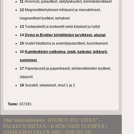
11
Arvonnat, palautteet, säilytyskuutiot, toimistotarvikkeet
12
Magneettikehyksiset infotaulut ja menutelineet,
magneettiset tuotteet, kehykset
13
Tuotepaketit ja tuotesetit sekä kirjatuet ja hyllyt
14
Dymo ja Brother kirjoittimien tarvikkeet, alustat
15
Uudet listattuina ja avainlipputuotteet, kuorokansiot
16
Kumilenkkien valikoima, teipit, katkojat, leikkurit,
somisteet
17
Paperipussit ja paperikassit, elintarvikkeiden tuotteet,
silppurit
18
Suosikit, sekalaiset, sivut 1 ja 2
Tuote:
337281
Ohje tilausvaiheeseen : HUOM !!! JOS "JATKA" -
PALKKI JUMITTAA > KATSO OHJE YLEMPÄÄ !
ASIAKASPALVELUN NRO : 0500 265 195