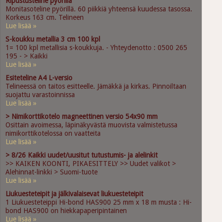
Ripustusteline pyörillä
Monitasoteline pyörillä. 60 piikkiä yhteensä kuudessa tasossa.
Korkeus 163 cm. Telineen
Lue lisää »
S-koukku metallia 3 cm 100 kpl
1= 100 kpl metallisia s-koukkuja. - Yhteydenotto : 0500 265
195 - > Kaikki
Lue lisää »
Esiteteline A4 L-versio
Telineessä on taitos esitteelle. Jämäkkä ja kirkas. Pinnoiltaan
suojattu varastoinnissa
Lue lisää »
> Nimikorttikotelo magneettinen versio 54x90 mm
Osittain avoimessa, läpinäkyvästä muovista valmistetussa
nimikorttikotelossa on vaatteita
Lue lisää »
> 8/26 Kaikki uudet/uusitut tutustumis- ja alelinkit
>> KAIKEN KOONTI, PIKAESITTELY >> Uudet valikot >
Alehinnat-linkki > Suomi-tuote
Lue lisää »
Liukuesteteipit ja jälkivalaisevat liukuesteteipit
1 Liukuesteteippi Hi-bond HAS900 25 mm x 18 m musta : Hi-
bond HAS900 on hiekkapaperipintainen
Lue lisää »