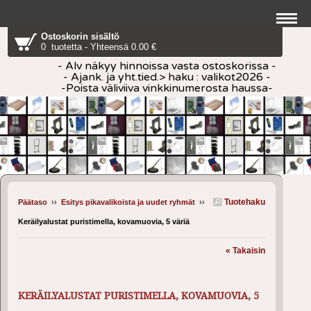
Ostoskorin sisältö
0 tuotetta - Yhteensä 0.00 €
- Alv näkyy hinnoissa vasta ostoskorissa -
- Ajank. ja yht.tied.> haku : valikot2026 -
-Poista väliviiva vinkkinumerosta haussa-
Tuotehaku
Päätaso
››
Esitys pikavalikoista ja uudet ryhmät
››
Keräilyalustat puristimella, kovamuovia, 5 väriä
« Takaisin
KERÄILYALUSTAT PURISTIMELLA, KOVAMUOVIA, 5