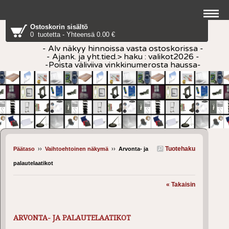
Ostoskorin sisältö
0 tuotetta - Yhteensä 0.00 €
- Alv näkyy hinnoissa vasta ostoskorissa -
- Ajank. ja yht.tied.> haku : valikot2026 -
-Poista väliviiva vinkkinumerosta haussa-
Tuotehaku
Päätaso
››
Vaihtoehtoinen näkymä
››
Arvonta- ja
palautelaatikot
« Takaisin
ARVONTA- JA PALAUTELAATIKOT