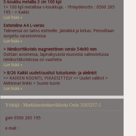
S-koukku metallia 3 cm 100 kpl
1= 100 kpl metallisia s-koukkuja. - Yhteydenotto : 0500 265
195 - > Kaikki
Lue lisää »
Esiteteline A4 L-versio
Telineessä on taitos esitteelle. Jämäkkä ja kirkas. Pinnoiltaan
suojattu varastoinnissa
Lue lisää »
> Nimikorttikotelo magneettinen versio 54x90 mm
Osittain avoimessa, läpinäkyvästä muovista valmistetussa
nimikorttikotelossa on vaatteita
Lue lisää »
> 8/26 Kaikki uudet/uusitut tutustumis- ja alelinkit
>> KAIKEN KOONTI, PIKAESITTELY >> Uudet valikot >
Alehinnat-linkki > Suomi-tuote
Lue lisää »
Yrittäjä : Markkinointitarvikkeita Oulu 3183257-1
gsm 0500 265 195
e-mail :