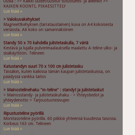
Uusia : >> Kaikki uudet/uusitut tutustumis- ja alelinkit >>
KAIKEN KOONTI, PIKAESITTELY
Lue lisää »
> Valokuvakehykset
Magneettkehyksen (tarrataustainen) kuva on A4 kokoisesta
versiosta. A6 koko on samannäköinen
Lue lisää »
Standy 50 x 70 kahdella julistetaskulla, 7 väriä
Kestävä ja lujalla pulverimaalauksella maalattu A-teline ulko- ja
sisäkäyttöön. Telineen
Lue lisää »
Katustandyn suuri 70 x 100 cm julistetasku
Tässäkin, kuten kaikissa tämän kaupan julistetaskuissa, on
päädyssä vankka taitos
Lue lisää »
> Mainostelinehaku "m-teline" : standyt ja julistetaskut
> Mainosstandy- ja julistetaskuhaku - > Yhteystiedot ja
yhteydenotto > Tarjoustuotesivujen
Lue lisää »
Ripustusteline pyörillä
Monitasoteline pyörillä. 60 piikkiä yhteensä kuudessa tasossa.
Korkeus 163 cm. Telineen
Lue lisää »