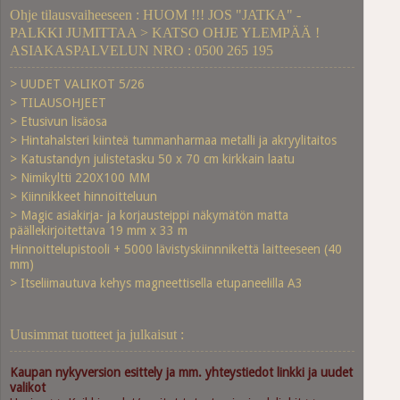
Ohje tilausvaiheeseen : HUOM !!! JOS "JATKA" -
PALKKI JUMITTAA > KATSO OHJE YLEMPÄÄ !
ASIAKASPALVELUN NRO : 0500 265 195
> UUDET VALIKOT 5/26
> TILAUSOHJEET
> Etusivun lisäosa
> Hintahalsteri kiinteä tummanharmaa metalli ja akryylitaitos
> Katustandyn julistetasku 50 x 70 cm kirkkain laatu
> Nimikyltti 220X100 MM
> Kiinnikkeet hinnoitteluun
> Magic asiakirja- ja korjausteippi näkymätön matta
päällekirjoitettava 19 mm x 33 m
Hinnoittelupistooli + 5000 lävistyskiinnnikettä laitteeseen (40
mm)
> Itseliimautuva kehys magneettisella etupaneelilla A3
Uusimmat tuotteet ja julkaisut :
Kaupan nykyversion esittely ja mm. yhteystiedot linkki ja uudet
valikot