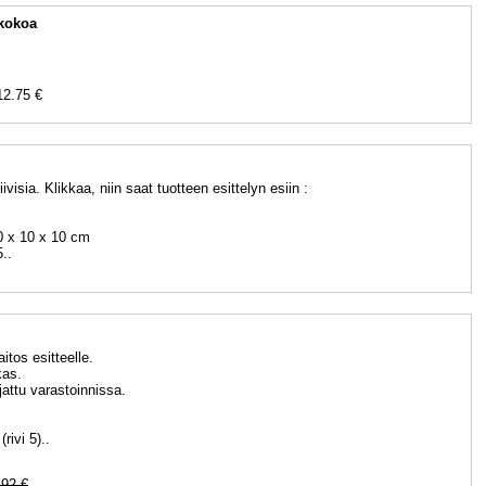
 kokoa
12.75 €
iivisia. Klikkaa, niin saat tuotteen esittelyn esiin :
0 x 10 x 10 cm
..
itos esitteelle.
kas.
jattu varastoinnissa.
rivi 5)..
.92 €