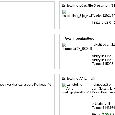
Esiteteline pöydälle 3-osainen, 3
..
Tuote:
1152647
Hinta: 6.52 € - 
> Avainlipputuotteet
Tekstit ovat akt
Akryylikuutio 1
Akryylikuutio 15
Tuote:
1150281
Esiteteline A4 L-malli
posti vaikka kainaloon. Korkeus 46
Telineessä on ta
Jämäkkä ja kir
Pinnoiltaan suo
-
> Uudet valikot (
Tuote:
1143164
Hinta:
2.50 €
2