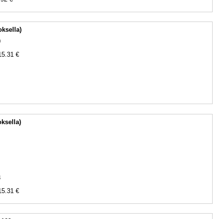
oksella)
0
15.31 €
oksella)
8
15.31 €