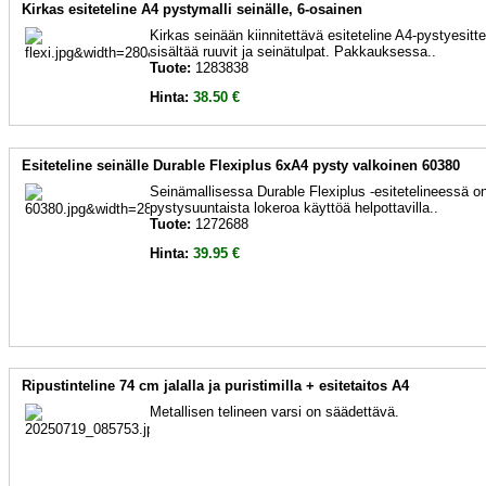
Kirkas esiteteline A4 pystymalli seinälle, 6-osainen
Kirkas seinään kiinnitettävä esiteteline A4-pystyesitte
sisältää ruuvit ja seinätulpat. Pakkauksessa..
Tuote:
1283838
Hinta:
38.50 €
Esiteteline seinälle Durable Flexiplus 6xA4 pysty valkoinen 60380
Seinämallisessa Durable Flexiplus -esitetelineessä o
pystysuuntaista lokeroa käyttöä helpottavilla..
Tuote:
1272688
Hinta:
39.95 €
Ripustinteline 74 cm jalalla ja puristimilla + esitetaitos A4
Metallisen telineen varsi on säädettävä.