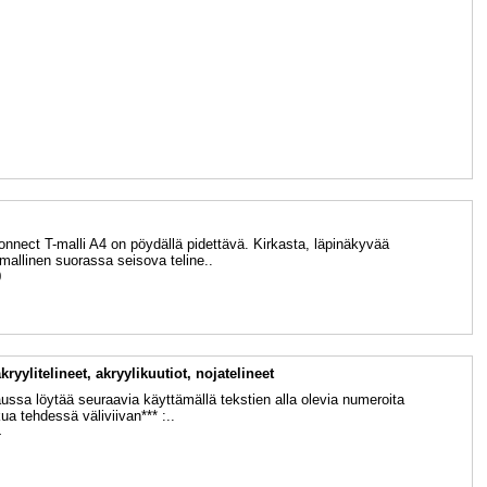
onnect T-malli A4 on pöydällä pidettävä. Kirkasta, läpinäkyvää
allinen suorassa seisova teline..
0
kryylitelineet, akryylikuutiot, nojatelineet
ssa löytää seuraavia käyttämällä tekstien alla olevia numeroita
ua tehdessä väliviivan*** :..
4