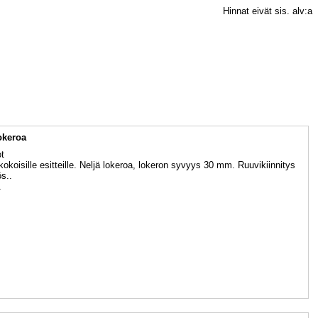
Hinnat eivät sis. alv:a
lokeroa
ot
kokoisille esitteille. Neljä lokeroa, lokeron syvyys 30 mm. Ruuvikiinnitys
s..
1