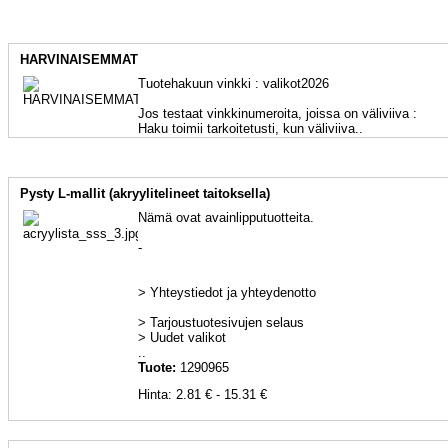
HARVINAISEMMAT
Tuotehakuun vinkki : valikot2026
Jos testaat vinkkinumeroita, joissa on väliviiva :
Haku toimii tarkoitetusti, kun väliviiva..
Pysty L-mallit (akryylitelineet taitoksella)
Nämä ovat avainlipputuotteita.
-
> Yhteystiedot ja yhteydenotto
> Tarjoustuotesivujen selaus
> Uudet valikot
..
Tuote:
1290965
Hinta: 2.81 € - 15.31 €