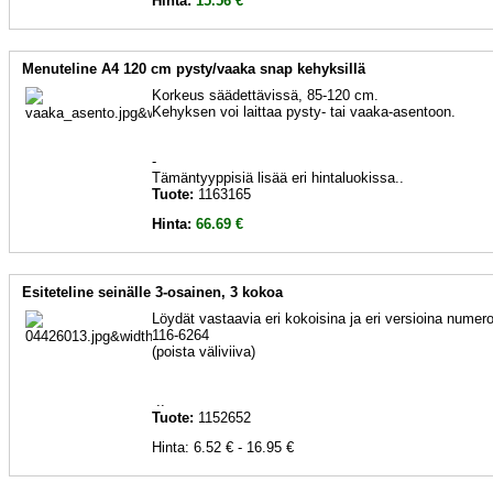
Hinta:
15.56 €
Menuteline A4 120 cm pysty/vaaka snap kehyksillä
Korkeus säädettävissä, 85-120 cm.
Kehyksen voi laittaa pysty- tai vaaka-asentoon.
-
Tämäntyyppisiä lisää eri hintaluokissa..
Tuote:
1163165
Hinta:
66.69 €
Esiteteline seinälle 3-osainen, 3 kokoa
Löydät vastaavia eri kokoisina ja eri versioina numerol
116-6264
(poista väliviiva)
..
Tuote:
1152652
Hinta: 6.52 € - 16.95 €