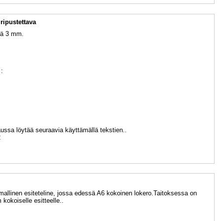
 ripustettava
kä 3 mm.
:
ssa löytää seuraavia käyttämällä tekstien..
2
allinen esiteteline, jossa edessä A6 kokoinen lokero.Taitoksessa on
 kokoiselle esitteelle..