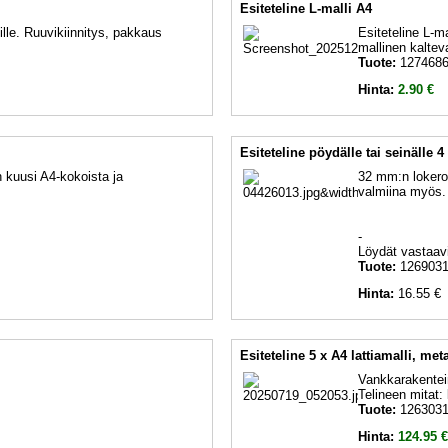
Esiteteline L-malli A4
ille. Ruuvikiinnitys, pakkaus
Esiteteline L-m
mallinen kalteva
Tuote:
127468
Hinta:
2.90 €
Esiteteline pöydälle tai seinälle 4
n kuusi A4-kokoista ja
32 mm:n lokerot
valmiina myös.
-
Löydät vastaavi
Tuote:
126903
Hinta:
16.55 €
Esiteteline 5 x A4 lattiamalli, met
Vankkarakentein
Telineen mitat:
Tuote:
126303
Hinta:
124.95 €