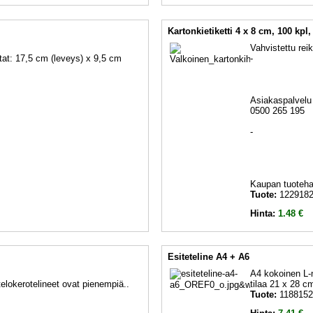
Kartonkietiketti 4 x 8 cm, 100 kpl,
Vahvistettu rei
tat: 17,5 cm (leveys) x 9,5 cm
-
Asiakaspalvelu 
0500 265 195
-
Kaupan tuotehau
Tuote:
122918
Hinta:
1.48 €
Esiteteline A4 + A6
A4 kokoinen L-m
telokerotelineet ovat pienempiä..
tilaa 21 x 28 cm
Tuote:
1188152