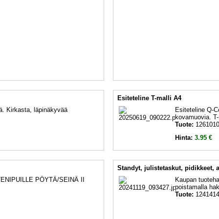
Esiteteline T-malli A4
ä. Kirkasta, läpinäkyvää
Esiteteline Q-C
kovamuovia. T-m
Tuote:
126101
Hinta:
3.95 €
Standyt, julistetaskut, pidikkeet, a
SITENIPUILLE PÖYTÄ/SEINÄ II
Kaupan tuotehau
poistamalla hak
Tuote:
124141