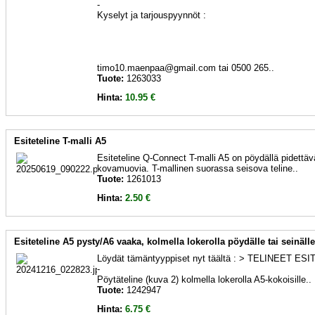
-
Kyselyt ja tarjouspyynnöt :
timo10.maenpaa@gmail.com tai 0500 265..
Tuote:
1263033
Hinta:
10.95 €
Esiteteline T-malli A5
Esiteteline Q-Connect T-malli A5 on pöydällä pidettäv
kovamuovia. T-mallinen suorassa seisova teline..
Tuote:
1261013
Hinta:
2.50 €
Esiteteline A5 pysty/A6 vaaka, kolmella lokerolla pöydälle tai seinälle
Löydät tämäntyyppiset nyt täältä : > TELINEET E
-
Pöytäteline (kuva 2) kolmella lokerolla A5-kokoisille..
Tuote:
1242947
Hinta:
6.75 €