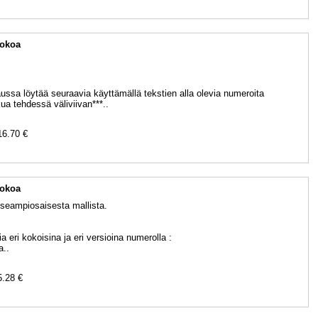
kokoa
ssa löytää seuraavia käyttämällä tekstien alla olevia numeroita
ua tehdessä väliviivan***..
16.70 €
kokoa
seampiosaisesta mallista.
 eri kokoisina ja eri versioina numerolla :
a..
5.28 €