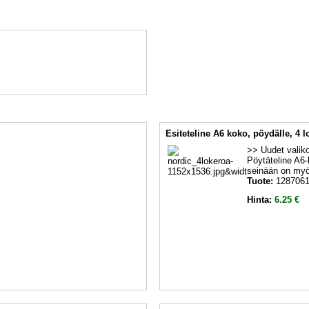
Esiteteline A6 koko, pöydälle, 4 
>> Uudet valik
Pöytäteline A6-
seinään on myö
Tuote:
128706
Hinta:
6.25 €