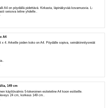
alli A4 on pöydällä pidettävä. Kirkasta, läpinäkyvää kovamuovia. L-
sti seisova teline yhdelle..
6
 x A4
 x 4. Arkeille joiden koko on A4. Pöydälle sopiva, seinäkiinnitysreiät
a..
1
allia, 149 cm
en käyttövalmis 5-lokeroinen esiteteline A4 koon esitteille.
 leveys 24 cm, korkeus 149 cm..
1