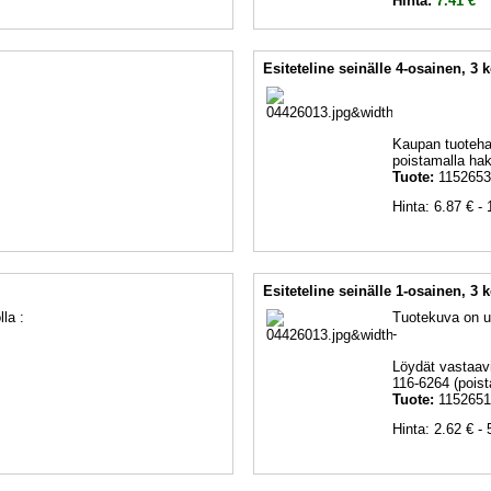
Hinta:
7.41 €
Esiteteline seinälle 4-osainen, 3 
Kaupan tuotehau
poistamalla hak
Tuote:
1152653
Hinta: 6.87 € - 
Esiteteline seinälle 1-osainen, 3 
la :
Tuotekuva on u
-
Löydät vastaavia
116-6264 (poist
Tuote:
1152651
Hinta: 2.62 € - 