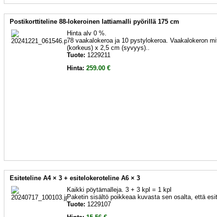
Postikorttiteline 88-lokeroinen lattiamalli pyörillä 175 cm
Hinta alv 0 %.
78 vaakalokeroa ja 10 pystylokeroa. Vaakalokeron mi
(korkeus) x 2,5 cm (syvyys)..
Tuote:
1229211
Hinta:
259.00 €
Esiteteline A4 × 3 + esitelokeroteline A6 × 3
Kaikki pöytämalleja. 3 + 3 kpl = 1 kpl
Paketin sisältö poikkeaa kuvasta sen osalta, että esi
Tuote:
1229107