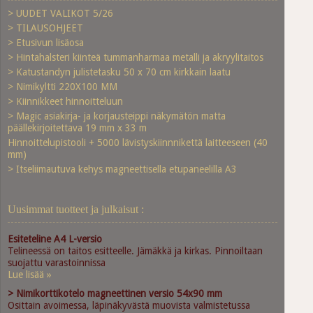
> UUDET VALIKOT 5/26
> TILAUSOHJEET
> Etusivun lisäosa
> Hintahalsteri kiinteä tummanharmaa metalli ja akryylitaitos
> Katustandyn julistetasku 50 x 70 cm kirkkain laatu
> Nimikyltti 220X100 MM
> Kiinnikkeet hinnoitteluun
> Magic asiakirja- ja korjausteippi näkymätön matta
päällekirjoitettava 19 mm x 33 m
Hinnoittelupistooli + 5000 lävistyskiinnnikettä laitteeseen (40
mm)
> Itseliimautuva kehys magneettisella etupaneelilla A3
Uusimmat tuotteet ja julkaisut :
Esiteteline A4 L-versio
Telineessä on taitos esitteelle. Jämäkkä ja kirkas. Pinnoiltaan
suojattu varastoinnissa
Lue lisää »
> Nimikorttikotelo magneettinen versio 54x90 mm
Osittain avoimessa, läpinäkyvästä muovista valmistetussa