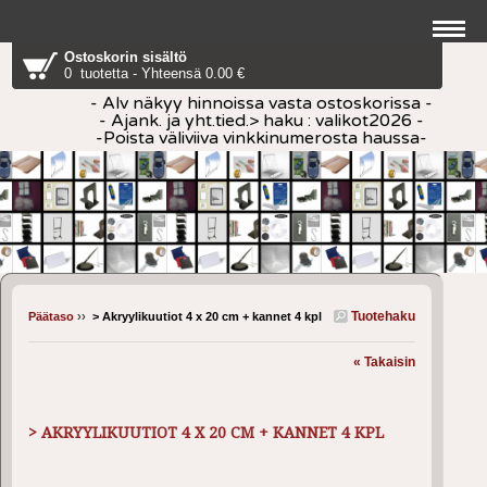
Ostoskorin sisältö
0 tuotetta - Yhteensä 0.00 €
- Alv näkyy hinnoissa vasta ostoskorissa -
- Ajank. ja yht.tied.> haku : valikot2026 -
-Poista väliviiva vinkkinumerosta haussa-
Tuotehaku
Päätaso
››
> Akryylikuutiot 4 x 20 cm + kannet 4 kpl
« Takaisin
> AKRYYLIKUUTIOT 4 X 20 CM + KANNET 4 KPL