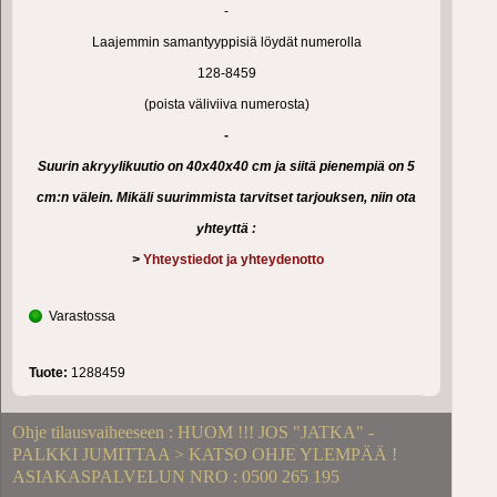
-
Laajemmin samantyyppisiä löydät numerolla
128-8459
(poista väliviiva numerosta)
-
Suurin akryylikuutio on 40x40x40 cm ja siitä pienempiä on 5
cm:n välein. Mikäli suurimmista tarvitset tarjouksen, niin ota
yhteyttä :
>
Yhteystiedot ja yhteydenotto
Varastossa
Tuote:
1288459
Ohje tilausvaiheeseen : HUOM !!! JOS "JATKA" -
PALKKI JUMITTAA > KATSO OHJE YLEMPÄÄ !
ASIAKASPALVELUN NRO : 0500 265 195