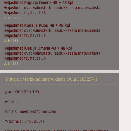
Heijastimet Pupu ja Omena 48 + 48 kpl
Heijastimet ovat valmistettu laadukkaasta materiaalista
Heijastimet täyttävät EN
Lue lisää »
Heijastimet Koira ja Pupu 48 + 48 kpl
Heijastimet ovat valmistettu laadukkaasta materiaalista
Heijastimet täyttävät EN
Lue lisää »
Heijastimet Kiesi ja Omena 48 + 48 kpl
Heijastimet ovat valmistettu laadukkaasta materiaalista
Heijastimet täyttävät EN
Lue lisää »
Yrittäjä : Markkinointitarvikkeita Oulu 3183257-1
gsm 0500 265 195
e-mail :
timo10.maenpaa@gmail.com
Y-tunnus : 3183257-1