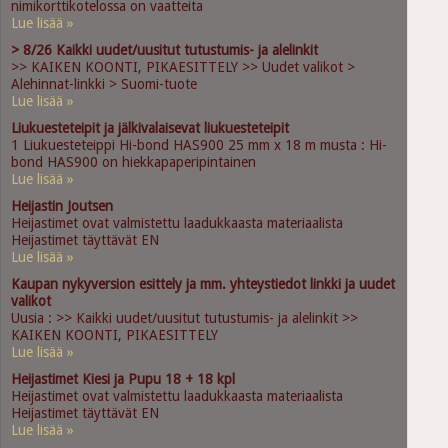
nimikorttikotelossa on vaatteita
Lue lisää »
> 8/26 Kaikki uudet/uusitut tutustumis- ja alelinkit
>> KAIKEN KOONTI, PIKAESITTELY >> Uudet valikot >
Alehinnat-linkki > Suomi-tuote
Lue lisää »
Liukuesteteipit ja jälkivalaisevat liukuesteteipit
1 Liukuesteteippi Hi-bond HAS900 25 mm x 18 m musta : Hi-
bond HAS900 on hiekkapaperipintainen
Lue lisää »
Heijastin Joutsen
Heijastimet ovat valmistettu laadukkaasta materiaalista
Heijastimet täyttävät EN
Lue lisää »
Kaupan nykyversion esittely ja mm. yhteystiedot linkki ja uudet
valikot
Uusia : >> Kaikki uudet/uusitut tutustumis- ja alelinkit >>
KAIKEN KOONTI, PIKAESITTELY
Lue lisää »
Heijastimet Kiesi ja Pupu 18 + 18 kpl
Heijastimet ovat valmistettu laadukkaasta materiaalista
Heijastimet täyttävät EN
Lue lisää »