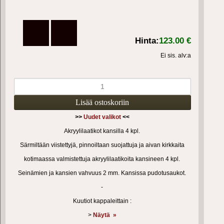
Hinta:
123.00 €
Ei sis. alv:a
>>
Uudet valikot
<<
Akryylilaatikot kansilla 4 kpl.
Särmiltään viistettyjä, pinnoiltaan suojattuja ja aivan kirkkaita
kotimaassa valmistettuja akryylilaatikoita kansineen 4 kpl.
Seinämien ja kansien vahvuus 2 mm. Kansissa pudotusaukot.
-
Kuutiot kappaleittain :
>
Näytä »