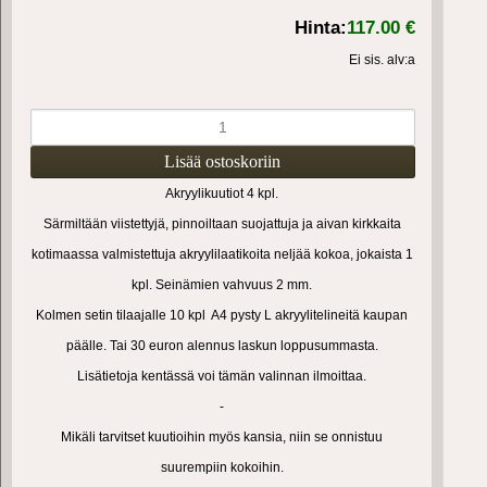
Hinta:
117.00 €
Ei sis. alv:a
Akryylikuutiot 4 kpl.
Särmiltään viistettyjä, pinnoiltaan suojattuja ja aivan kirkkaita
kotimaassa valmistettuja akryylilaatikoita neljää kokoa, jokaista 1
kpl. Seinämien vahvuus 2 mm.
Kolmen setin tilaajalle 10 kpl A4 pysty L akryylitelineitä kaupan
päälle. Tai 30 euron alennus laskun loppusummasta.
Lisätietoja kentässä voi tämän valinnan ilmoittaa.
-
Mikäli tarvitset kuutioihin myös kansia, niin se onnistuu
suurempiin kokoihin.