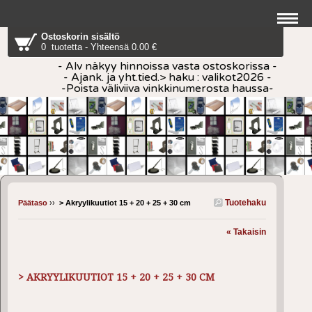
Ostoskorin sisältö
0 tuotetta - Yhteensä 0.00 €
- Alv näkyy hinnoissa vasta ostoskorissa -
- Ajank. ja yht.tied.> haku : valikot2026 -
-Poista väliviiva vinkkinumerosta haussa-
Tuotehaku
Päätaso
››
> Akryylikuutiot 15 + 20 + 25 + 30 cm
« Takaisin
> AKRYYLIKUUTIOT 15 + 20 + 25 + 30 CM