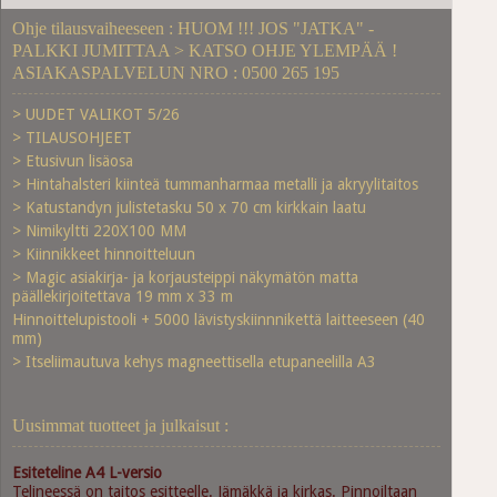
Ohje tilausvaiheeseen : HUOM !!! JOS "JATKA" -
PALKKI JUMITTAA > KATSO OHJE YLEMPÄÄ !
ASIAKASPALVELUN NRO : 0500 265 195
> UUDET VALIKOT 5/26
> TILAUSOHJEET
> Etusivun lisäosa
> Hintahalsteri kiinteä tummanharmaa metalli ja akryylitaitos
> Katustandyn julistetasku 50 x 70 cm kirkkain laatu
> Nimikyltti 220X100 MM
> Kiinnikkeet hinnoitteluun
> Magic asiakirja- ja korjausteippi näkymätön matta
päällekirjoitettava 19 mm x 33 m
Hinnoittelupistooli + 5000 lävistyskiinnnikettä laitteeseen (40
mm)
> Itseliimautuva kehys magneettisella etupaneelilla A3
Uusimmat tuotteet ja julkaisut :
Esiteteline A4 L-versio
Telineessä on taitos esitteelle. Jämäkkä ja kirkas. Pinnoiltaan