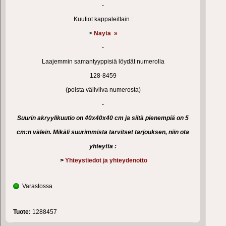
-
Kuutiot kappaleittain :
>
Näytä »
-
Laajemmin samantyyppisiä löydät numerolla
128-8459
(poista väliviiva numerosta)
-
Suurin akryylikuutio on 40x40x40 cm ja siitä pienempiä on 5
cm:n välein. Mikäli suurimmista tarvitset tarjouksen, niin ota
yhteyttä :
>
Yhteystiedot ja yhteydenotto
Varastossa
Tuote:
1288457