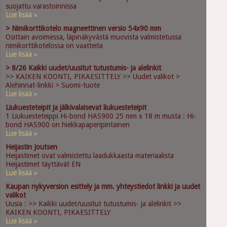
suojattu varastoinnissa
Lue lisää »
> Nimikorttikotelo magneettinen versio 54x90 mm
Osittain avoimessa, läpinäkyvästä muovista valmistetussa
nimikorttikotelossa on vaatteita
Lue lisää »
> 8/26 Kaikki uudet/uusitut tutustumis- ja alelinkit
>> KAIKEN KOONTI, PIKAESITTELY >> Uudet valikot >
Alehinnat-linkki > Suomi-tuote
Lue lisää »
Liukuesteteipit ja jälkivalaisevat liukuesteteipit
1 Liukuesteteippi Hi-bond HAS900 25 mm x 18 m musta : Hi-
bond HAS900 on hiekkapaperipintainen
Lue lisää »
Heijastin Joutsen
Heijastimet ovat valmistettu laadukkaasta materiaalista
Heijastimet täyttävät EN
Lue lisää »
Kaupan nykyversion esittely ja mm. yhteystiedot linkki ja uudet
valikot
Uusia : >> Kaikki uudet/uusitut tutustumis- ja alelinkit >>
KAIKEN KOONTI, PIKAESITTELY
Lue lisää »