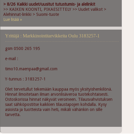
> 8/26 Kaikki uudet/uusitut tutustumis- ja alelinkit
>> KAIKEN KOONTI, PIKAESITTELY >> Uudet valikot >
Alehinnat-linkki > Suomi-tuote
Lue lisää »
Yrittäjä : Markkinointitarvikkeita Oulu 3183257-1
gsm 0500 265 195
e-mail :
timo10.maenpaa@gmail.com
Y-tunnus : 3183257-1
Olet tervetullut tekemään kauppaa myös yksityishenkilönä.
Hinnat ilmoitetaan ilman arvonlisäveroa tuotekohtaisesti.
Ostoskorissa hinnat näkyvät veroineen. Tilausvahvistuksen
saat sähköpostitse kaikkien tilaustapojen kohdalla. Kysy
asioista ja tuotteista vain heti, mikäli vähänkin on sille
tarvetta.