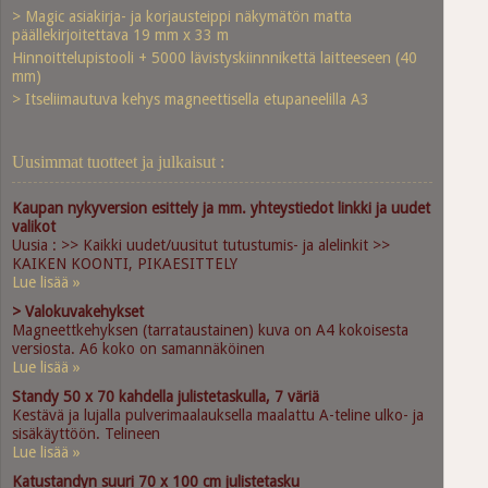
> Magic asiakirja- ja korjausteippi näkymätön matta
päällekirjoitettava 19 mm x 33 m
Hinnoittelupistooli + 5000 lävistyskiinnnikettä laitteeseen (40
mm)
> Itseliimautuva kehys magneettisella etupaneelilla A3
Uusimmat tuotteet ja julkaisut :
Kaupan nykyversion esittely ja mm. yhteystiedot linkki ja uudet
valikot
Uusia : >> Kaikki uudet/uusitut tutustumis- ja alelinkit >>
KAIKEN KOONTI, PIKAESITTELY
Lue lisää »
> Valokuvakehykset
Magneettkehyksen (tarrataustainen) kuva on A4 kokoisesta
versiosta. A6 koko on samannäköinen
Lue lisää »
Standy 50 x 70 kahdella julistetaskulla, 7 väriä
Kestävä ja lujalla pulverimaalauksella maalattu A-teline ulko- ja
sisäkäyttöön. Telineen
Lue lisää »
Katustandyn suuri 70 x 100 cm julistetasku