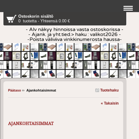
Ostoskorin sisältö
0 tuotetta - Yhteensä 0.00 €
- Alv näkyy hinnoissa vasta ostoskorissa -
- Ajank. ja yht.tied.> haku : valikot2026 -
-Poista väliviiva vinkkinumerosta haussa-
Tuotehaku
Päätaso
››
Ajankohtaisimmat
« Takaisin
AJANKOHTAISIMMAT