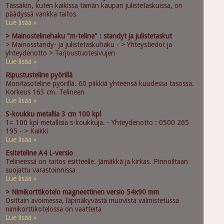
Tässäkin, kuten kaikissa tämän kaupan julistetaskuissa, on
päädyssä vankka taitos
Lue lisää »
> Mainostelinehaku "m-teline" : standyt ja julistetaskut
> Mainosstandy- ja julistetaskuhaku - > Yhteystiedot ja
yhteydenotto > Tarjoustuotesivujen
Lue lisää »
Ripustusteline pyörillä
Monitasoteline pyörillä. 60 piikkiä yhteensä kuudessa tasossa.
Korkeus 163 cm. Telineen
Lue lisää »
S-koukku metallia 3 cm 100 kpl
1= 100 kpl metallisia s-koukkuja. - Yhteydenotto : 0500 265
195 - > Kaikki
Lue lisää »
Esiteteline A4 L-versio
Telineessä on taitos esitteelle. Jämäkkä ja kirkas. Pinnoiltaan
suojattu varastoinnissa
Lue lisää »
> Nimikorttikotelo magneettinen versio 54x90 mm
Osittain avoimessa, läpinäkyvästä muovista valmistetussa
nimikorttikotelossa on vaatteita
Lue lisää »