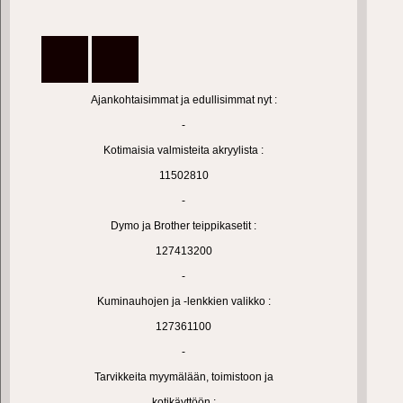
Ajankohtaisimmat ja edullisimmat nyt :
-
Kotimaisia valmisteita akryylista :
11502810
-
Dymo ja Brother teippikasetit :
127413200
-
Kuminauhojen ja -lenkkien valikko :
127361100
-
Tarvikkeita myymälään, toimistoon ja
kotikäyttöön :