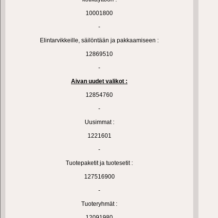
10001800
-
Elintarvikkeille, säilöntään ja pakkaamiseen :
12869510
-
Aivan uudet valikot :
12854760
-
Uusimmat :
1221601
-
Tuotepaketit ja tuotesetit :
127516900
-
Tuoteryhmät :
12091980