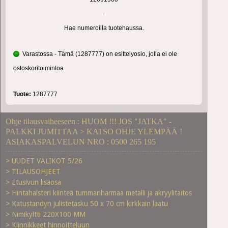
-
Hae numeroilla tuotehaussa.
Varastossa - Tämä (1287777) on esittelyosio, jolla ei ole
ostoskoritoimintoa
Tuote:
1287777
Ohje tilausvaiheeseen : HUOM !!! JOS "JATKA" -
PALKKI JUMITTAA > KATSO OHJE YLEMPÄÄ !
ASIAKASPALVELUN NRO : 0500 265 195
> UUDET VALIKOT 5/26
> TILAUSOHJEET
> Etusivun lisäosa
> Hintahalsteri kiinteä tummanharmaa metalli ja akryylitaitos
> Katustandyn julistetasku 50 x 70 cm kirkkain laatu
> Nimikyltti 220X100 MM
> Kiinnikkeet hinnoitteluun