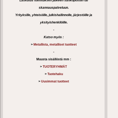
Laskutus toimituksen jälkeen sähköpostiin tai
skannauspalveluun.
Yrityksille, yhteisöille, julkishallinnolle, järjestöille ja
yksityishenkilöille.
-
Katso myös :
>
Metallista, metalliset tuotteet
-
Muusta sisällöstä mm :
>
TUOTERYHMÄT
>
Tuotehaku
>
Uusimmat tuotteet