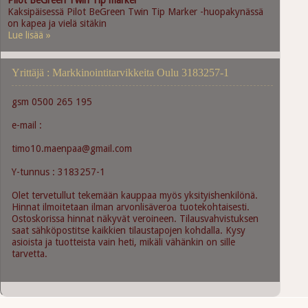
Pilot BeGreen Twin Tip marker
Kaksipäisessä Pilot BeGreen Twin Tip Marker -huopakynässä
on kapea ja vielä sitäkin
Lue lisää »
Yrittäjä : Markkinointitarvikkeita Oulu 3183257-1
gsm 0500 265 195
e-mail :
timo10.maenpaa@gmail.com
Y-tunnus : 3183257-1
Olet tervetullut tekemään kauppaa myös yksityishenkilönä.
Hinnat ilmoitetaan ilman arvonlisäveroa tuotekohtaisesti.
Ostoskorissa hinnat näkyvät veroineen. Tilausvahvistuksen
saat sähköpostitse kaikkien tilaustapojen kohdalla. Kysy
asioista ja tuotteista vain heti, mikäli vähänkin on sille
tarvetta.