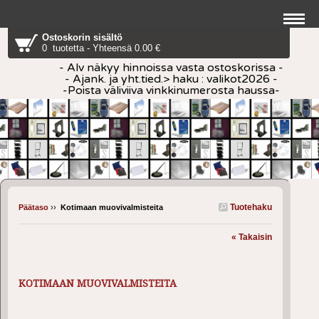
Ostoskorin sisältö
0 tuotetta - Yhteensä 0.00 €
- Alv näkyy hinnoissa vasta ostoskorissa -
- Ajank. ja yht.tied.> haku : valikot2026 -
-Poista väliviiva vinkkinumerosta haussa-
Tuotehaku
Päätaso
››
Kotimaan muovivalmisteita
« Takaisin
KOTIMAAN MUOVIVALMISTEITA