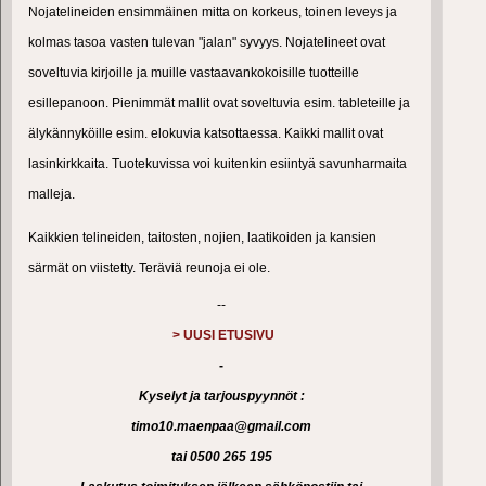
Nojatelineiden
ensimmäinen mitta on korkeus, toinen leveys ja
kolmas tasoa vasten tulevan "jalan" syvyys. Nojatelineet ovat
soveltuvia kirjoille ja muille vastaavankokoisille tuotteille
esillepanoon. Pienimmät mallit ovat soveltuvia esim. tableteille ja
älykännyköille esim. elokuvia katsottaessa. Kaikki mallit ovat
lasinkirkkaita. Tuotekuvissa voi kuitenkin esiintyä savunharmaita
malleja.
Kaikkien telineiden, taitosten, nojien, laatikoiden ja kansien
särmät on viistetty. Teräviä reunoja ei ole.
--
> UUSI ETUSIVU
-
Kyselyt ja tarjouspyynnöt :
timo10.maenpaa@gmail.com
tai 0500 265 195