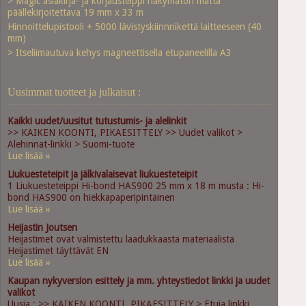
> Magic asiakirja- ja korjausteippi näkymätön matta
päällekirjoitettava 19 mm x 33 m
Hinnoittelupistooli + 5000 lävistyskiinnnikettä laitteeseen (40
mm)
> Itseliimautuva kehys magneettisella etupaneelilla A3
Uusimmat tuotteet ja julkaisut :
Kaikki uudet/uusitut tutustumis- ja alelinkit
>> KAIKEN KOONTI, PIKAESITTELY >> Uudet valikot >
Alehinnat-linkki > Suomi-tuote
Lue lisää »
Liukuesteteipit ja jälkivalaisevat liukuesteteipit
1 Liukuesteteippi Hi-bond HAS900 25 mm x 18 m musta : Hi-
bond HAS900 on hiekkapaperipintainen
Lue lisää »
Heijastin Joutsen
Heijastimet ovat valmistettu laadukkaasta materiaalista
Heijastimet täyttävät EN
Lue lisää »
Kaupan nykyversion esittely ja mm. yhteystiedot linkki ja uudet
valikot
Uusia : >> KAIKEN KOONTI, PIKAESITTELY > Etuja linkki