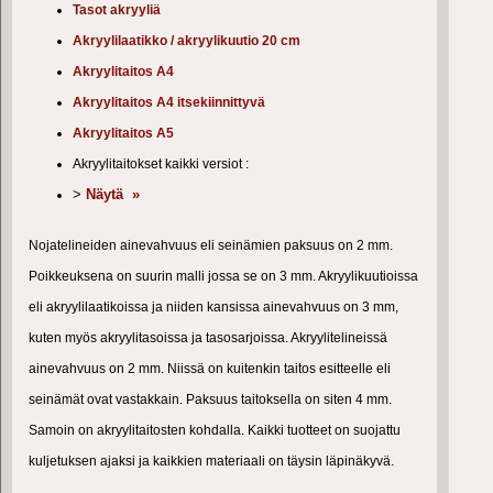
Tasot akryyliä
Akryylilaatikko / akryylikuutio 20 cm
Akryylitaitos A4
Akryylitaitos A4 itsekiinnittyvä
Akryylitaitos A5
Akryylitaitokset kaikki versiot :
>
Näytä »
Nojatelineiden ainevahvuus eli seinämien paksuus on 2 mm.
Poikkeuksena on suurin malli jossa se on 3 mm. Akryylikuutioissa
eli akryylilaatikoissa ja niiden kansissa ainevahvuus on 3 mm,
kuten myös akryylitasoissa ja tasosarjoissa. Akryylitelineissä
ainevahvuus on 2 mm. Niissä on kuitenkin taitos esitteelle eli
seinämät ovat vastakkain. Paksuus taitoksella on siten 4 mm.
Samoin on akryylitaitosten kohdalla. Kaikki tuotteet on suojattu
kuljetuksen ajaksi ja kaikkien materiaali on täysin läpinäkyvä.