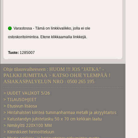
Varastossa - Tämä on linkkivalikko, jolla ei ole
ostoskoritoimintoa. Etene klikkaamalla linkkejä.
Tuote:
1285007
Ohje tilausvaiheeseen : HUOM !!! JOS "JATKA" -
PALKKI JUMITTAA > KATSO OHJE YLEMPÄÄ !
ASIAKASPALVELUN NRO : 0500 265 195
> UUDET VALIKOT 5/26
> TILAUSOHJEET
> Etusivun lisäosa
> Hintahalsteri kiinteä tummanharmaa metalli ja akryylitaitos
> Katustandyn julistetasku 50 x 70 cm kirkkain laatu
> Nimikyltti 220X100 MM
> Kiinnikkeet hinnoitteluun