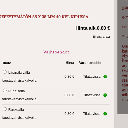
gs
REPEYTYMÄTÖN 85 X 38 MM 40 KPL NIPUSSA
e-m
ti
Hinta alk.
0.80 €
Y-t
Ei sis. alv:a
Ole
ka
Vaihtoehdot
yks
ilm
Hinta
Varastosaldo
Tuote
arv
Ost
Läpinäkyvällä
ver
0.80 €
Tilattavissa
saa
taustavahvistekalvolla
til
asi
Punaisella
mik
0.80 €
Tilattavissa
taustavahvistekalvolla
tar
Ruskealla
0.80 €
Tilattavissa
taustavahvistekalvolla