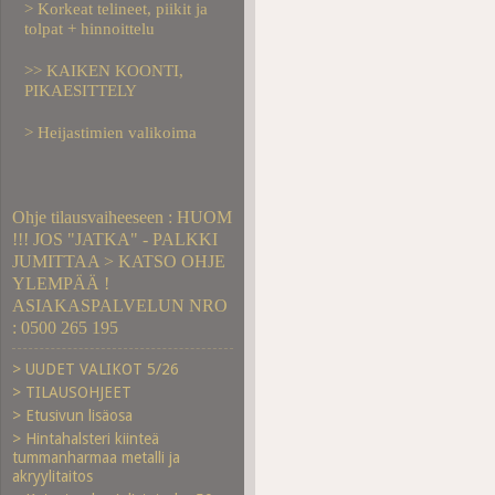
> Korkeat telineet, piikit ja
tolpat + hinnoittelu
>> KAIKEN KOONTI,
PIKAESITTELY
> Heijastimien valikoima
Ohje tilausvaiheeseen : HUOM
!!! JOS "JATKA" - PALKKI
JUMITTAA > KATSO OHJE
YLEMPÄÄ !
ASIAKASPALVELUN NRO
: 0500 265 195
> UUDET VALIKOT 5/26
> TILAUSOHJEET
> Etusivun lisäosa
> Hintahalsteri kiinteä
tummanharmaa metalli ja
akryylitaitos