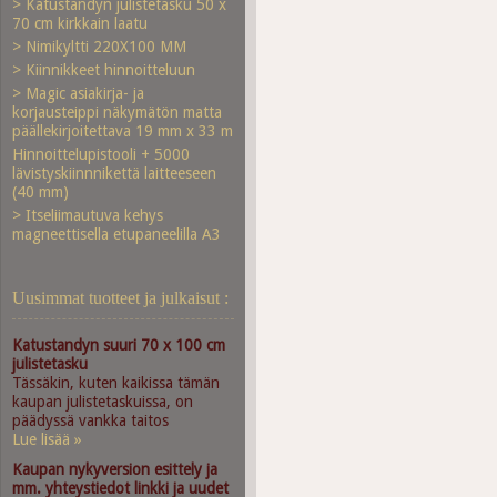
> Katustandyn julistetasku 50 x
70 cm kirkkain laatu
> Nimikyltti 220X100 MM
> Kiinnikkeet hinnoitteluun
> Magic asiakirja- ja
korjausteippi näkymätön matta
päällekirjoitettava 19 mm x 33 m
Hinnoittelupistooli + 5000
lävistyskiinnnikettä laitteeseen
(40 mm)
> Itseliimautuva kehys
magneettisella etupaneelilla A3
Uusimmat tuotteet ja julkaisut :
Katustandyn suuri 70 x 100 cm
julistetasku
Tässäkin, kuten kaikissa tämän
kaupan julistetaskuissa, on
päädyssä vankka taitos
Lue lisää »
Kaupan nykyversion esittely ja
mm. yhteystiedot linkki ja uudet