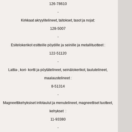
126-78610
-
Kirkkaat akryylitelineet, taitokset, tasot ja nojat:
128-5007
-
Esitelokerikot esitteille pöydille ja seinille ja metallituotteet :
122-51120
-
Lattia-, kori- kortti ja pöytätelineet, seinälokerikot, taulutelineet,
maalaustelineet :
8-51314
-
Magneettikehyksiset infotaulut ja menutelineet, magneettiset tuotteet,
kehykset :
11-93380
-