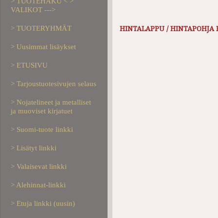
> TUOTEHAKU < >
VALIKOT --->
> TUOTERYHMÄT
HINTALAPPU / HINTAPOHJA 
> Uusimmat lisäykset
> ETUSIVU
> Tarjoustuotesivujen selaus
> Nojatelineet ja metalliset
ja muoviset kirjatuet
> Suomi-tuote linkki
> Lisätyt linkki
> Valaisevat linkki
> Alehinnat-linkki
> Etuja linkki (uusin)