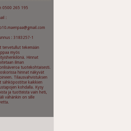
m 0500 265 195
ail :
mo10.maenpaa@gmail.com
unnus : 3183257-1
t tervetullut tekemään
uppaa myös
ityishenkilönä. Hinnat
oitetaan ilman
onlisäveroa tuotekohtaisesti.
oskorissa hinnat näkyvät
oineen. Tilausvahvistuksen
t sähköpostitse kaikkien
austapojen kohdalla. Kysy
oista ja tuotteista vain heti,
äli vähänkin on sille
vetta.