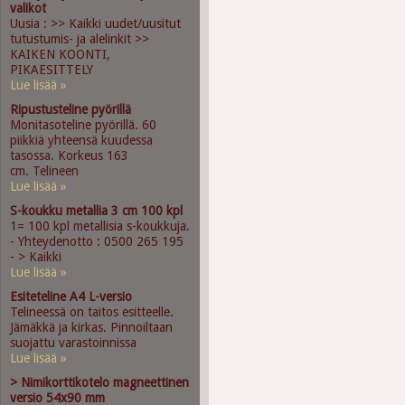
valikot
Uusia : >> Kaikki uudet/uusitut
tutustumis- ja alelinkit >>
KAIKEN KOONTI,
PIKAESITTELY
Lue lisää »
Ripustusteline pyörillä
Monitasoteline pyörillä. 60
piikkiä yhteensä kuudessa
tasossa. Korkeus 163
cm. Telineen
Lue lisää »
S-koukku metallia 3 cm 100 kpl
1= 100 kpl metallisia s-koukkuja.
- Yhteydenotto : 0500 265 195
- > Kaikki
Lue lisää »
Esiteteline A4 L-versio
Telineessä on taitos esitteelle.
Jämäkkä ja kirkas. Pinnoiltaan
suojattu varastoinnissa
Lue lisää »
> Nimikorttikotelo magneettinen
versio 54x90 mm