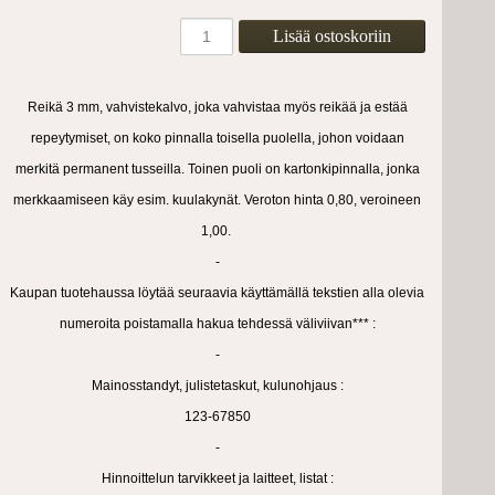
Reikä 3 mm, vahvistekalvo, joka vahvistaa myös reikää ja estää
repeytymiset, on koko pinnalla toisella puolella, johon voidaan
merkitä permanent tusseilla. Toinen puoli on kartonkipinnalla, jonka
merkkaamiseen käy esim. kuulakynät. Veroton hinta 0,80, veroineen
1,00.
-
Kaupan tuotehaussa löytää seuraavia käyttämällä tekstien alla olevia
numeroita poistamalla hakua tehdessä väliviivan*** :
-
Mainosstandyt, julistetaskut, kulunohjaus :
123-67850
-
Hinnoittelun tarvikkeet ja laitteet, listat :