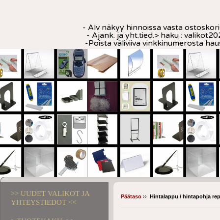
- Alv näkyy hinnoissa vasta ostoskori
- Ajank. ja yht.tied.> haku : valikot20
-Poista väliviiva vinkkinumerosta ha
>> UUDET VALIKOT JA
Päätaso
››
Hintalappu / hintapohja re
YHTEYSTIEDOT <<