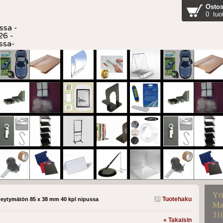
Ostos
0 tuo
ssa -
26 -
ussa-
Yri
Tuotehaku
peytymätön 85 x 38 mm 40 kpl nipussa
Mar
31
« Takaisin