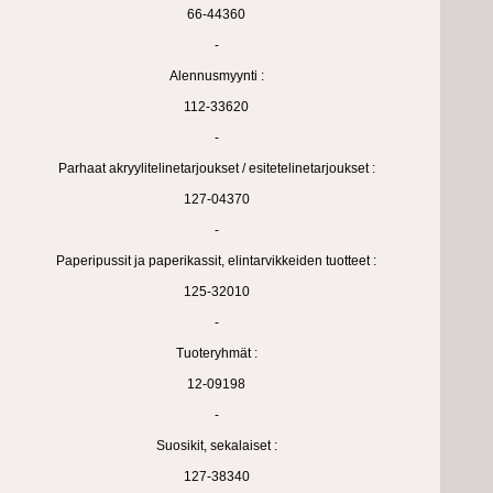
66-44360
-
Alennusmyynti :
112-33620
-
Parhaat akryylitelinetarjoukset / esitetelinetarjoukset :
127-04370
-
Paperipussit ja paperikassit, elintarvikkeiden tuotteet :
125-32010
-
Tuoteryhmät :
12-09198
-
Suosikit, sekalaiset :
127-38340