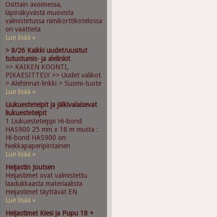
Osittain avoimessa,
läpinäkyvästä muovista
valmistetussa nimikorttikotelossa
on vaatteita
Lue lisää »
> 8/26 Kaikki uudet/uusitut
tutustumis- ja alelinkit
>> KAIKEN KOONTI,
PIKAESITTELY >> Uudet valikot
> Alehinnat-linkki > Suomi-tuote
Lue lisää »
Liukuesteteipit ja jälkivalaisevat
liukuesteteipit
1 Liukuesteteippi Hi-bond
HAS900 25 mm x 18 m musta :
Hi-bond HAS900 on
hiekkapaperipintainen
Lue lisää »
Heijastin Joutsen
Heijastimet ovat valmistettu
laadukkaasta materiaalista
Heijastimet täyttävät EN
Lue lisää »
Heijastimet Kiesi ja Pupu 18 +