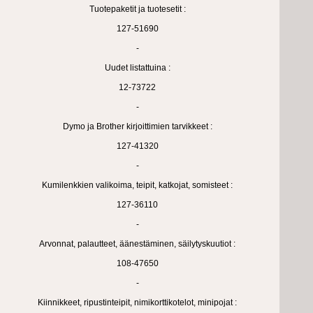
Tuotepaketit ja tuotesetit :
127-51690
-
Uudet listattuina :
12-73722
-
Dymo ja Brother kirjoittimien tarvikkeet :
127-41320
-
Kumilenkkien valikoima, teipit, katkojat, somisteet :
127-36110
-
Arvonnat, palautteet, äänestäminen, säilytyskuutiot :
108-47650
-
Kiinnikkeet, ripustinteipit, nimikorttikotelot, minipojat :