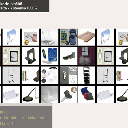
korin sisältö
tetta - Yhteensä 0.00 €
ttäjä :
kkinointitarvikkeita Oulu
83257-1