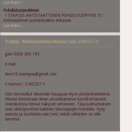
Lue lisää »
Puhdistustarvikkeet
1 STAPLES ANTISTAATTINEN PUHDISTUSPYYHE /5 :
Antistaattinen puhdistusliina ehkäisee
Lue lisää »
Yrittäjä : Markkinointitarvikkeita Oulu 3183257-1
gsm 0500 265 195
e-mail :
timo10.maenpaa@gmail.com
Y-tunnus : 3183257-1
Olet tervetullut tekemään kauppaa myös yksityishenkilönä.
Hinnat ilmoitetaan ilman arvonlisäveroa tuotekohtaisesti.
Ostoskorissa hinnat näkyvät veroineen. Tilausvahvistuksen
saat sähköpostitse kaikkien tilaustapojen kohdalla. Kysy
asioista ja tuotteista vain heti, mikäli vähänkin on sille
tarvetta.