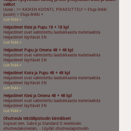
valikot
Uusia : >> KAIKEN KOONTI, PIKAESITTELY > Etuja linkki
(uusin) > Etuja-linkki +
Lue lisää »
Heijastimet Kiesi ja Pupu 18 + 18 kpl
Heijastimet ovat valmistettu laadukkaasta materiaalista
Heijastimet täyttävät EN
Lue lisää »
Heijastimet Pupu ja Omena 48 + 48 kpl
Heijastimet ovat valmistettu laadukkaasta materiaalista
Heijastimet täyttävät EN
Lue lisää »
Heijastimet Koira ja Pupu 48 + 48 kpl
Heijastimet ovat valmistettu laadukkaasta materiaalista
Heijastimet täyttävät EN
Lue lisää »
Heijastimet Kiesi ja Omena 48 + 48 kpl
Heijastimet ovat valmistettu laadukkaasta materiaalista
Heijastimet täyttävät EN
Lue lisää »
Ohutneula tekstiilipistoolin kiinnikkeet
Sopivat mm. Sabre ja Standard II merkkisiin
ohutneulakoneisiin. - Löydät ohutneulapistoolin