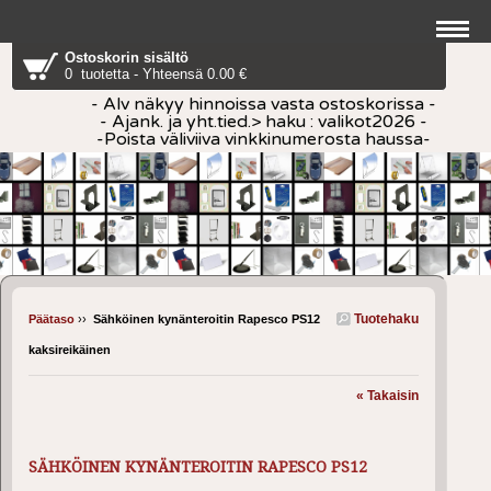
Ostoskorin sisältö
0 tuotetta - Yhteensä 0.00 €
- Alv näkyy hinnoissa vasta ostoskorissa -
- Ajank. ja yht.tied.> haku : valikot2026 -
-Poista väliviiva vinkkinumerosta haussa-
Tuotehaku
Päätaso
››
Sähköinen kynänteroitin Rapesco PS12
kaksireikäinen
« Takaisin
SÄHKÖINEN KYNÄNTEROITIN RAPESCO PS12