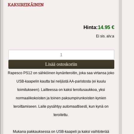
KAKSIREIKÄINEN
Hinta:
14.95 €
Ei sis. alv:a
Rapesco PS12 on sähköinen kynänteroitin, joka saa virtansa joko
USB-kaapelin kautta tai neljästä AA-paristosta (ei kuulu
toimitukseen). Laitteessa on kaksi teroitusaukkoa, yksi
normaalikokoisten ja toinen paksumpirunkoisten kynien
teroittamiseen. Laite pysähtyy automaattisesti, kun kynä on
teroitettu.
Mukana pakkauksessa on USB-kaapeli ja kaksi vaihtoterää