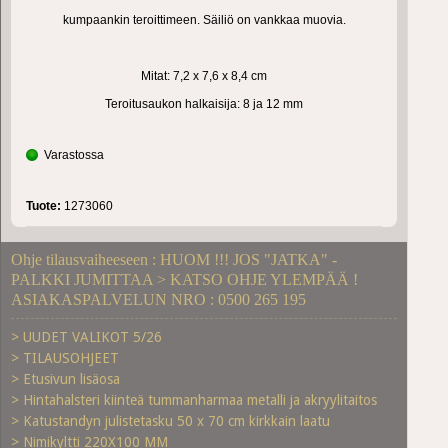
kumpaankin teroittimeen. Säiliö on vankkaa muovia.
Mitat: 7,2 x 7,6 x 8,4 cm
Teroitusaukon halkaisija: 8 ja 12 mm
Varastossa
Tuote:
1273060
Ohje tilausvaiheeseen : HUOM !!! JOS "JATKA" -
PALKKI JUMITTAA > KATSO OHJE YLEMPÄÄ !
ASIAKASPALVELUN NRO : 0500 265 195
> UUDET VALIKOT 5/26
> TILAUSOHJEET
> Etusivun lisäosa
> Hintahalsteri kiinteä tummanharmaa metalli ja akryylitaitos
> Katustandyn julistetasku 50 x 70 cm kirkkain laatu
> Nimikyltti 220X100 MM