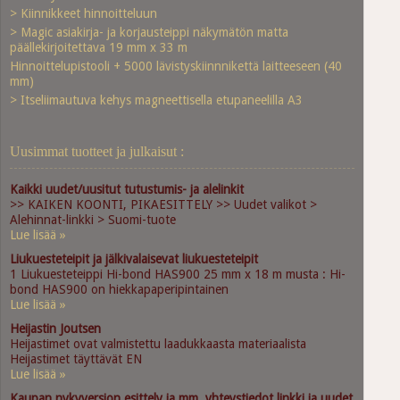
> Kiinnikkeet hinnoitteluun
> Magic asiakirja- ja korjausteippi näkymätön matta
päällekirjoitettava 19 mm x 33 m
Hinnoittelupistooli + 5000 lävistyskiinnnikettä laitteeseen (40
mm)
> Itseliimautuva kehys magneettisella etupaneelilla A3
Uusimmat tuotteet ja julkaisut :
Kaikki uudet/uusitut tutustumis- ja alelinkit
>> KAIKEN KOONTI, PIKAESITTELY >> Uudet valikot >
Alehinnat-linkki > Suomi-tuote
Lue lisää »
Liukuesteteipit ja jälkivalaisevat liukuesteteipit
1 Liukuesteteippi Hi-bond HAS900 25 mm x 18 m musta : Hi-
bond HAS900 on hiekkapaperipintainen
Lue lisää »
Heijastin Joutsen
Heijastimet ovat valmistettu laadukkaasta materiaalista
Heijastimet täyttävät EN
Lue lisää »
Kaupan nykyversion esittely ja mm. yhteystiedot linkki ja uudet