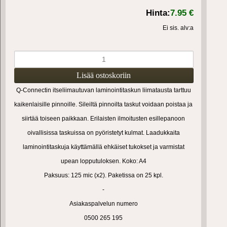
Hinta:
7.95 €
Ei sis. alv:a
Q-Connectin itseliimautuvan laminointitaskun liimatausta tarttuu
kaikenlaisille pinnoille. Sileiltä pinnoilta taskut voidaan poistaa ja
siirtää toiseen paikkaan. Erilaisten ilmoitusten esillepanoon
oivallisissa taskuissa on pyöristetyt kulmat. Laadukkaita
laminointitaskuja käyttämällä ehkäiset tukokset ja varmistat
upean lopputuloksen.
Koko: A4
Paksuus: 125 mic (x2).
Paketissa on 25 kpl.
-
Asiakaspalvelun numero
0500 265 195