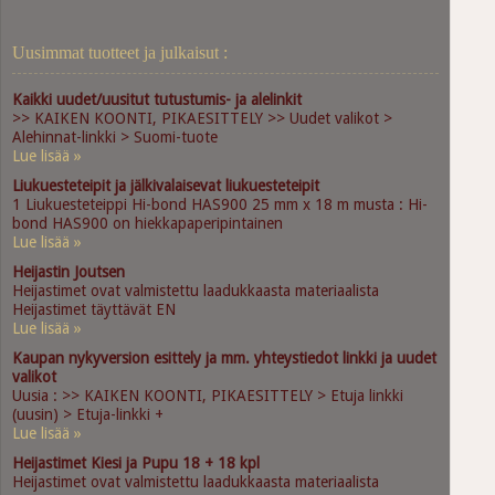
Uusimmat tuotteet ja julkaisut :
Kaikki uudet/uusitut tutustumis- ja alelinkit
>> KAIKEN KOONTI, PIKAESITTELY >> Uudet valikot >
Alehinnat-linkki > Suomi-tuote
Lue lisää »
Liukuesteteipit ja jälkivalaisevat liukuesteteipit
1 Liukuesteteippi Hi-bond HAS900 25 mm x 18 m musta : Hi-
bond HAS900 on hiekkapaperipintainen
Lue lisää »
Heijastin Joutsen
Heijastimet ovat valmistettu laadukkaasta materiaalista
Heijastimet täyttävät EN
Lue lisää »
Kaupan nykyversion esittely ja mm. yhteystiedot linkki ja uudet
valikot
Uusia : >> KAIKEN KOONTI, PIKAESITTELY > Etuja linkki
(uusin) > Etuja-linkki +
Lue lisää »
Heijastimet Kiesi ja Pupu 18 + 18 kpl
Heijastimet ovat valmistettu laadukkaasta materiaalista