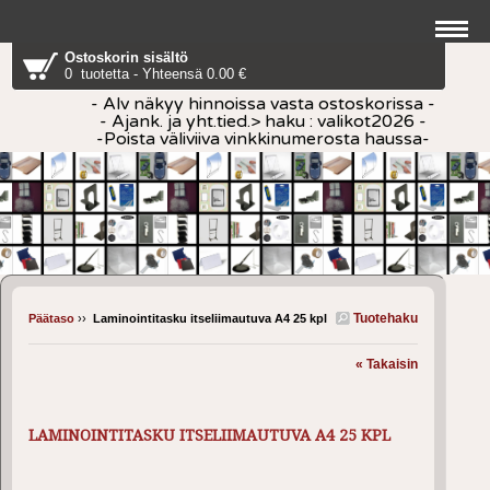
Ostoskorin sisältö
0 tuotetta - Yhteensä 0.00 €
- Alv näkyy hinnoissa vasta ostoskorissa -
- Ajank. ja yht.tied.> haku : valikot2026 -
-Poista väliviiva vinkkinumerosta haussa-
Tuotehaku
Päätaso
››
Laminointitasku itseliimautuva A4 25 kpl
« Takaisin
LAMINOINTITASKU ITSELIIMAUTUVA A4 25 KPL