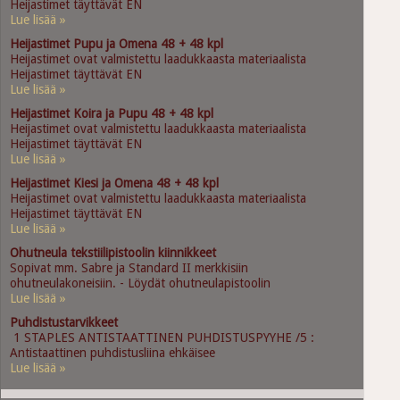
Heijastimet täyttävät EN
Lue lisää »
Heijastimet Pupu ja Omena 48 + 48 kpl
Heijastimet ovat valmistettu laadukkaasta materiaalista
Heijastimet täyttävät EN
Lue lisää »
Heijastimet Koira ja Pupu 48 + 48 kpl
Heijastimet ovat valmistettu laadukkaasta materiaalista
Heijastimet täyttävät EN
Lue lisää »
Heijastimet Kiesi ja Omena 48 + 48 kpl
Heijastimet ovat valmistettu laadukkaasta materiaalista
Heijastimet täyttävät EN
Lue lisää »
Ohutneula tekstiilipistoolin kiinnikkeet
Sopivat mm. Sabre ja Standard II merkkisiin
ohutneulakoneisiin. - Löydät ohutneulapistoolin
Lue lisää »
Puhdistustarvikkeet
1 STAPLES ANTISTAATTINEN PUHDISTUSPYYHE /5 :
Antistaattinen puhdistusliina ehkäisee
Lue lisää »