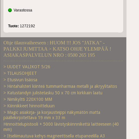
Varastossa
Tuote:
1272192
Ohje tilausvaiheeseen : HUOM !!! JOS "JATKA" -
PALKKI JUMITTAA > KATSO OHJE YLEMPÄÄ !
ASIAKASPALVELUN NRO : 0500 265 195
> UUDET VALIKOT 5/26
> TILAUSOHJEET
> Etusivun lisäosa
> Hintahalsteri kiinteä tummanharmaa metalli ja akryylitaitos
> Katustandyn julistetasku 50 x 70 cm kirkkain laatu
> Nimikyltti 220X100 MM
> Kiinnikkeet hinnoitteluun
> Magic asiakirja- ja korjausteippi näkymätön matta
päällekirjoitettava 19 mm x 33 m
Hinnoittelupistooli + 5000 lävistyskiinnnikettä laitteeseen (40
mm)
> Itseliimautuva kehys magneettisella etupaneelilla A3