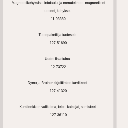
Magneettikehyksiset infotaulut ja menutelineet, magneettiset
tuotteet, kehykset :
11-93380
-
Tuotepaketit ja tuotesetit :
127-51690
-
Uudet listattuina :
12-73722
-
Dymo ja Brother kirjoittimien tarvikkeet :
127-41320
-
Kumilenkkien valikoima, teipit, katkojat, somisteet :
127-36110
-