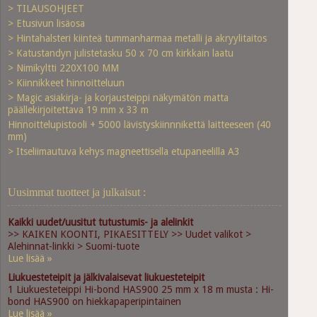
> TILAUSOHJEET
> Etusivun lisäosa
> Hintahalsteri kiinteä tummanharmaa metalli ja akryylitaitos
> Katustandyn julistetasku 50 x 70 cm kirkkain laatu
> Nimikyltti 220X100 MM
> Kiinnikkeet hinnoitteluun
> Magic asiakirja- ja korjausteippi näkymätön matta
päällekirjoitettava 19 mm x 33 m
Hinnoittelupistooli + 5000 lävistyskiinnnikettä laitteeseen (40
mm)
> Itseliimautuva kehys magneettisella etupaneelilla A3
Uusimmat tuotteet ja julkaisut :
Kaikki uudet/uusitut tutustumis- ja alelinkit
>> KAIKEN KOONTI, PIKAESITTELY >> Uudet valikot >
Alehinnat-linkki > Suomi-tuote
Lue lisää »
Liukuesteteipit ja jälkivalaisevat liukuesteteipit
1 Liukuesteteippi Hi-bond HAS900 25 mm x 18 m musta : Hi-
bond HAS900 on hiekkapaperipintainen
Lue lisää »