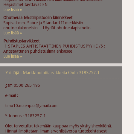
Heijastimet täyttävät EN
Lue lisää »
Ohutneula tekstiilipistoolin kiinnikkeet
Sopivat mm. Sabre ja Standard II merkkisiin
ohutneulakoneisiin. - Löydät ohutneulapistoolin
Lue lisää »
Puhdistustarvikkeet
1 STAPLES ANTISTAATTINEN PUHDISTUSPYYHE /5 :
Antistaattinen puhdistusliina ehkäisee
Lue lisää »
Yrittäjä : Markkinointitarvikkeita Oulu 3183257-1
gsm 0500 265 195
e-mail :
timo10.maenpaa@gmail.com
Y-tunnus : 3183257-1
Olet tervetullut tekemään kauppaa myös yksityishenkilönä.
Hinnat ilmoitetaan ilman arvonlisäveroa tuotekohtaisesti.