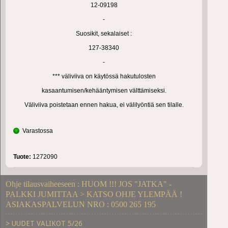
12-09198
-
Suosikit, sekalaiset :
127-38340
-
*** väliviiva on käytössä hakutulosten
kasaantumisen/kehääntymisen välttämiseksi.
Väliviiva poistetaan ennen hakua, ei välilyöntiä sen tilalle.
Varastossa
Tuote:
1272090
Ohje tilausvaiheeseen : HUOM !!! JOS "JATKA" -
PALKKI JUMITTAA > KATSO OHJE YLEMPÄÄ !
ASIAKASPALVELUN NRO : 0500 265 195
> UUDET VALIKOT 5/26