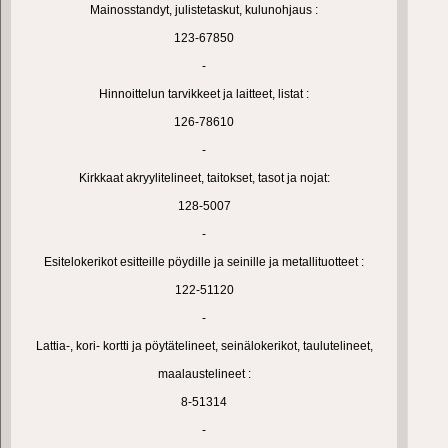
Mainosstandyt, julistetaskut, kulunohjaus :
123-67850
-
Hinnoittelun tarvikkeet ja laitteet, listat :
126-78610
-
Kirkkaat akryylitelineet, taitokset, tasot ja nojat:
128-5007
-
Esitelokerikot esitteille pöydille ja seinille ja metallituotteet :
122-51120
-
Lattia-, kori- kortti ja pöytätelineet, seinälokerikot, taulutelineet,
maalaustelineet :
8-51314
-