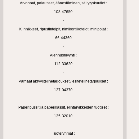
Arvonnat, palautteet, äänestäminen, säilytyskuutiot :
108-47650
-
Kiinnikkeet, ripustinteipit, nimikorttikotelot, minipojat :
66-44360
-
Alennusmyynti :
112-33620
-
Parhaat akryylitelinetarjoukset / esitetelinetarjoukset :
127-04370
-
Paperipussit ja paperikassit, elintarvikkeiden tuotteet :
125-32010
-
Tuoteryhmät :