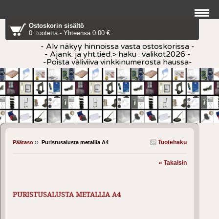
Ostoskorin sisältö
0 tuotetta - Yhteensä 0.00 €
- Alv näkyy hinnoissa vasta ostoskorissa -
- Ajank. ja yht.tied.> haku : valikot2026 -
-Poista väliviiva vinkkinumerosta haussa-
Tuotehaku
Päätaso
››
Puristusalusta metallia A4
« Takaisin
PURISTUSALUSTA METALLIA A4