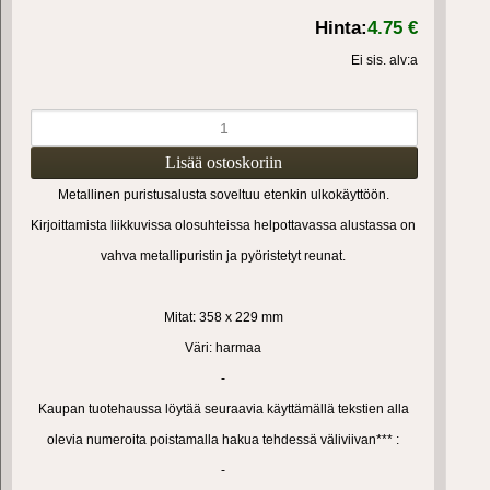
Hinta:
4.75 €
Ei sis. alv:a
Metallinen puristusalusta soveltuu etenkin ulkokäyttöön.
Kirjoittamista liikkuvissa olosuhteissa helpottavassa alustassa on
vahva metallipuristin ja pyöristetyt reunat.
Mitat: 358 x 229 mm
Väri: harmaa
-
Kaupan tuotehaussa löytää seuraavia käyttämällä tekstien alla
olevia numeroita poistamalla hakua tehdessä väliviivan*** :
-