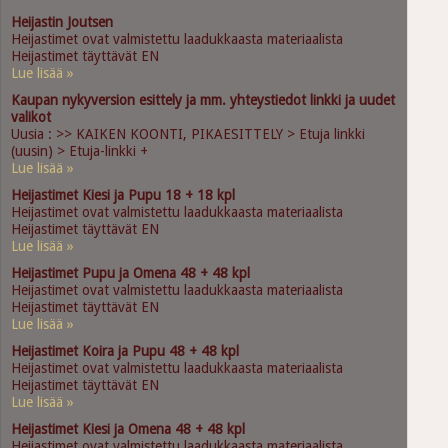
Heijastin Joutsen
Heijastimet ovat valmistettu laadukkaasta materiaalista
Heijastimet täyttävät EN
Lue lisää »
Kaupan nykyversion esittely ja mm. yhteystiedot linkki ja uudet
valikot
Uusia : >> KAIKEN KOONTI, PIKAESITTELY > Etuja linkki
(uusin) > Etuja-linkki +
Lue lisää »
Heijastimet Kiesi ja Pupu 18 + 18 kpl
Heijastimet ovat valmistettu laadukkaasta materiaalista
Heijastimet täyttävät EN
Lue lisää »
Heijastimet Pupu ja Omena 48 + 48 kpl
Heijastimet ovat valmistettu laadukkaasta materiaalista
Heijastimet täyttävät EN
Lue lisää »
Heijastimet Koira ja Pupu 48 + 48 kpl
Heijastimet ovat valmistettu laadukkaasta materiaalista
Heijastimet täyttävät EN
Lue lisää »
Heijastimet Kiesi ja Omena 48 + 48 kpl
Heijastimet ovat valmistettu laadukkaasta materiaalista