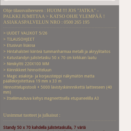
Ohje tilausvaiheeseen : HUOM !!! JOS "JATKA" -
PALKKI JUMITTAA > KATSO OHJE YLEMPÄÄ !
ASIAKASPALVELUN NRO : 0500 265 195
> UUDET VALIKOT 5/26
> TILAUSOHJEET
> Etusivun lisäosa
> Hintahalsteri kiinteä tummanharmaa metalli ja akryylitaitos
> Katustandyn julistetasku 50 x 70 cm kirkkain laatu
> Nimikyltti 220X100 MM
> Kiinnikkeet hinnoitteluun
> Magic asiakirja- ja korjausteippi näkymätön matta
päällekirjoitettava 19 mm x 33 m
Hinnoittelupistooli + 5000 lävistyskiinnnikettä laitteeseen (40
mm)
> Itseliimautuva kehys magneettisella etupaneelilla A3
Uusimmat tuotteet ja julkaisut :
Standy 50 x 70 kahdella julistetaskulla, 7 väriä