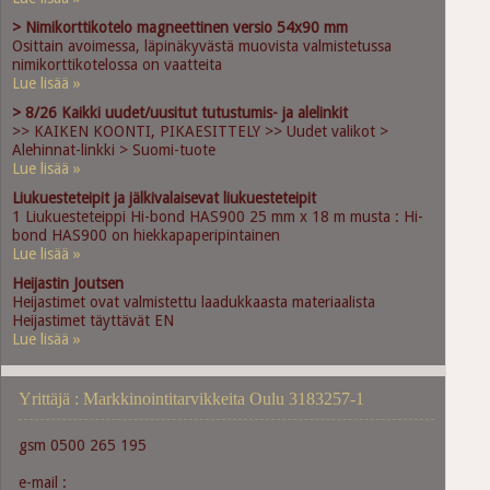
> Nimikorttikotelo magneettinen versio 54x90 mm
Osittain avoimessa, läpinäkyvästä muovista valmistetussa
nimikorttikotelossa on vaatteita
Lue lisää »
> 8/26 Kaikki uudet/uusitut tutustumis- ja alelinkit
>> KAIKEN KOONTI, PIKAESITTELY >> Uudet valikot >
Alehinnat-linkki > Suomi-tuote
Lue lisää »
Liukuesteteipit ja jälkivalaisevat liukuesteteipit
1 Liukuesteteippi Hi-bond HAS900 25 mm x 18 m musta : Hi-
bond HAS900 on hiekkapaperipintainen
Lue lisää »
Heijastin Joutsen
Heijastimet ovat valmistettu laadukkaasta materiaalista
Heijastimet täyttävät EN
Lue lisää »
Yrittäjä : Markkinointitarvikkeita Oulu 3183257-1
gsm 0500 265 195
e-mail :