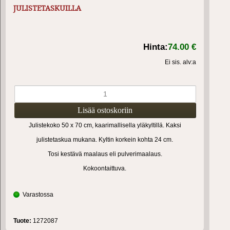
JULISTETASKUILLA
Hinta:
74.00 €
Ei sis. alv:a
Julistekoko 50 x 70 cm, kaarimallisella yläkyltillä. Kaksi
julistetaskua mukana. Kyltin korkein kohta 24 cm.
Tosi kestävä maalaus eli pulverimaalaus.
Kokoontaittuva.
Varastossa
Tuote:
1272087