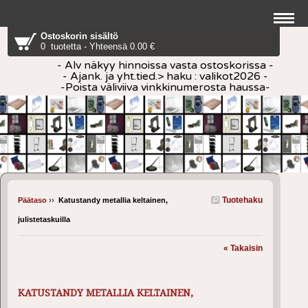
Ostoskorin sisältö
0 tuotetta - Yhteensä 0.00 €
- Alv näkyy hinnoissa vasta ostoskorissa -
- Ajank. ja yht.tied.> haku : valikot2026 -
-Poista väliviiva vinkkinumerosta haussa-
Tuotehaku
Päätaso
››
Katustandy metallia keltainen,
julistetaskuilla
« Takaisin
KATUSTANDY METALLIA KELTAINEN,