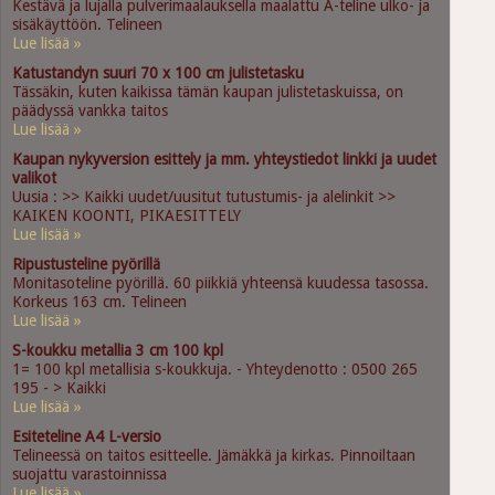
Kestävä ja lujalla pulverimaalauksella maalattu A-teline ulko- ja
sisäkäyttöön. Telineen
Lue lisää »
Katustandyn suuri 70 x 100 cm julistetasku
Tässäkin, kuten kaikissa tämän kaupan julistetaskuissa, on
päädyssä vankka taitos
Lue lisää »
Kaupan nykyversion esittely ja mm. yhteystiedot linkki ja uudet
valikot
Uusia : >> Kaikki uudet/uusitut tutustumis- ja alelinkit >>
KAIKEN KOONTI, PIKAESITTELY
Lue lisää »
Ripustusteline pyörillä
Monitasoteline pyörillä. 60 piikkiä yhteensä kuudessa tasossa.
Korkeus 163 cm. Telineen
Lue lisää »
S-koukku metallia 3 cm 100 kpl
1= 100 kpl metallisia s-koukkuja. - Yhteydenotto : 0500 265
195 - > Kaikki
Lue lisää »
Esiteteline A4 L-versio
Telineessä on taitos esitteelle. Jämäkkä ja kirkas. Pinnoiltaan
suojattu varastoinnissa
Lue lisää »