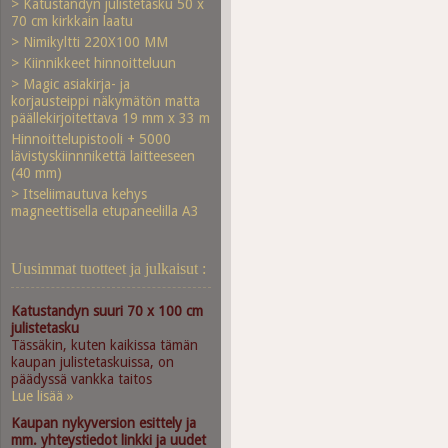
> Katustandyn julistetasku 50 x
70 cm kirkkain laatu
> Nimikyltti 220X100 MM
> Kiinnikkeet hinnoitteluun
> Magic asiakirja- ja
korjausteippi näkymätön matta
päällekirjoitettava 19 mm x 33 m
Hinnoittelupistooli + 5000
lävistyskiinnnikettä laitteeseen
(40 mm)
> Itseliimautuva kehys
magneettisella etupaneelilla A3
Uusimmat tuotteet ja julkaisut :
Katustandyn suuri 70 x 100 cm
julistetasku
Tässäkin, kuten kaikissa tämän
kaupan julistetaskuissa, on
päädyssä vankka taitos
Lue lisää »
Kaupan nykyversion esittely ja
mm. yhteystiedot linkki ja uudet