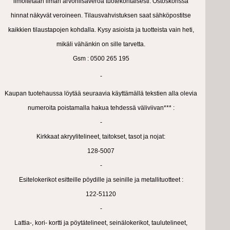
ilmoitetaan ilman arvonlisäveroa tuotekohtaisesti. Ostoskorissa
hinnat näkyvät veroineen. Tilausvahvistuksen saat sähköpostitse
kaikkien tilaustapojen kohdalla. Kysy asioista ja tuotteista vain heti,
mikäli vähänkin on sille tarvetta.
Gsm : 0500 265 195
-
Kaupan tuotehaussa löytää seuraavia käyttämällä tekstien alla olevia
numeroita poistamalla hakua tehdessä väliviivan*** :
-
Kirkkaat akryylitelineet, taitokset, tasot ja nojat:
128-5007
-
Esitelokerikot esitteille pöydille ja seinille ja metallituotteet :
122-51120
-
Lattia-, kori- kortti ja pöytätelineet, seinälokerikot, taulutelineet,