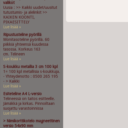
valikot
Uusia : >> Kaikki uudet/uusitut
tutustumis- ja alelinkit >>
KAIKEN KOONTI,
PIKAESITTELY
Lue lisää »
Ripustusteline pyörillä
Monitasoteline pyörillä. 60
piikkiä yhteensä kuudessa
tasossa. Korkeus 163
cm. Telineen
Lue lisää »
S-koukku metallia 3 cm 100 kpl
1= 100 kpl metallisia s-koukkuja.
- Yhteydenotto : 0500 265 195
- > Kaikki
Lue lisää »
Esiteteline A4 L-versio
Telineessä on taitos esitteelle.
Jämäkkä ja kirkas. Pinnoiltaan
suojattu varastoinnissa
Lue lisää »
> Nimikorttikotelo magneettinen
versio 54x90 mm