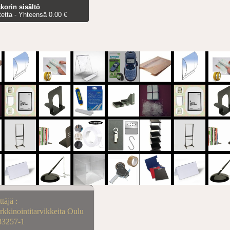
korin sisältö
tetta - Yhteensä 0.00 €
ttäjä :
kkinointitarvikkeita Oulu
83257-1