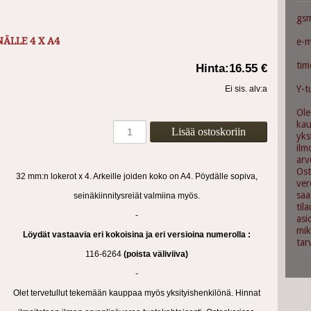
gs
NÄLLE 4 X A4
e-m
ti
Hinta:
16.55 €
Y-t
Ei sis. alv:a
Ole
ka
yks
ilm
arv
Ost
32 mm:n lokerot x 4. Arkeille joiden koko on A4. Pöydälle sopiva,
ver
saa
seinäkiinnitysreiät valmiina myös.
til
-
asi
mik
Löydät vastaavia eri kokoisina ja eri versioina numerolla :
tar
116-6264
(poista väliviiva)
-
Olet tervetullut tekemään kauppaa myös yksityishenkilönä. Hinnat