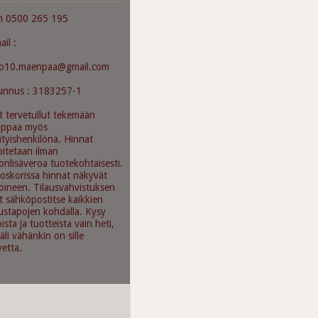
m 0500 265 195
ail :
mo10.maenpaa@gmail.com
unnus : 3183257-1
t tervetullut tekemään
uppaa myös
ityishenkilönä. Hinnat
oitetaan ilman
onlisäveroa tuotekohtaisesti.
oskorissa hinnat näkyvät
oineen. Tilausvahvistuksen
t sähköpostitse kaikkien
austapojen kohdalla. Kysy
oista ja tuotteista vain heti,
äli vähänkin on sille
vetta.