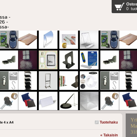
Ostos
0 tuo
ssa -
26 -
ussa-
Yri
Tuotehaku
le 4 x A4
Mar
31
« Takaisin