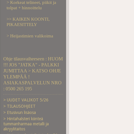
> Korkeat telineet, piikit ja
tolpat + hinnoittelu
>> KAIKEN KOONTI,
PIKAESITTELY
> Heijastimien valikoima
Ohje tilausvaiheeseen : HUOM
!!! JOS "JATKA" - PALKKI
JUMITTAA > KATSO OHJE
YLEMPÄÄ !
ASIAKASPALVELUN NRO
: 0500 265 195
> UUDET VALIKOT 5/26
> TILAUSOHJEET
> Etusivun lisäosa
> Hintahalsteri kiinteä
tummanharmaa metalli ja
akryylitaitos