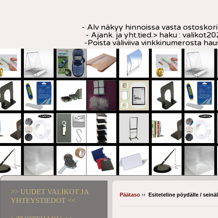
- Alv näkyy hinnoissa vasta ostoskori
- Ajank. ja yht.tied.> haku : valikot20
-Poista väliviiva vinkkinumerosta ha
>> UUDET VALIKOT JA
Päätaso
››
Esiteteline pöydälle / seinäl
YHTEYSTIEDOT <<