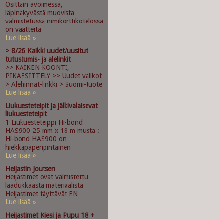
Osittain avoimessa,
läpinäkyvästä muovista
valmistetussa nimikorttikotelossa
on vaatteita
Lue lisää »
> 8/26 Kaikki uudet/uusitut
tutustumis- ja alelinkit
>> KAIKEN KOONTI,
PIKAESITTELY >> Uudet valikot
> Alehinnat-linkki > Suomi-tuote
Lue lisää »
Liukuesteteipit ja jälkivalaisevat
liukuesteteipit
1 Liukuesteteippi Hi-bond
HAS900 25 mm x 18 m musta :
Hi-bond HAS900 on
hiekkapaperipintainen
Lue lisää »
Heijastin Joutsen
Heijastimet ovat valmistettu
laadukkaasta materiaalista
Heijastimet täyttävät EN
Lue lisää »
Heijastimet Kiesi ja Pupu 18 +