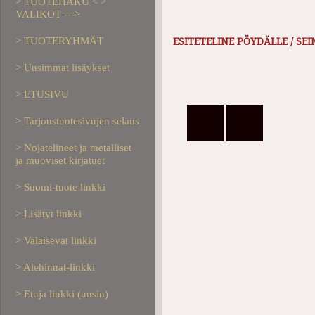
> TUOTEHAKU < >
VALIKOT --->
> TUOTERYHMÄT
ESITETELINE PÖYDÄLLE / SEI
> Uusimmat lisäykset
> ETUSIVU
> Tarjoustuotesivujen selaus
> Nojatelineet ja metalliset
ja muoviset kirjatuet
> Suomi-tuote linkki
> Lisätyt linkki
> Valaisevat linkki
> Alehinnat-linkki
> Etuja linkki (uusin)