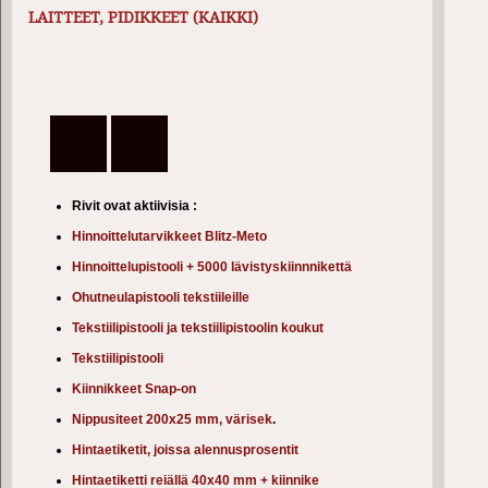
LAITTEET, PIDIKKEET (KAIKKI)
Rivit ovat aktiivisia :
Hinnoittelutarvikkeet Blitz-Meto
Hinnoittelupistooli + 5000 lävistyskiinnnikettä
Ohutneulapistooli tekstiileille
Tekstiilipistooli ja tekstiilipistoolin koukut
Tekstiilipistooli
Kiinnikkeet Snap-on
Nippusiteet 200x25 mm, värisek
.
Hintaetiketit, joissa alennusprosentit
Hintaetiketti reiällä 40x40 mm + kiinnike