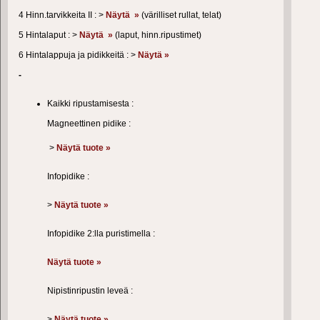
4 Hinn.tarvikkeita II : >
Näytä »
(värilliset rullat, telat)
5 Hintalaput : >
Näytä »
(laput, hinn.ripustimet)
6 Hintalappuja ja pidikkeitä : >
Näytä »
-
Kaikki ripustamisesta :
Magneettinen pidike :
>
Näytä tuote »
Infopidike :
>
Näytä tuote »
Infopidike 2:lla puristimella :
Näytä tuote »
Nipistinripustin leveä :
>
Näytä tuote »