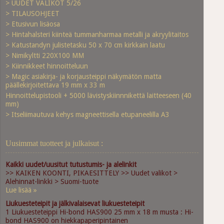
> UUDET VALIKOT 5/26
> TILAUSOHJEET
> Etusivun lisäosa
> Hintahalsteri kiinteä tummanharmaa metalli ja akryylitaitos
> Katustandyn julistetasku 50 x 70 cm kirkkain laatu
> Nimikyltti 220X100 MM
> Kiinnikkeet hinnoitteluun
> Magic asiakirja- ja korjausteippi näkymätön matta
päällekirjoitettava 19 mm x 33 m
Hinnoittelupistooli + 5000 lävistyskiinnnikettä laitteeseen (40
mm)
> Itseliimautuva kehys magneettisella etupaneelilla A3
Uusimmat tuotteet ja julkaisut :
Kaikki uudet/uusitut tutustumis- ja alelinkit
>> KAIKEN KOONTI, PIKAESITTELY >> Uudet valikot >
Alehinnat-linkki > Suomi-tuote
Lue lisää »
Liukuesteteipit ja jälkivalaisevat liukuesteteipit
1 Liukuesteteippi Hi-bond HAS900 25 mm x 18 m musta : Hi-
bond HAS900 on hiekkapaperipintainen