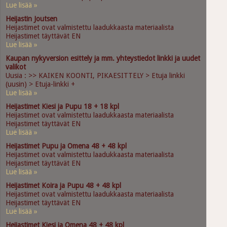
Lue lisää »
Heijastin Joutsen
Heijastimet ovat valmistettu laadukkaasta materiaalista
Heijastimet täyttävät EN
Lue lisää »
Kaupan nykyversion esittely ja mm. yhteystiedot linkki ja uudet
valikot
Uusia : >> KAIKEN KOONTI, PIKAESITTELY > Etuja linkki
(uusin) > Etuja-linkki +
Lue lisää »
Heijastimet Kiesi ja Pupu 18 + 18 kpl
Heijastimet ovat valmistettu laadukkaasta materiaalista
Heijastimet täyttävät EN
Lue lisää »
Heijastimet Pupu ja Omena 48 + 48 kpl
Heijastimet ovat valmistettu laadukkaasta materiaalista
Heijastimet täyttävät EN
Lue lisää »
Heijastimet Koira ja Pupu 48 + 48 kpl
Heijastimet ovat valmistettu laadukkaasta materiaalista
Heijastimet täyttävät EN
Lue lisää »
Heijastimet Kiesi ja Omena 48 + 48 kpl