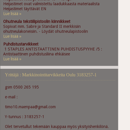
Heijastimet ovat valmistettu laadukkaasta materiaalista
Heijastimet täyttävät EN
Lue lisää »
Ohutneula tekstiilipistoolin kiinnikkeet
Sopivat mm. Sabre ja Standard II merkkisiin
ohutneulakoneisiin. - Löydät ohutneulapistoolin
Lue lisää »
Puhdistustarvikkeet
1 STAPLES ANTISTAATTINEN PUHDISTUSPYYHE /5 :
Antistaattinen puhdistusliina ehkäisee
Lue lisää »
Yrittäjä : Markkinointitarvikkeita Oulu 3183257-1
gsm 0500 265 195
e-mail :
timo10.maenpaa@gmail.com
Y-tunnus : 3183257-1
Olet tervetullut tekemään kauppaa myös yksityishenkilönä.