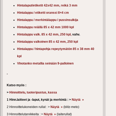
Hintalaput/etiketit 42x42 mm, reikä 3 mm
Hintalappu / etiketti oranssi 8×4 cm
Hintalappu / merkintälappu / pussinsulkija
Hintalappu reiällä 85 x 42 mm 1000 kpl
Hintalappu valk. 85 x 42 mm, 250 kpl,
vahv.
Hintalappu valkoinen 85 x 42 mm, 250 kpl
Hintalappu / hintapohja repeytymätön 85 x 38 mm 40
kpl
VInotanko metallia seinään 9-palloinen
-
Katso myös :
>
Hinnoittelu, tuoteripustus, kassa
1 Hinn.laitteet ja -laput, kynät ja merkintä : >
Näytä »
2 Hinnoittelukoneiden rullat : >
Näytä »
(blitz-meto)
3 Hinnoittelutarvikkeita : >
Näytä »
(laiterullat)