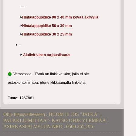
----
>
Hintalappupidike 90 x 40 mm kovaa akryyliä
>
Hintalappupidike 50 x 30 mm
>
Hintalappupidike 30 x 25 mm
-
>
Aktiivirivinen tarjouslistaus
Varastossa - Tämä on linkkivalikko, jolla ei ole
ostoskoritoimintoa. Etene klikkaamalla linkkejä.
Tuote:
1267861
Ohje tilausvaiheeseen : HUOM !!! JOS "JATKA" -
PALKKI JUMITTAA > KATSO OHJE YLEMPÄÄ !
ASIAKASPALVELUN NRO : 0500 265 195