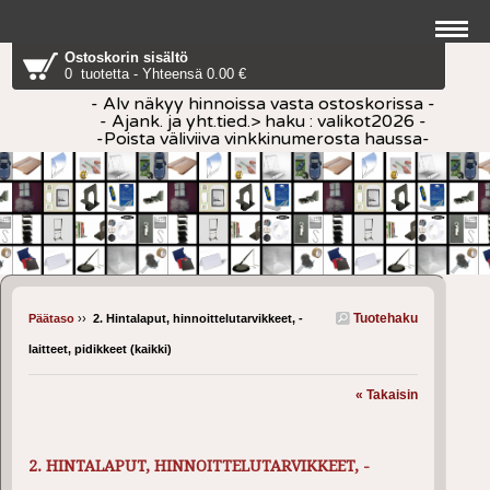
Ostoskorin sisältö
0 tuotetta - Yhteensä 0.00 €
- Alv näkyy hinnoissa vasta ostoskorissa -
- Ajank. ja yht.tied.> haku : valikot2026 -
-Poista väliviiva vinkkinumerosta haussa-
Tuotehaku
Päätaso
››
2. Hintalaput, hinnoittelutarvikkeet, -
laitteet, pidikkeet (kaikki)
« Takaisin
2. HINTALAPUT, HINNOITTELUTARVIKKEET, -