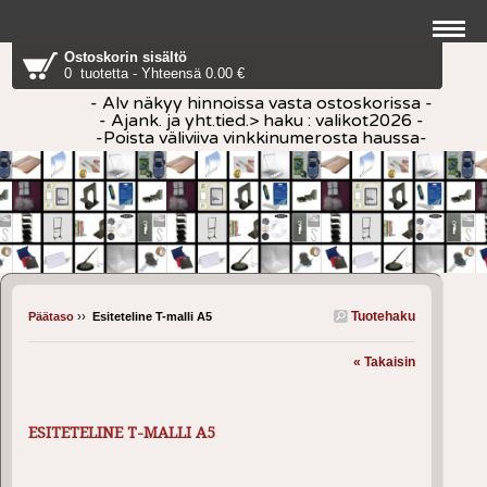
Ostoskorin sisältö
0 tuotetta - Yhteensä 0.00 €
- Alv näkyy hinnoissa vasta ostoskorissa -
- Ajank. ja yht.tied.> haku : valikot2026 -
-Poista väliviiva vinkkinumerosta haussa-
Tuotehaku
Päätaso
››
Esiteteline T-malli A5
« Takaisin
ESITETELINE T-MALLI A5