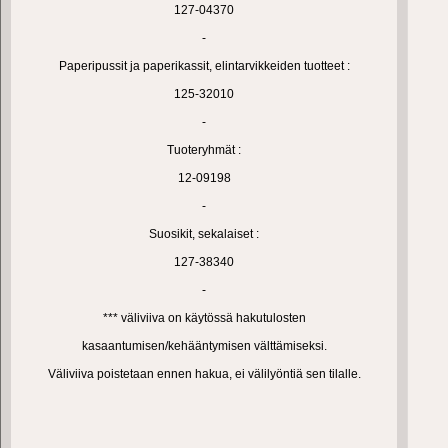
127-04370
-
Paperipussit ja paperikassit, elintarvikkeiden tuotteet :
125-32010
-
Tuoteryhmät :
12-09198
-
Suosikit, sekalaiset :
127-38340
-
*** väliviiva on käytössä hakutulosten
kasaantumisen/kehääntymisen välttämiseksi.
Väliviiva poistetaan ennen hakua, ei välilyöntiä sen tilalle.