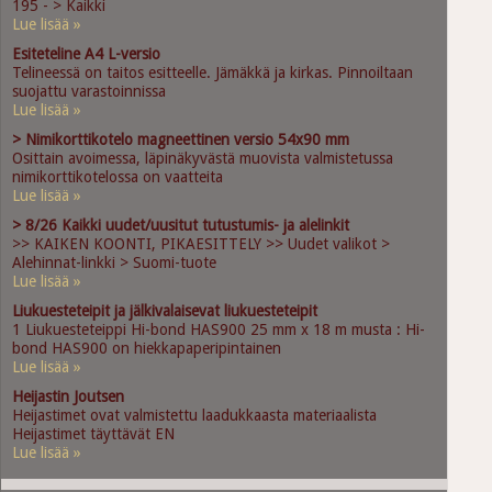
195 - > Kaikki
Lue lisää »
Esiteteline A4 L-versio
Telineessä on taitos esitteelle. Jämäkkä ja kirkas. Pinnoiltaan
suojattu varastoinnissa
Lue lisää »
> Nimikorttikotelo magneettinen versio 54x90 mm
Osittain avoimessa, läpinäkyvästä muovista valmistetussa
nimikorttikotelossa on vaatteita
Lue lisää »
> 8/26 Kaikki uudet/uusitut tutustumis- ja alelinkit
>> KAIKEN KOONTI, PIKAESITTELY >> Uudet valikot >
Alehinnat-linkki > Suomi-tuote
Lue lisää »
Liukuesteteipit ja jälkivalaisevat liukuesteteipit
1 Liukuesteteippi Hi-bond HAS900 25 mm x 18 m musta : Hi-
bond HAS900 on hiekkapaperipintainen
Lue lisää »
Heijastin Joutsen
Heijastimet ovat valmistettu laadukkaasta materiaalista
Heijastimet täyttävät EN
Lue lisää »