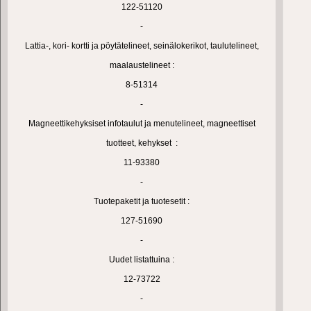
122-51120
-
Lattia-, kori- kortti ja pöytätelineet, seinälokerikot, taulutelineet,
maalaustelineet :
8-51314
-
Magneettikehyksiset infotaulut ja menutelineet, magneettiset
tuotteet, kehykset :
11-93380
-
Tuotepaketit ja tuotesetit :
127-51690
-
Uudet listattuina :
12-73722
-