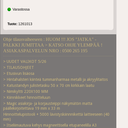
Varastossa
Tuote:
1261013
Ohje tilausvaiheeseen : HUOM !!! JOS "JATKA" -
PALKKI JUMITTAA > KATSO OHJE YLEMPÄÄ !
ASIAKASPALVELUN NRO : 0500 265 195
> UUDET VALIKOT 5/26
> TILAUSOHJEET
> Etusivun lisäosa
> Hintahalsteri kiinteä tummanharmaa metalli ja akryylitaitos
> Katustandyn julistetasku 50 x 70 cm kirkkain laatu
> Nimikyltti 220X100 MM
> Kiinnikkeet hinnoitteluun
> Magic asiakirja- ja korjausteippi näkymätön matta
päällekirjoitettava 19 mm x 33 m
Hinnoittelupistooli + 5000 lävistyskiinnnikettä laitteeseen (40
mm)
> Itseliimautuva kehys magneettisella etupaneelilla A3