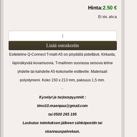
Hinta:
2.50 €
Ei sis. alv:a
Esiteteline Q-Connect T-malli A5 on pöydällä pidettävä. Kirkasta,
läpinäkyvää kovamuovia. T-mallinen suorassa seisova teline
yhdelle tai kahdelle A5-kokoiselle esitteelle. Materiaali
polystyreeni. Koko 150 x 213 mm, paksuus 1,5 mm.
-
Kyselyt ja tarjouspyynnöt :
timo10.maenpaa@gmail.com
tai 0500 265 195
Laskutus toimituksen jälkeen sähköpostiin tai
skannauspalveluun.