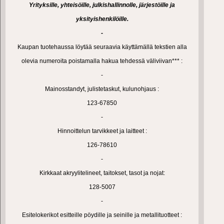
Yrityksille, yhteisöille, julkishallinnolle, järjestöille ja
yksityishenkilöille.
-
Kaupan tuotehaussa löytää seuraavia käyttämällä tekstien alla
olevia numeroita poistamalla hakua tehdessä väliviivan*** :
-
Mainosstandyt, julistetaskut, kulunohjaus :
123-67850
-
Hinnoittelun tarvikkeet ja laitteet :
126-78610
-
Kirkkaat akryylitelineet, taitokset, tasot ja nojat:
128-5007
-
Esitelokerikot esitteille pöydille ja seinille ja metallituotteet :