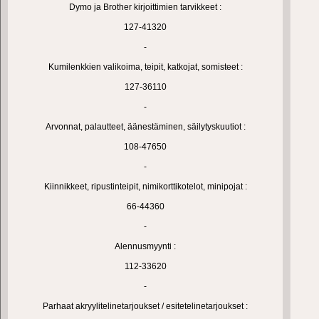
Dymo ja Brother kirjoittimien tarvikkeet :
127-41320
-
Kumilenkkien valikoima, teipit, katkojat, somisteet :
127-36110
-
Arvonnat, palautteet, äänestäminen, säilytyskuutiot :
108-47650
-
Kiinnikkeet, ripustinteipit, nimikorttikotelot, minipojat :
66-44360
-
Alennusmyynti :
112-33620
-
Parhaat akryylitelinetarjoukset / esitetelinetarjoukset :