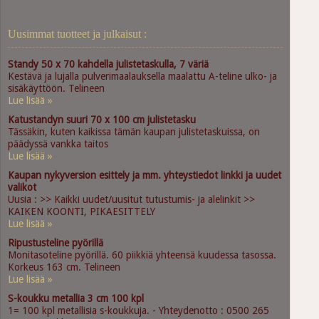
Uusimmat tuotteet ja julkaisut :
Standy 50 x 70 kahdella julistetaskulla, 7 väriä
Kestävä ja lujalla pulverimaalauksella maalattu A-teline ulko- ja
sisäkäyttöön. Telineen
Lue lisää »
Katustandyn suuri 70 x 100 cm julistetasku
Tässäkin, kuten kaikissa tämän kaupan julistetaskuissa, on
päädyssä vankka taitos
Lue lisää »
Kaupan nykyversion esittely ja mm. yhteystiedot linkki ja uudet
valikot
Uusia : >> Kaikki uudet/uusitut tutustumis- ja alelinkit >>
KAIKEN KOONTI, PIKAESITTELY
Lue lisää »
Ripustusteline pyörillä
Monitasoteline pyörillä. 60 piikkiä yhteensä kuudessa tasossa.
Korkeus 163 cm. Telineen
Lue lisää »
S-koukku metallia 3 cm 100 kpl
1= 100 kpl metallisia s-koukkuja. - Yhteydenotto : 0500 265