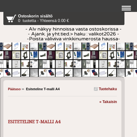
Ostoskorin sisältö
0 tuotetta - Yhteensä 0.00 €
- Alv näkyy hinnoissa vasta ostoskorissa -
- Ajank. ja yht.tied.> haku : valikot2026 -
-Poista väliviiva vinkkinumerosta haussa-
Tuotehaku
Päätaso
››
Esiteteline T-malli A4
« Takaisin
ESITETELINE T-MALLI A4