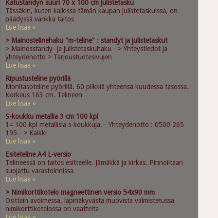
Katustandyn suuri 70 x 100 cm julistetasku
Tässäkin, kuten kaikissa tämän kaupan julistetaskuissa, on
päädyssä vankka taitos
Lue lisää »
> Mainostelinehaku "m-teline" : standyt ja julistetaskut
> Mainosstandy- ja julistetaskuhaku - > Yhteystiedot ja
yhteydenotto > Tarjoustuotesivujen
Lue lisää »
Ripustusteline pyörillä
Monitasoteline pyörillä. 60 piikkiä yhteensä kuudessa tasossa.
Korkeus 163 cm. Telineen
Lue lisää »
S-koukku metallia 3 cm 100 kpl
1= 100 kpl metallisia s-koukkuja. - Yhteydenotto : 0500 265
195 - > Kaikki
Lue lisää »
Esiteteline A4 L-versio
Telineessä on taitos esitteelle. Jämäkkä ja kirkas. Pinnoiltaan
suojattu varastoinnissa
Lue lisää »
> Nimikorttikotelo magneettinen versio 54x90 mm
Osittain avoimessa, läpinäkyvästä muovista valmistetussa
nimikorttikotelossa on vaatteita
Lue lisää »