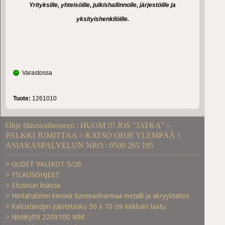
Yrityksille, yhteisöille, julkishallinnolle, järjestöille ja
yksityishenkilöille.
Varastossa
Tuote:
1261010
Ohje tilausvaiheeseen : HUOM !!! JOS "JATKA" -
PALKKI JUMITTAA > KATSO OHJE YLEMPÄÄ !
ASIAKASPALVELUN NRO : 0500 265 195
> UUDET VALIKOT 5/26
> TILAUSOHJEET
> Etusivun lisäosa
> Hintahalsteri kiinteä tummanharmaa metalli ja akryylitaitos
> Katustandyn julistetasku 50 x 70 cm kirkkain laatu
> Nimikyltti 220X100 MM