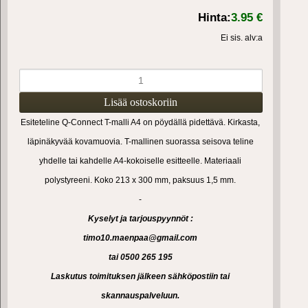
Hinta:
3.95 €
Ei sis. alv:a
Esiteteline Q-Connect T-malli A4 on pöydällä pidettävä. Kirkasta,
läpinäkyvää kovamuovia. T-mallinen suorassa seisova teline
yhdelle tai kahdelle A4-kokoiselle esitteelle. Materiaali
polystyreeni. Koko 213 x 300 mm, paksuus 1,5 mm.
-
Kyselyt ja tarjouspyynnöt :
timo10.maenpaa@gmail.com
tai 0500 265 195
Laskutus toimituksen jälkeen sähköpostiin tai
skannauspalveluun.