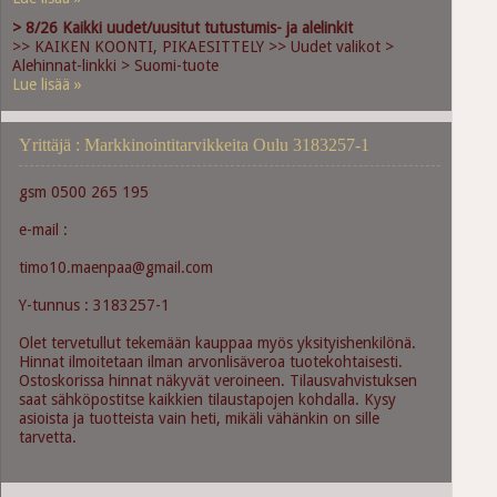
> 8/26 Kaikki uudet/uusitut tutustumis- ja alelinkit
>> KAIKEN KOONTI, PIKAESITTELY >> Uudet valikot >
Alehinnat-linkki > Suomi-tuote
Lue lisää »
Yrittäjä : Markkinointitarvikkeita Oulu 3183257-1
gsm 0500 265 195
e-mail :
timo10.maenpaa@gmail.com
Y-tunnus : 3183257-1
Olet tervetullut tekemään kauppaa myös yksityishenkilönä.
Hinnat ilmoitetaan ilman arvonlisäveroa tuotekohtaisesti.
Ostoskorissa hinnat näkyvät veroineen. Tilausvahvistuksen
saat sähköpostitse kaikkien tilaustapojen kohdalla. Kysy
asioista ja tuotteista vain heti, mikäli vähänkin on sille
tarvetta.