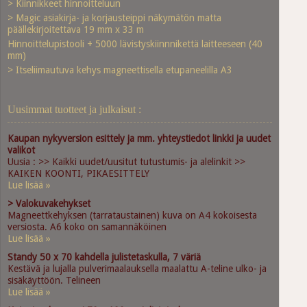
> Kiinnikkeet hinnoitteluun
> Magic asiakirja- ja korjausteippi näkymätön matta
päällekirjoitettava 19 mm x 33 m
Hinnoittelupistooli + 5000 lävistyskiinnnikettä laitteeseen (40
mm)
> Itseliimautuva kehys magneettisella etupaneelilla A3
Uusimmat tuotteet ja julkaisut :
Kaupan nykyversion esittely ja mm. yhteystiedot linkki ja uudet
valikot
Uusia : >> Kaikki uudet/uusitut tutustumis- ja alelinkit >>
KAIKEN KOONTI, PIKAESITTELY
Lue lisää »
> Valokuvakehykset
Magneettkehyksen (tarrataustainen) kuva on A4 kokoisesta
versiosta. A6 koko on samannäköinen
Lue lisää »
Standy 50 x 70 kahdella julistetaskulla, 7 väriä
Kestävä ja lujalla pulverimaalauksella maalattu A-teline ulko- ja
sisäkäyttöön. Telineen
Lue lisää »