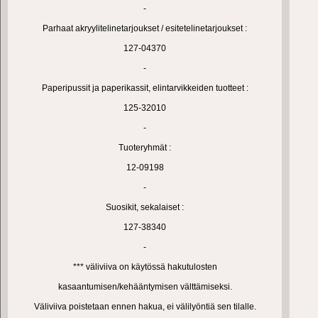
-
Parhaat akryylitelinetarjoukset / esitetelinetarjoukset :
127-04370
-
Paperipussit ja paperikassit, elintarvikkeiden tuotteet :
125-32010
-
Tuoteryhmät :
12-09198
-
Suosikit, sekalaiset :
127-38340
-
*** väliviiva on käytössä hakutulosten
kasaantumisen/kehääntymisen välttämiseksi.
Väliviiva poistetaan ennen hakua, ei välilyöntiä sen tilalle.