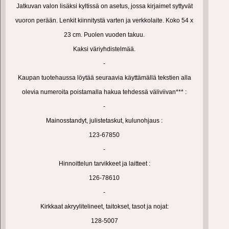
Jatkuvan valon lisäksi kyltissä on asetus, jossa kirjaimet syttyvät
vuoron perään. Lenkit kiinnitystä varten ja verkkolaite.
Koko 54 x
23 cm. Puolen vuoden takuu.
Kaksi väriyhdistelmää.
-
Kaupan tuotehaussa löytää seuraavia käyttämällä tekstien alla
olevia numeroita poistamalla hakua tehdessä väliviivan*** :
-
Mainosstandyt, julistetaskut, kulunohjaus :
123-67850
-
Hinnoittelun tarvikkeet ja laitteet :
126-78610
-
Kirkkaat akryylitelineet, taitokset, tasot ja nojat:
128-5007