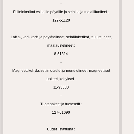
-
Esitelokerikot esitteille pöydille ja seinille ja metallituotteet :
122-51120
-
Lattia-, kori- kortti ja pöytätelineet, seinälokerikot, taulutelineet,
maalaustelineet :
8-51314
-
Magneettikehyksiset infotaulut ja menutelineet, magneettiset
tuotteet, kehykset :
11-93380
-
Tuotepaketit ja tuotesetit :
127-51690
-
Uudet listattuina :