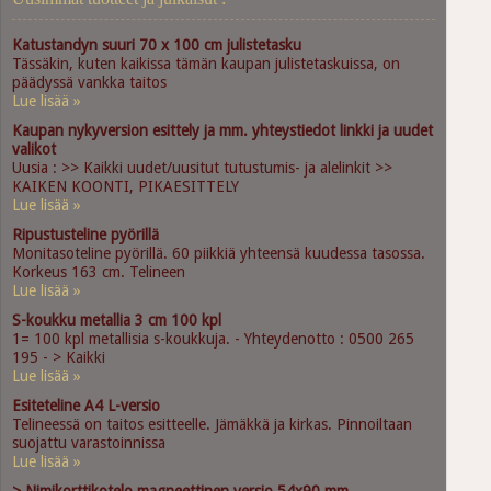
Katustandyn suuri 70 x 100 cm julistetasku
Tässäkin, kuten kaikissa tämän kaupan julistetaskuissa, on
päädyssä vankka taitos
Lue lisää »
Kaupan nykyversion esittely ja mm. yhteystiedot linkki ja uudet
valikot
Uusia : >> Kaikki uudet/uusitut tutustumis- ja alelinkit >>
KAIKEN KOONTI, PIKAESITTELY
Lue lisää »
Ripustusteline pyörillä
Monitasoteline pyörillä. 60 piikkiä yhteensä kuudessa tasossa.
Korkeus 163 cm. Telineen
Lue lisää »
S-koukku metallia 3 cm 100 kpl
1= 100 kpl metallisia s-koukkuja. - Yhteydenotto : 0500 265
195 - > Kaikki
Lue lisää »
Esiteteline A4 L-versio
Telineessä on taitos esitteelle. Jämäkkä ja kirkas. Pinnoiltaan
suojattu varastoinnissa
Lue lisää »