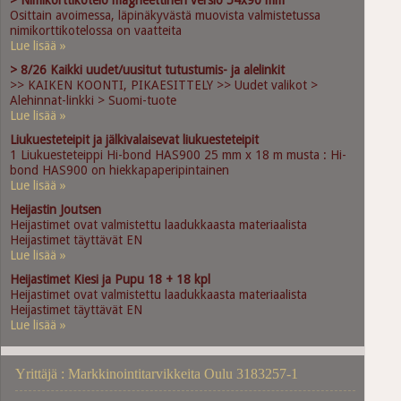
> Nimikorttikotelo magneettinen versio 54x90 mm
Osittain avoimessa, läpinäkyvästä muovista valmistetussa
nimikorttikotelossa on vaatteita
Lue lisää »
> 8/26 Kaikki uudet/uusitut tutustumis- ja alelinkit
>> KAIKEN KOONTI, PIKAESITTELY >> Uudet valikot >
Alehinnat-linkki > Suomi-tuote
Lue lisää »
Liukuesteteipit ja jälkivalaisevat liukuesteteipit
1 Liukuesteteippi Hi-bond HAS900 25 mm x 18 m musta : Hi-
bond HAS900 on hiekkapaperipintainen
Lue lisää »
Heijastin Joutsen
Heijastimet ovat valmistettu laadukkaasta materiaalista
Heijastimet täyttävät EN
Lue lisää »
Heijastimet Kiesi ja Pupu 18 + 18 kpl
Heijastimet ovat valmistettu laadukkaasta materiaalista
Heijastimet täyttävät EN
Lue lisää »
Yrittäjä : Markkinointitarvikkeita Oulu 3183257-1