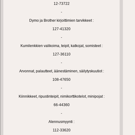
12-73722
-
Dymo ja Brother kirjoittimien tarvikkeet :
127-41320
-
Kumilenkkien valikoima, teipit, katkojat, somisteet :
127-36110
-
Arvonnat, palautteet, äänestäminen, säilytyskuutiot :
108-47650
-
Kiinnikkeet, ripustinteipit, nimikorttikotelot, minipojat :
66-44360
-
Alennusmyynti :
112-33620