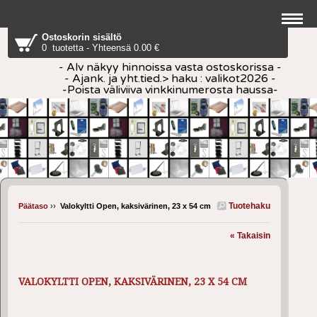
Ostoskorin sisältö
0 tuotetta - Yhteensä 0.00 €
- Alv näkyy hinnoissa vasta ostoskorissa -
- Ajank. ja yht.tied.> haku : valikot2026 -
-Poista väliviiva vinkkinumerosta haussa-
Tuotehaku
Päätaso
››
Valokyltti Open, kaksivärinen, 23 x 54 cm
« Takaisin
VALOKYLTTI OPEN, KAKSIVÄRINEN, 23 X 54 CM