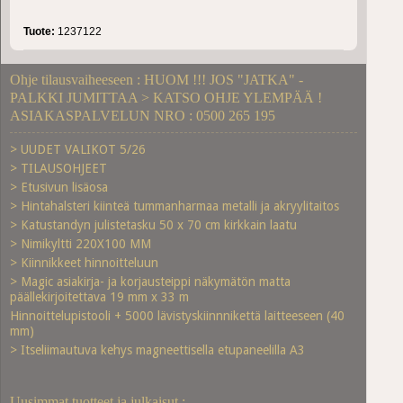
Tuote:
1237122
Ohje tilausvaiheeseen : HUOM !!! JOS "JATKA" -
PALKKI JUMITTAA > KATSO OHJE YLEMPÄÄ !
ASIAKASPALVELUN NRO : 0500 265 195
> UUDET VALIKOT 5/26
> TILAUSOHJEET
> Etusivun lisäosa
> Hintahalsteri kiinteä tummanharmaa metalli ja akryylitaitos
> Katustandyn julistetasku 50 x 70 cm kirkkain laatu
> Nimikyltti 220X100 MM
> Kiinnikkeet hinnoitteluun
> Magic asiakirja- ja korjausteippi näkymätön matta
päällekirjoitettava 19 mm x 33 m
Hinnoittelupistooli + 5000 lävistyskiinnnikettä laitteeseen (40
mm)
> Itseliimautuva kehys magneettisella etupaneelilla A3
Uusimmat tuotteet ja julkaisut :