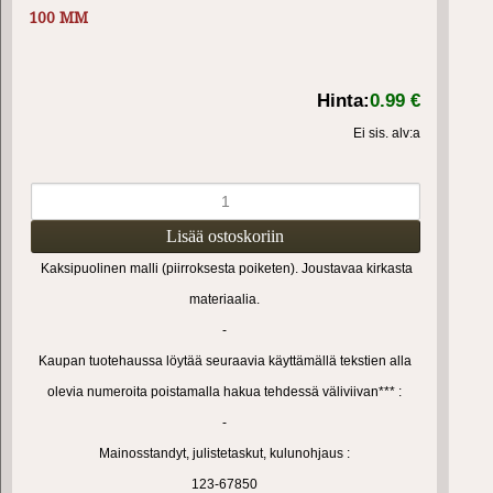
100 MM
Hinta:
0.99 €
Ei sis. alv:a
Kaksipuolinen malli (piirroksesta poiketen). Joustavaa kirkasta
materiaalia.
-
Kaupan tuotehaussa löytää seuraavia käyttämällä tekstien alla
olevia numeroita poistamalla hakua tehdessä väliviivan*** :
-
Mainosstandyt, julistetaskut, kulunohjaus :
123-67850