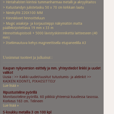
> Hintahalsteri kiinteä tummanharmaa metalli ja akryylitaitos
> Katustandyn julistetasku 50 x 70 cm kirkkain laatu
> Nimikyltti 220X100 MM
> Kiinnikkeet hinnoitteluun
> Magic asiakirja- ja korjausteippi näkymätön matta
päällekirjoitettava 19 mm x 33 m
Hinnoittelupistooli + 5000 lävistyskiinnnikettä laitteeseen (40
mm)
> Itseliimautuva kehys magneettisella etupaneelilla A3
Uusimmat tuotteet ja julkaisut :
Kaupan nykyversion esittely ja mm. yhteystiedot linkki ja uudet
valikot
Uusia : >> Kaikki uudet/uusitut tutustumis- ja alelinkit >>
KAIKEN KOONTI, PIKAESITTELY
Lue lisää »
Ripustusteline pyörillä
Monitasoteline pyörillä. 60 piikkiä yhteensä kuudessa tasossa.
Korkeus 163 cm. Telineen
Lue lisää »
S-koukku metallia 3 cm 100 kpl