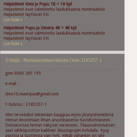
Heijastimet Kiesi ja Pupu 18 + 18 kpl
Heijastimet ovat valmistettu laadukkaasta materiaalista
Heijastimet täyttävät EN
Lue lisää »
Heijastimet Pupu ja Omena 48 + 48 kpl
Heijastimet ovat valmistettu laadukkaasta materiaalista
Heijastimet täyttävät EN
Lue lisää »
Yrittäjä : Markkinointitarvikkeita Oulu 3183257-1
gsm 0500 265 195
e-mail :
timo10.maenpaa@gmail.com
Y-tunnus : 3183257-1
Olet tervetullut tekemään kauppaa myös yksityishenkilönä.
Hinnat ilmoitetaan ilman arvonlisäveroa tuotekohtaisesti.
Ostoskorissa hinnat näkyvät veroineen. Tilausvahvistuksen
saat sähköpostitse kaikkien tilaustapojen kohdalla. Kysy
asioista ja tuotteista vain heti, mikäli vähänkin on sille