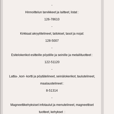
-
Hinnoittelun tarvikkeet ja laitteet, listat :
126-78610
-
Kirkkaat akryylitelineet, taitokset, tasot ja nojat:
128-5007
-
Esitelokerikot esitteille pöydille ja seinille ja metallituotteet :
122-51120
-
Lattia-, kori- kortti ja pöytätelineet, seinälokerikot, taulutelineet,
maalaustelineet :
8-51314
-
Magneettikehyksiset infotaulut ja menutelineet, magneettiset
tuotteet, kehykset :