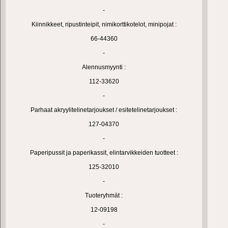
-
Kiinnikkeet, ripustinteipit, nimikorttikotelot, minipojat :
66-44360
-
Alennusmyynti :
112-33620
-
Parhaat akryylitelinetarjoukset / esitetelinetarjoukset :
127-04370
-
Paperipussit ja paperikassit, elintarvikkeiden tuotteet :
125-32010
-
Tuoteryhmät :
12-09198
-