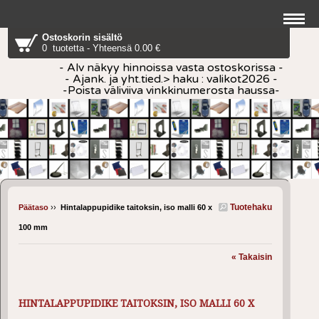
Ostoskorin sisältö
0 tuotetta - Yhteensä 0.00 €
- Alv näkyy hinnoissa vasta ostoskorissa -
- Ajank. ja yht.tied.> haku : valikot2026 -
-Poista väliviiva vinkkinumerosta haussa-
Tuotehaku
Päätaso
››
Hintalappupidike taitoksin, iso malli 60 x
100 mm
« Takaisin
HINTALAPPUPIDIKE TAITOKSIN, ISO MALLI 60 X