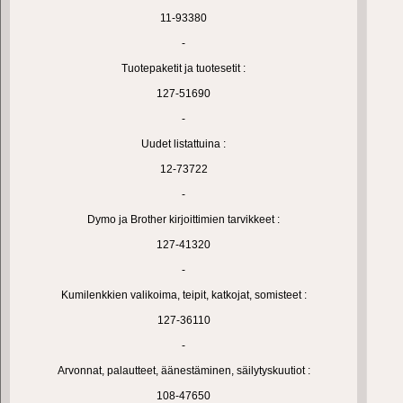
11-93380
-
Tuotepaketit ja tuotesetit :
127-51690
-
Uudet listattuina :
12-73722
-
Dymo ja Brother kirjoittimien tarvikkeet :
127-41320
-
Kumilenkkien valikoima, teipit, katkojat, somisteet :
127-36110
-
Arvonnat, palautteet, äänestäminen, säilytyskuutiot :
108-47650