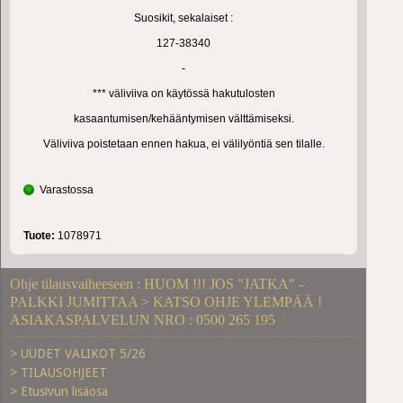
Suosikit, sekalaiset :
127-38340
-
*** väliviiva on käytössä hakutulosten
kasaantumisen/kehääntymisen välttämiseksi.
Väliviiva poistetaan ennen hakua, ei välilyöntiä sen tilalle.
Varastossa
Tuote:
1078971
Ohje tilausvaiheeseen : HUOM !!! JOS "JATKA" -
PALKKI JUMITTAA > KATSO OHJE YLEMPÄÄ !
ASIAKASPALVELUN NRO : 0500 265 195
> UUDET VALIKOT 5/26
> TILAUSOHJEET
> Etusivun lisäosa