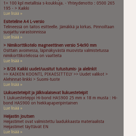
1= 100 kpl metallisia s-koukkuja. - Yhteydenotto : 0500 265
195 - > Kaikki
Lue lisää »
Esiteteline A4 L-versio
Telineessä on taitos esitteelle. Jämäkkä ja kirkas. Pinnoiltaan
suojattu varastoinnissa
Lue lisää »
> Nimikorttikotelo magneettinen versio 54x90 mm
Osittain avoimessa, läpinäkyvästä muovista valmistetussa
nimikorttikotelossa on vaatteita
Lue lisää »
> 8/26 Kaikki uudet/uusitut tutustumis- ja alelinkit
>> KAIKEN KOONTI, PIKAESITTELY >> Uudet valikot >
Alehinnat-linkki > Suomi-tuote
Lue lisää »
Liukuesteteipit ja jälkivalaisevat liukuesteteipit
1 Liukuesteteippi Hi-bond HAS900 25 mm x 18 m musta : Hi-
bond HAS900 on hiekkapaperipintainen
Lue lisää »
Heijastin Joutsen
Heijastimet ovat valmistettu laadukkaasta materiaalista
Heijastimet täyttävät EN
Lue lisää »